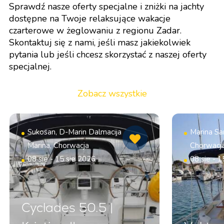
Sprawdź nasze oferty specjalne i zniżki na jachty
dostępne na Twoje relaksujące wakacje
czarterowe w żeglowaniu z regionu Zadar.
Skontaktuj się z nami, jeśli masz jakiekolwiek
pytania lub jeśli chcesz skorzystać z naszej oferty
specjalnej.
Zobacz wszystkie
Sukosan, D-Marin Dalmacija
Marina San
Marina, Chorwacja
Chorwacj
08 sie - 15 sie 2026
08 sie - 1
Cyclades 50.5 |