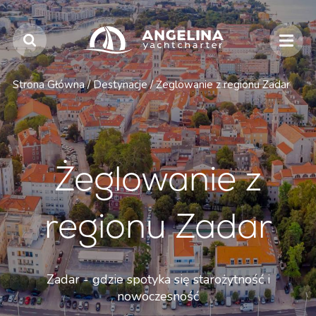
Strona Główna
/
Destynacje
/
Żeglowanie z regionu Zadar
Żeglowanie z
regionu Zadar
Zadar - gdzie spotyka się starożytność i
nowoczesność