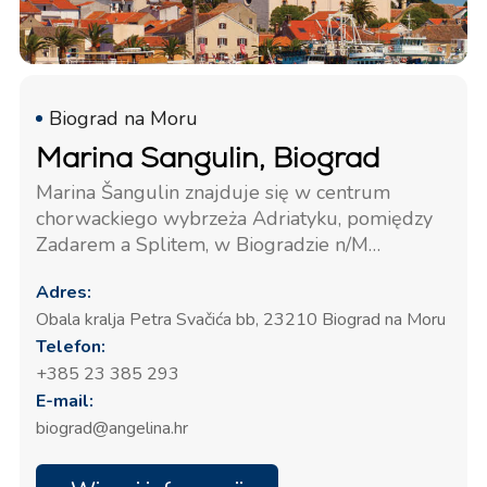
Biograd na Moru
Marina Sangulin, Biograd
Marina Šangulin znajduje się w centrum
chorwackiego wybrzeża Adriatyku, pomiędzy
Zadarem a Splitem, w Biogradzie n/M
(43°56’N , 15°27E) w naturalnej zatoce
Adres:
półwyspu miasta, chronionej przed wszystkimi
Obala kralja Petra Svačića bb, 23210 Biograd na Moru
wiatrami. Jeśli chcesz poczuć się jak w domu,
Telefon:
trafiłeś we właściwe miejsce!
+385 23 385 293
E-mail:
biograd@angelina.hr