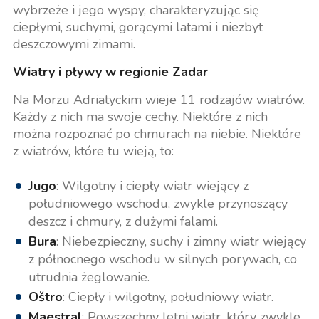
wybrzeże i jego wyspy, charakteryzując się
ciepłymi, suchymi, gorącymi latami i niezbyt
deszczowymi zimami.
Wiatry i pływy w regionie Zadar
Na Morzu Adriatyckim wieje 11 rodzajów wiatrów.
Każdy z nich ma swoje cechy. Niektóre z nich
można rozpoznać po chmurach na niebie. Niektóre
z wiatrów, które tu wieją, to:
Jugo
: Wilgotny i ciepły wiatr wiejący z
południowego wschodu, zwykle przynoszący
deszcz i chmury, z dużymi falami.
Bura
: Niebezpieczny, suchy i zimny wiatr wiejący
z północnego wschodu w silnych porywach, co
utrudnia żeglowanie.
Oštro
: Ciepły i wilgotny, południowy wiatr.
Maestral
: Powszechny letni wiatr, który zwykle