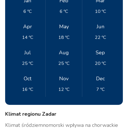
Jan
Feb
Mar
6 ºC
6 ºC
10 ºC
Apr
May
Jun
14 ºC
18 ºC
22 ºC
Jul
Aug
Sep
25 ºC
25 ºC
20 ºC
Oct
Nov
Dec
16 ºC
12 ºC
7 ºC
Klimat regionu Zadar
Klimat śródziemnomorski wpływa na chorwackie