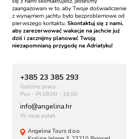
się z nami skontaktujesz, jesteśmy
zaangażowani w to, aby Twoje doświadczenie
z wynajmem jachtu było bezproblemowe od
pierwszego kontaktu.
Skontaktuj się z nami,
aby zarezerwować wakacje na jachcie już
dziś i zacznijmy planować Twoją
niezapomnianą przygodę na Adriatyku!
+385 23 385 293
Godziny pracy:
Pon - Pt 08:00 - 16:00
info@angelina.hr
W razie pytań
Angelina Tours d.o.o.
Kraljice Jelene 3, 23210 Biograd