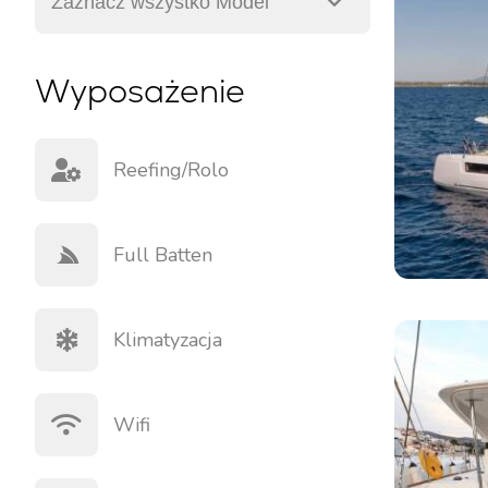
Jachty motorowe
Wyposażenie
Reefing/rolo
Full Batten
Klimatyzacja
Wifi