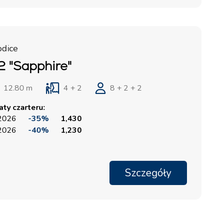
odice
 "Sapphire"
12.80 m
4 + 2
8 + 2 + 2
ty czarteru:
 2026
-35%
1,430
 2026
-40%
1,230
Szczegóły