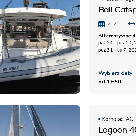
Bali Cats
2021
Alternatywne da
paź 24 - paź 31,
paź 31 - lis 7, 2
Wybierz daty
Usługi
Kierunki
od 1,650
Czarter Jachtów Bez Załogi
Region Żeglarski Zadar
Biograd na Moru
Czarter Jachtów ze
Skipperem
Region Żeglarski Sibenik
Komolac, ACI
Vodice
Luksusowy Czarter
Lagoon 40
Rogoznica
Jachtów z Załogą