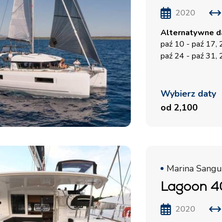
Region Żeglarski Split
2020
Czarter Jachtów
Trogir
Flotyllowych
Alternatywne da
Region Żeglarski
paź 10 - paź 17,
Valovie - Zdalny Asystent
Dubrownik
paź 24 - paź 31,
Żeglarski
Region Żeglarski Istria
Czarter katamaranów Bali
Region Żeglarski Kvarner
Wybierz daty
od 2,100
Marina Sangul
Lagoon 4
2020