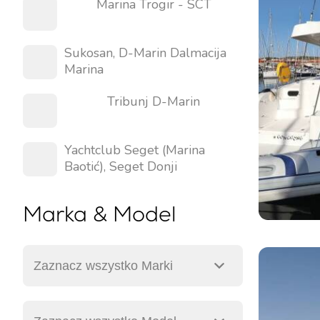
Marina Trogir - SCT
Sukosan, D-Marin Dalmacija
Marina
Tribunj D-Marin
Yachtclub Seget (Marina
Baotić), Seget Donji
Kontakt
Nasza Flota
Marka & Model
Aktualności / Blog
Jachty Żaglowe
O nas
Łodzie Motorowe
Partnerzy
Katamarany
Najczęściej Zadawane
Katamarany Motorowe
Pytania