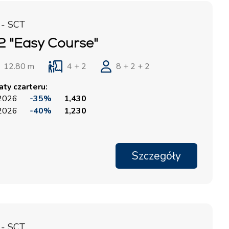
 - SCT
 "Easy Course"
12.80 m
4 + 2
8 + 2 + 2
ty czarteru:
 2026
-35%
1,430
 2026
-40%
1,230
Szczegóły
 - SCT