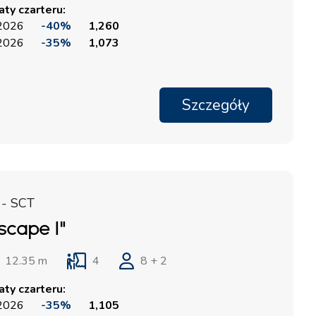
ty czarteru:
 2026
-40%
1,260
 2026
-35%
1,073
Szczegóły
 - SCT
Escape I"
12.35 m
4
8 + 2
ty czarteru:
 2026
-35%
1,105