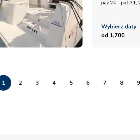
paź 24 - paź 31,
Wybierz daty
od 1,700
1
2
3
4
5
6
7
8