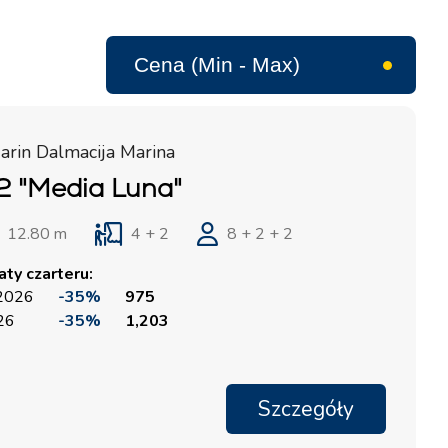
arin Dalmacija Marina
2 "Media Luna"
12.80 m
4 + 2
8 + 2 + 2
ty czarteru:
 2026
-35%
975
026
-35%
1,203
Szczegóły