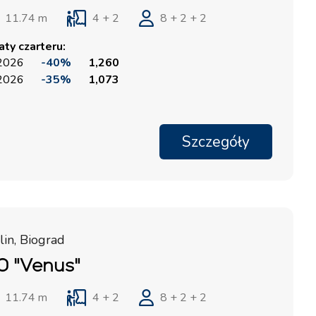
Marina Trogir - ACI
Bazy Północne
11.74 m
4 + 2
8 + 2 + 2
Marina Trogir - SCT
ty czarteru:
ACI Marina Split
Pula, ACI Marina Pomer
 2026
-40%
1,260
 2026
-35%
1,073
ACI Marina Dubrovnik,
Pula, Marina Polesana
Komolac
Marina Punat, Krk
Marina Losinj, Mali Lošinj
Szczegóły
in, Biograd
0 "Venus"
11.74 m
4 + 2
8 + 2 + 2