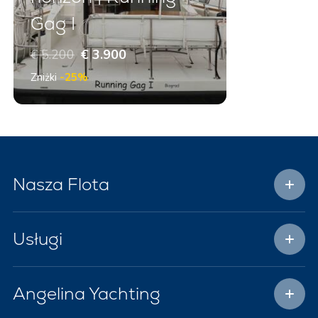
Gag I
€ 5.200
€ 3.900
Zniżki
-25%
Nasza Flota
Usługi
Angelina Yachting