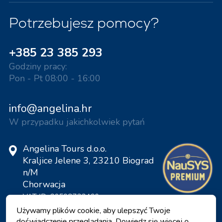
Potrzebujesz pomocy?
+385 23 385 293
Godziny pracy:
Pon - Pt 08:00 - 16:00
info@angelina.hr
W przypadku jakichkolwiek pytań
Angelina Tours d.o.o.
Kraljice Jelene 3, 23210 Biograd
n/M
Chorwacja
VAT ID: 20598733460
ID: HR-AB-23-060130534, MB:
Używamy plików cookie, aby ulepszyć Twoje
0650676
doświadczenie przeglądania. Dowiedz się więcej o