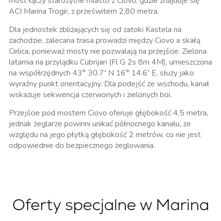
most łączy starożytne miasto z Ciovo, gdzie znajduje się
ACI Marina Trogir, z prześwitem 2,80 metra.
Dla jednostek zbliżających się od zatoki Kastela na
zachodzie, zalecana trasa prowadzi między Ciovo a skałą
Celica, ponieważ mosty nie pozwalają na przejście. Zielona
latarnia na przylądku Cubrijan (Fl G 2s 8m 4M), umieszczona
na współrzędnych 43° 30.7′ N 16° 14.6′ E, służy jako
wyraźny punkt orientacyjny. Dla podejść ze wschodu, kanał
wskazuje sekwencja czerwonych i zielonych boi.
Przejście pod mostem Ciovo oferuje głębokość 4,5 metra,
jednak żeglarze powinni unikać północnego kanału, ze
względu na jego płytką głębokość 2 metrów, co nie jest
odpowiednie do bezpiecznego żeglowania.
Oferty specjalne w Marina