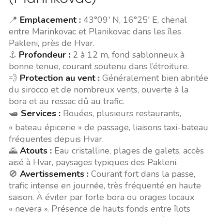
📍
Emplacement :
43°09' N, 16°25' E, chenal
entre Marinkovac et Planikovac dans les îles
Pakleni, près de Hvar.
⚓
Profondeur :
2 à 12 m, fond sablonneux à
bonne tenue, courant soutenu dans l’étroiture.
💨
Protection au vent :
Généralement bien abritée
du sirocco et de nombreux vents, ouverte à la
bora et au ressac dû au trafic.
🛥️
Services :
Bouées, plusieurs restaurants,
« bateau épicerie » de passage, liaisons taxi-bateau
fréquentes depuis Hvar.
🌄
Atouts :
Eau cristalline, plages de galets, accès
aisé à Hvar, paysages typiques des Pakleni.
🚫
Avertissements :
Courant fort dans la passe,
trafic intense en journée, très fréquenté en haute
saison. À éviter par forte bora ou orages locaux
« nevera ». Présence de hauts fonds entre îlots