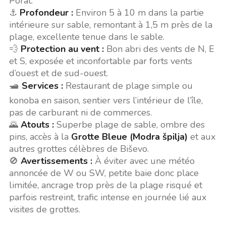
Porat.
⚓
Profondeur :
Environ 5 à 10 m dans la partie
intérieure sur sable, remontant à 1,5 m près de la
plage, excellente tenue dans le sable.
💨
Protection au vent :
Bon abri des vents de N, E
et S, exposée et inconfortable par forts vents
d’ouest et de sud-ouest.
🛥️
Services :
Restaurant de plage simple ou
konoba en saison, sentier vers l’intérieur de l’île,
pas de carburant ni de commerces.
🌄
Atouts :
Superbe plage de sable, ombre des
pins, accès à la
Grotte Bleue (Modra špilja)
et aux
autres grottes célèbres de Biševo.
🚫
Avertissements :
À éviter avec une météo
annoncée de W ou SW, petite baie donc place
limitée, ancrage trop près de la plage risqué et
parfois restreint, trafic intense en journée lié aux
visites de grottes.