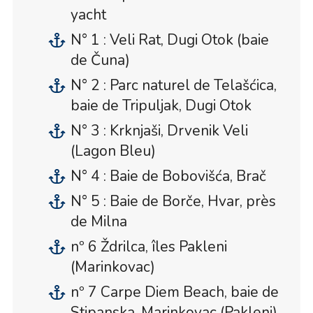
yacht
N° 1 : Veli Rat, Dugi Otok (baie
de Čuna)
N° 2 : Parc naturel de Telašćica,
baie de Tripuljak, Dugi Otok
N° 3 : Krknjaši, Drvenik Veli
(Lagon Bleu)
N° 4 : Baie de Bobovišća, Brač
N° 5 : Baie de Borče, Hvar, près
de Milna
nº 6 Ždrilca, îles Pakleni
(Marinkovac)
nº 7 Carpe Diem Beach, baie de
Stipanska, Marinkovac (Pakleni)