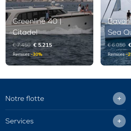
Greenline 40 |
Bavari
Citadel
Sea Q
€ 7.450
€ 5.215
€ 6.050
€
Remises
-30%
Remises
-
Notre flotte
Services