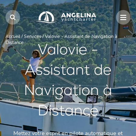
Accueil
/
Services
/
Valovie - Assistant de Navigation à
Distance
Valovie -
Assistant de
Navigation à
Distance
Mettez votre esprit en pilote automatique et