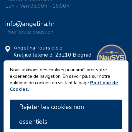
Lun - Ven 08:00h - 16:00h
info@angelina.hr
Pour toute question
Angelina Tours d.o.o.
Kraljice Jelene 3, 23210 Biograd
n/M
Croatie
Nous utilisons des cookies pour améliorer votre
expérience de navigation. En savoir plus sur notre
Numéro de TVA: 20598733460
politique de cookies en visitant la page
Politique de
ID: HR-AB-23-060130534, MB:
Cookies
.
0650676
Rejeter les cookies non
essentiels