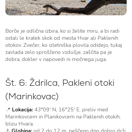
Borče je odlična izbira, ko si želite miru, a bi radi
ostali le kratek skok od mesta Hvar ali Paklenih
otokov. Zvečer, ko izletniška plovila odidejo, tukaj
zavlada zelo sproščeno vzdušje, zaščita pa je
dobra, dokler v napovedi ni močnega juga.
Št. 6: Ždrilca, Pakleni otoki
(Marinkovac)
📍
Lokacija:
43°09' N, 16°25' E, preliv med
Marinkovcem in Planikovcem na Paklenih otokih,
blizu Hvara.
⚓
Globina:
od 2 do 12 m, peščeno dno dobro drži,