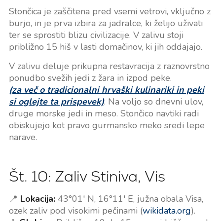
Stončica je zaščitena pred vsemi vetrovi, vključno z
burjo, in je prva izbira za jadralce, ki želijo uživati
ter se sprostiti blizu civilizacije. V zalivu stoji
približno 15 hiš v lasti domačinov, ki jih oddajajo.
V zalivu deluje prikupna restavracija z raznovrstno
ponudbo svežih jedi z žara in izpod peke.
(za več o tradicionalni hrvaški kulinariki in peki
si oglejte ta prispevek)
. Na voljo so dnevni ulov,
druge morske jedi in meso. Stončico navtiki radi
obiskujejo kot pravo gurmansko meko sredi lepe
narave.
Št. 10: Zaliv Stiniva, Vis
📍
Lokacija:
43°01' N, 16°11' E, južna obala Visa,
ozek zaliv pod visokimi pečinami (
wikidata.org
).