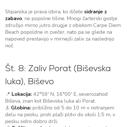
Stipanska je prava izbira, ko iščete
sidranje z
zabavo
, ne popolne tišine. Mnogi čarterski gostje
združijo mirno jutro drugje z obiskom Carpe Diem
Beach popoldne in zvečer, nato pa se glede na
napoved prestavijo v mirnejši zaliv za naslednjo
noč.
Št. 8: Zaliv Porat (Biševska
luka), Biševo
📍
Lokacija:
42°59' N, 16°00' E, severozahod
Biševa, znan kot Biševska luka ali Porat.
⚓
Globina:
približno od 5 do 10 m v notranjem
delu na pesku, proti plaži plitvi do okoli 1,5 m, v
pesku sidro dobro drži.