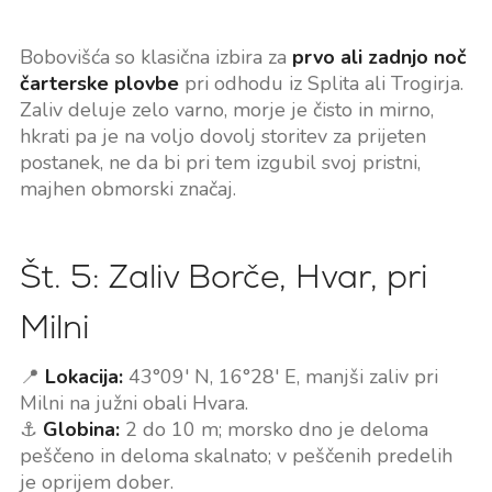
Bobovišća so klasična izbira za
prvo ali zadnjo noč
čarterske plovbe
pri odhodu iz Splita ali Trogirja.
Zaliv deluje zelo varno, morje je čisto in mirno,
hkrati pa je na voljo dovolj storitev za prijeten
postanek, ne da bi pri tem izgubil svoj pristni,
majhen obmorski značaj.
Št. 5: Zaliv Borče, Hvar, pri
Milni
📍
Lokacija:
43°09' N, 16°28' E, manjši zaliv pri
Milni na južni obali Hvara.
⚓
Globina:
2 do 10 m; morsko dno je deloma
peščeno in deloma skalnato; v peščenih predelih
je oprijem dober.