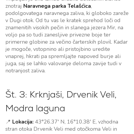
znotraj
Naravnega parka Telašćica
,
podolgovatega naravnega zaliva, ki globoko zareže
v Dugi otok. Od tu vas le kratek sprehod loči od
znamenitih visokih pečin in slanega jezera Mir, na
voljo pa so tudi zanesljive privezne boje ter
primerne globine za večino čarterskih plovil. Kadar
je mogoče, vstopnino ali pristojbino uredite
vnaprej, hkrati pa spremljajte napoved burje ali
juga, saj se lahko valovanje deloma zavije tudi v
notranjost zaliva.
Št. 3: Krknjaši, Drvenik Veli,
Modra laguna
📍
Lokacija:
43°26.37' N, 16°10.38' E, vzhodna
stran otoka Drvenik Veli med otočkoma Veli in