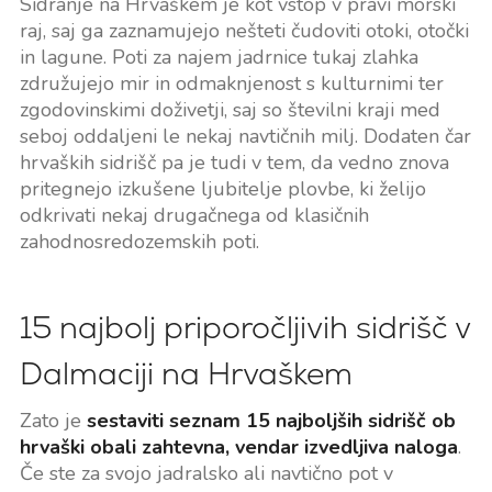
Sidranje na Hrvaškem je kot vstop v pravi morski
raj, saj ga zaznamujejo nešteti čudoviti otoki, otočki
in lagune. Poti za najem jadrnice tukaj zlahka
združujejo mir in odmaknjenost s kulturnimi ter
zgodovinskimi doživetji, saj so številni kraji med
seboj oddaljeni le nekaj navtičnih milj. Dodaten čar
hrvaških sidrišč pa je tudi v tem, da vedno znova
pritegnejo izkušene ljubitelje plovbe, ki želijo
odkrivati nekaj drugačnega od klasičnih
zahodnosredozemskih poti.
15 najbolj priporočljivih sidrišč v
Dalmaciji na Hrvaškem
Zato je
sestaviti seznam 15 najboljših sidrišč ob
hrvaški obali zahtevna, vendar izvedljiva naloga
.
Če ste za svojo jadralsko ali navtično pot v