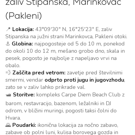
zaliv Stipanska, Marinkovac
(Pakleni)
📍
Lokacija:
43°09'30" N, 16°25'23" E, zaliv
Stipanska na južni strani Marinkovca, Pakleni otoki.
⚓
Globina:
najpogosteje od 5 do 10 m, ponekod
do okoli 10 do 12 m, mešano grobo dno, skala in
pesek, pogosto je najbolje z napeljavo vrvi na
obalo.
💨
Zaščita pred vetrom:
zavetje pred številnimi
smermi, vendar
odprto proti jugu in jugovzhodu
,
zato se v zaliv lahko prikrade val.
🛥️
Storitve:
kompleks Carpe Diem Beach Club z
barom, restavracijo, bazenom, ležalniki in DJ
odrom, v bližini muringi, pogosti taksi čolni do
Hvara.
🌄
Poudarki:
ikonična lokacija za nočno zabavo,
zabave ob polni luni, kulisa borovega gozda in