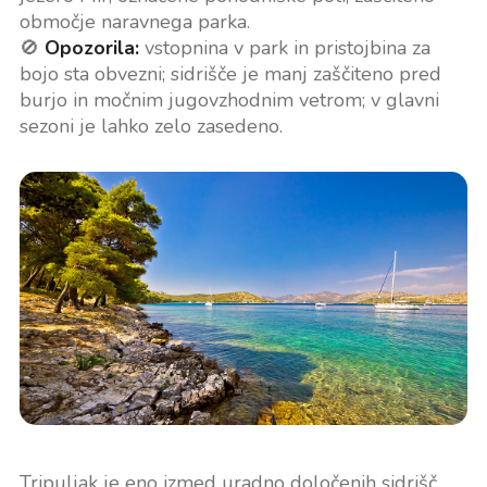
območje naravnega parka.
🚫
Opozorila:
vstopnina v park in pristojbina za
bojo sta obvezni; sidrišče je manj zaščiteno pred
burjo in močnim jugovzhodnim vetrom; v glavni
sezoni je lahko zelo zasedeno.
Tripuljak je eno izmed uradno določenih sidrišč