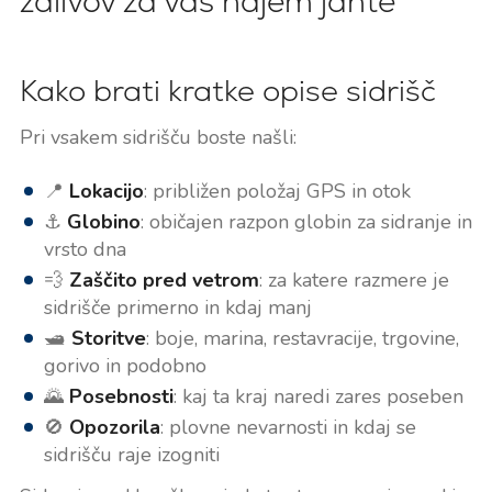
zalivov za vaš najem jahte
Kako brati kratke opise sidrišč
Pri vsakem sidrišču boste našli:
📍
Lokacijo
: približen položaj GPS in otok
⚓
Globino
: običajen razpon globin za sidranje in
vrsto dna
💨
Zaščito pred vetrom
: za katere razmere je
sidrišče primerno in kdaj manj
🛥️
Storitve
: boje, marina, restavracije, trgovine,
gorivo in podobno
🌄
Posebnosti
: kaj ta kraj naredi zares poseben
🚫
Opozorila
: plovne nevarnosti in kdaj se
sidrišču raje izogniti