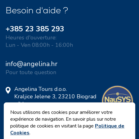
Besoin d'aide ?
+385 23 385 293
Heures d'ouverture:
Lun - Ven 08:00h - 16:00h
info@angelina.hr
Pour toute question
Angelina Tours d.o.o.
Kraljice Jelene 3, 23210 Biograd
n/M
Croatie
Nous utilisons des cookies pour améliorer votre
expérience de navigation. En savoir plus sur notre
Numéro de TVA: 20598733460
politique de cookies en visitant la page
Politique de
ID: HR-AB-23-060130534, MB:
Cookies
.
0650676