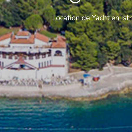
Location de Yacht en Ist
Contact
Notre flotte
Actualités / Blog
Voiliers
À propos de nous
Bateaux à moteur
Partenaires
Catamarans
FAQ
Catamarans à moteur
Yacht à moteur