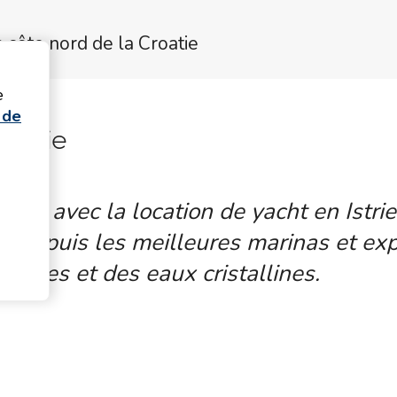
a côte nord de la Croatie
e
 de
Istrie
enne avec la location de yacht en Istrie
r depuis les meilleures marinas et exp
oriques et des eaux cristallines.
lorer la côte nord de la Croatie