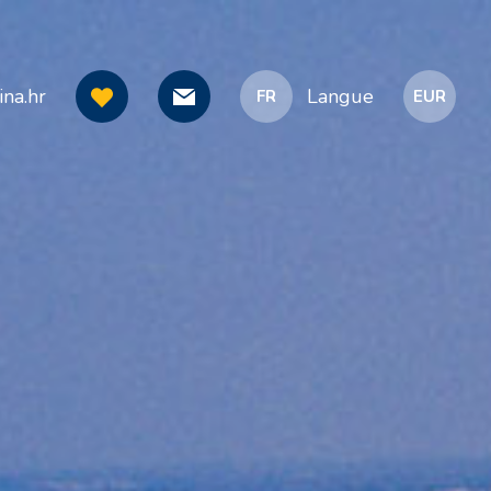
na.hr
Langue
FR
EUR