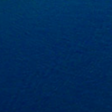
Trogir
Location de catamarans
Région de navigation de
Bali
Dubrovnik
Région de navigation
d'Istrie
Région de navigation de
Kvarner