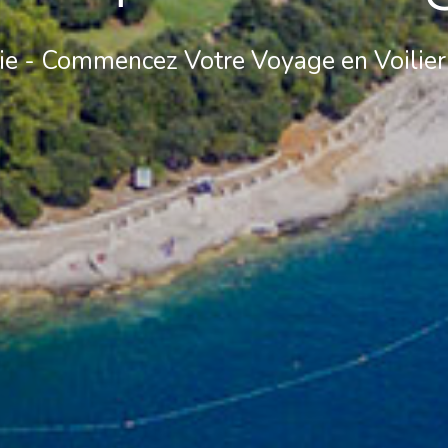
rie - Commencez Votre Voyage en Voilier
Services
Destinations
Locations sans Equipage
Région de navigation de
Zadar
Locations avec Skipper
Biograd na Moru
Locations avec Equipage
Région de voile de Šibenik
Flottille
Vodice
Rogoznica
Investissement de yacht
Région de navigation de
Valovie - Assistant de
Split
Navigation à Distance