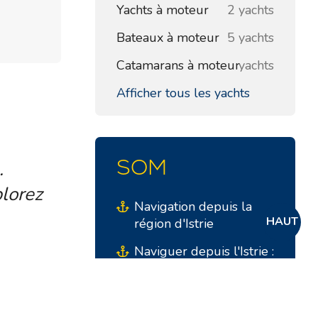
Yachts à moteur
2 yachts
Bateaux à moteur
5 yachts
Catamarans à moteur
yachts
Afficher tous les yachts
SOM
.
lorez
Navigation depuis la
HAUT
région d'Istrie
Naviguer depuis l'Istrie :
Explorer la côte nord
de la Croatie