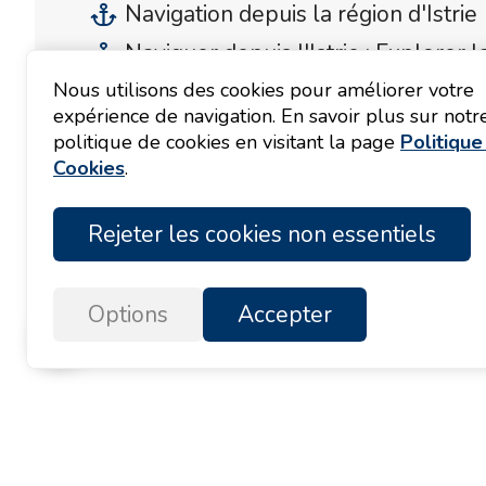
Navigation depuis la région d'Istrie
Naviguer depuis l'Istrie : Explorer l
Nous utilisons des cookies pour améliorer votre
expérience de navigation. En savoir plus sur notr
politique de cookies en visitant la page
Politique
Navigation depuis la région d'
Cookies
.
Rejeter les cookies non essentiels
Découvrez la beauté de la côte istri
Commencez votre aventure en voilie
Options
Accepter
des criques cachées, des villes hist
Naviguer depuis l'Istrie : Exp