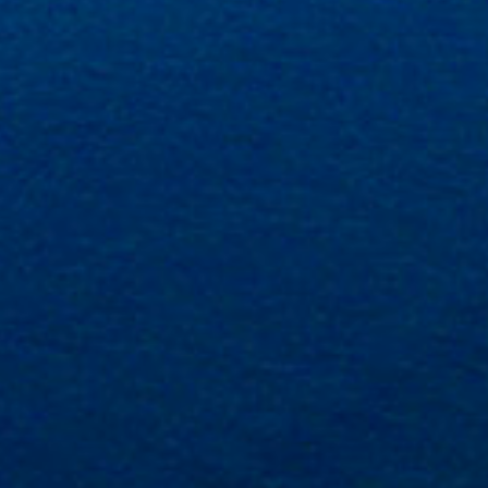
ACI Marina Dubrovnik,
Pula, Marina Polesana
Komolac
Marina Punat, Krk
Marina Losinj, Mali Lošinj