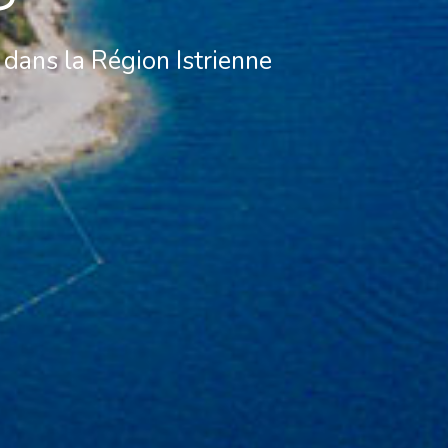
 dans la Région Istrienne
Bases du Sud
Bases Centrales
Marina Kremik, Primošten
Marina Šangulin, Biograd
Marina Frapa, Rogoznica
ACI Marina Vodice
Yachtclub Seget - Marina
D-Marin Dalmacija,
Baotic
Sukošan
Marina Trogir - ACI
Bases Nord
Marina Trogir - SCT
ACI Marina Split
Pula, ACI Marina Pomer