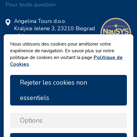
Pour toute question
Angelina Tours d.o.o.
Kraljice Jelene 3, 23210 Biograd
n/M
Croatie
Nous utilisons des cookies pour améliorer votre
expérience de navigation. En savoir plus sur notre
Numéro de TVA: 20598733460
politique de cookies en visitant la page
Politique de
ID: HR-AB-23-060130534, MB:
Cookies
.
0650676
Rejeter les cookies non
essentiels
Options