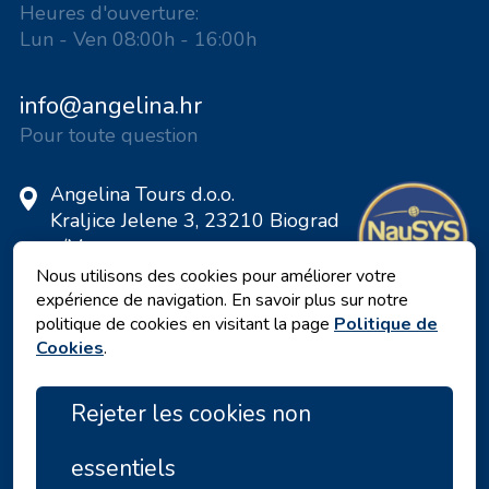
Heures d'ouverture:
Lun - Ven 08:00h - 16:00h
info@angelina.hr
Pour toute question
Angelina Tours d.o.o.
Kraljice Jelene 3, 23210 Biograd
n/M
Croatie
Nous utilisons des cookies pour améliorer votre
expérience de navigation. En savoir plus sur notre
Numéro de TVA: 20598733460
politique de cookies en visitant la page
Politique de
ID: HR-AB-23-060130534, MB:
Cookies
.
0650676
Rejeter les cookies non
essentiels