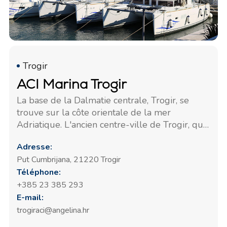
Trogir
ACI Marina Trogir
La base de la Dalmatie centrale, Trogir, se
trouve sur la côte orientale de la mer
Adriatique. L'ancien centre-ville de Trogir, qui
a été classé au patrimoine mondial de
Adresse:
l'UNESCO, est situé sur un îlot entre la côte et
Put Cumbrijana, 21220 Trogir
l'île de Ciovo.
Téléphone:
+385 23 385 293
E-mail:
trogiraci@angelina.hr