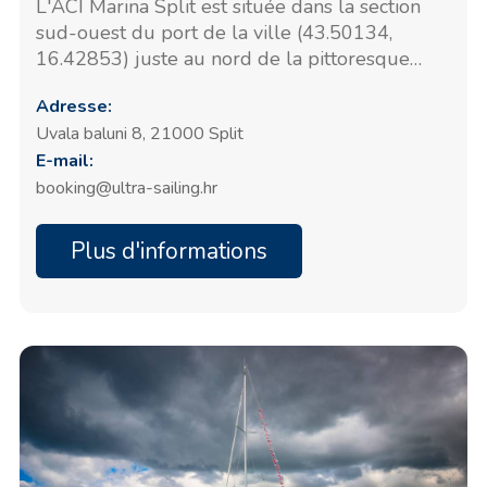
L'ACI Marina Split est située dans la section
sud-ouest du port de la ville (43.50134,
16.42853) juste au nord de la pittoresque
péninsule de Sustipan. La marina est bien
Adresse:
protégée des vents du sud par une longue
Uvala baluni 8, 21000 Split
digue. Elle offre un total de 364 postes
E-mail:
d'amarrage en mer et 60 postes à sec sur
terre, tous équipés d'accès à l'eau et à
booking@ultra-sailing.hr
l'électricité.
Plus d'informations