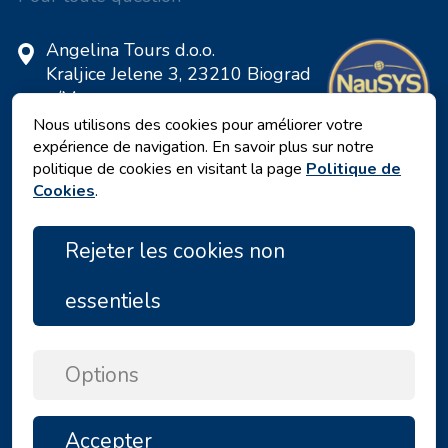
Angelina Tours d.o.o.
Kraljice Jelene 3, 23210 Biograd
n/M
Croatie
Nous utilisons des cookies pour améliorer votre
expérience de navigation. En savoir plus sur notre
Numéro de TVA: 20598733460
politique de cookies en visitant la page
Politique de
ID: HR-AB-23-060130534, MB:
Cookies
.
0650676
Rejeter les cookies non
essentiels
Options
Politique de confidentialité
|
Termes et conditions
|
Accepter
HAUT