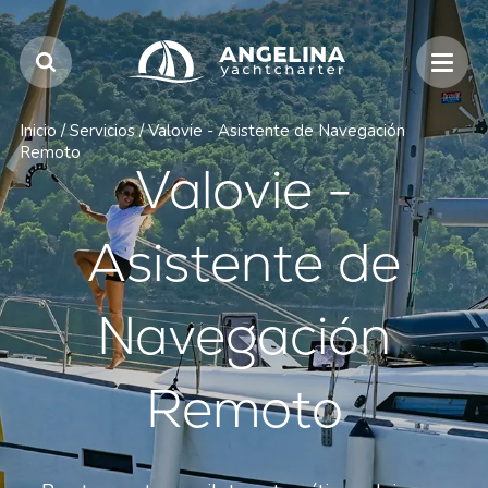
Inicio
/
Servicios
/
Valovie - Asistente de Navegación
Remoto
Valovie -
Asistente de
Navegación
Remoto