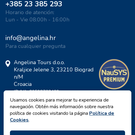
+385 23 385 293
Horario de atención:
Lun - Vie 08:00h - 16:00h
info@angelina.hr
Para cualquier pregunta
Angelina Tours d.o.o.
Kraljice Jelene 3, 23210 Biograd
n/M
Croacia
ID IVA: 20598733460
ID: HR-AB-23-060130534, MB:
Usamos cookies para mejorar tu experiencia de
0650676
navegación. Obtén más información sobre nuestra
política de cookies visitando la página
Política de
Cookies
.