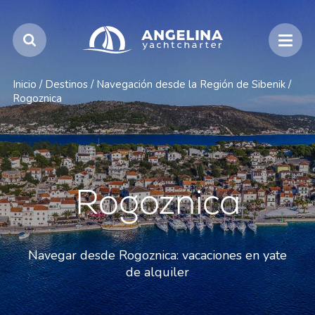
Inicio
/
Destinos
/
Navegación desde la Región de Sibenik
/
Rogoznica
Rogoznica
Navegar desde Rogoznica: vacaciones en yate
de alquiler