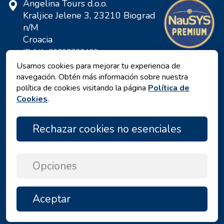
Angelina Tours d.o.o.
Kraljice Jelene 3, 23210 Biograd
n/M
Croacia
ID IVA: 20598733460
ID: HR-AB-23-060130534, MB:
Usamos cookies para mejorar tu experiencia de
0650676
navegación. Obtén más información sobre nuestra
política de cookies visitando la página
Política de
Cookies
.
Rechazar cookies no esenciales
Opciones
Política de privacidad
|
Términos y Condiciones
|
Aceptar
ARRIBA
Copyright © 2026 by Angelina Tours d.o.o.