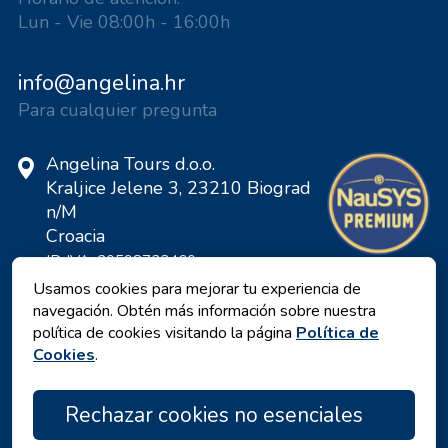
Lun - Vie 08:00h - 16:00h
info@angelina.hr
Para cualquier pregunta
Angelina Tours d.o.o.
Kraljice Jelene 3, 23210 Biograd
n/M
Croacia
ID IVA: 20598733460
ID: HR-AB-23-060130534, MB:
Usamos cookies para mejorar tu experiencia de
0650676
navegación. Obtén más información sobre nuestra
política de cookies visitando la página
Política de
Cookies
.
Rechazar cookies no esenciales