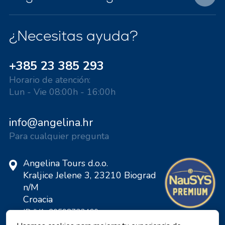
¿Necesitas ayuda?
+385 23 385 293
Horario de atención:
Lun - Vie 08:00h - 16:00h
info@angelina.hr
Para cualquier pregunta
Angelina Tours d.o.o.
Kraljice Jelene 3, 23210 Biograd
n/M
Croacia
ID IVA: 20598733460
ID: HR-AB-23-060130534, MB: