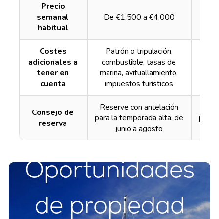
Precio
semanal
De €1,500 a €4,000
De 
habitual
Costes
Patrón o tripulación,
Pa
adicionales a
combustible, tasas de
com
tener en
marina, avituallamiento,
mari
cuenta
impuestos turísticos
im
Reserve con antelación
Rese
Consejo de
para la temporada alta, de
para 
reserva
junio a agosto
Oportunidades
de propiedad