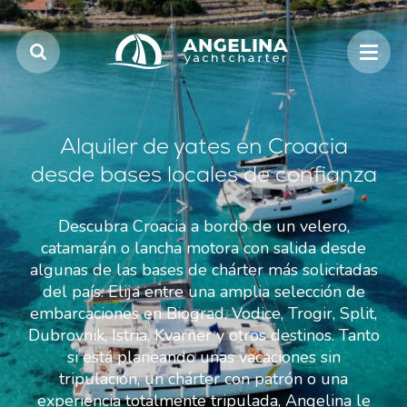
Alquiler de yates en Croacia
desde bases locales de confianza
Descubra Croacia a bordo de un velero,
catamarán o lancha motora con salida desde
algunas de las bases de chárter más solicitadas
del país. Elija entre una amplia selección de
embarcaciones en Biograd, Vodice, Trogir, Split,
Dubrovnik, Istria, Kvarner y otros destinos. Tanto
si está planeando unas vacaciones sin
tripulación, un chárter con patrón o una
experiencia totalmente tripulada, Angelina le