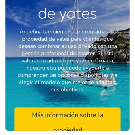
de yates
Angelina también ofrece programas de
propiedad de yates para clientes que
desean combinar el uso privado con una
gestión profesional de chárter. Si está
valorando adquirir un yate en Croacia,
nuestro equipo puede ayudarle a
comprender las opciones disponibles y a
elegir el modelo que mejor se adapte a
sus objetivos.
Más información sobre la
propiedad