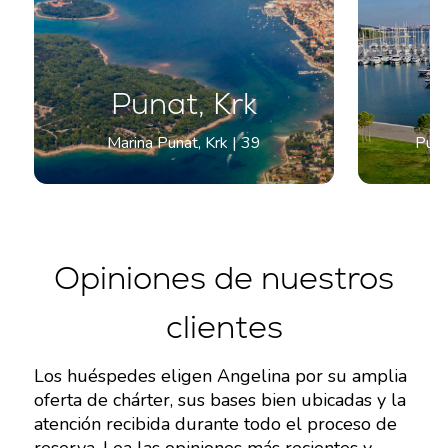
Punat, Krk
Marina Punat, Krk | 39
Pula
Opiniones de nuestros
clientes
Los huéspedes eligen Angelina por su amplia
oferta de chárter, sus bases bien ubicadas y la
atención recibida durante todo el proceso de
reserva. Lea las opiniones más recientes y