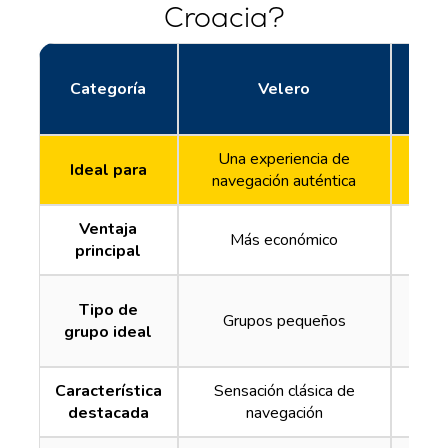
Croacia?
Categoría
Velero
Una experiencia de
Ideal para
F
navegación auténtica
Ventaja
Más económico
Más e
principal
Tipo de
F
Grupos pequeños
grupo ideal
Característica
Sensación clásica de
Calad
destacada
navegación