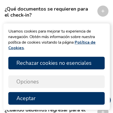
¿Qué documentos se requieren para
el check-in?
¿Necesito una licencia de
Usamos cookies para mejorar tu experiencia de
navegación?
navegación. Obtén más información sobre nuestra
política de cookies visitando la página
Política de
Cookies
.
Si contrato un patrón, ¿quién paga por
los daños?
Rechazar cookies no esenciales
¿Cuándo comienza el check-in
regular?
Opciones
¿Qué pasa si llego tarde el sábado y
pierdo las horas de check-in?
Aceptar
ARRIBA
¿Cuándo debemos regresar para el