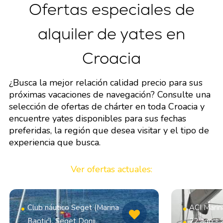
Ofertas especiales de
alquiler de yates en
Croacia
¿Busca la mejor relación calidad precio para sus
próximas vacaciones de navegación? Consulte una
selección de ofertas de chárter en toda Croacia y
encuentre yates disponibles para sus fechas
preferidas, la región que desea visitar y el tipo de
experiencia que busca.
Ver ofertas actuales:
Club náutico Seget (Marina
ACI Marin
Baotić), Seget Donji,
22 ago - 