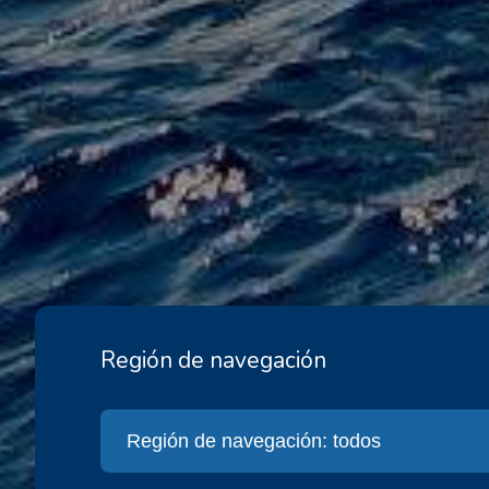
Región de navegación