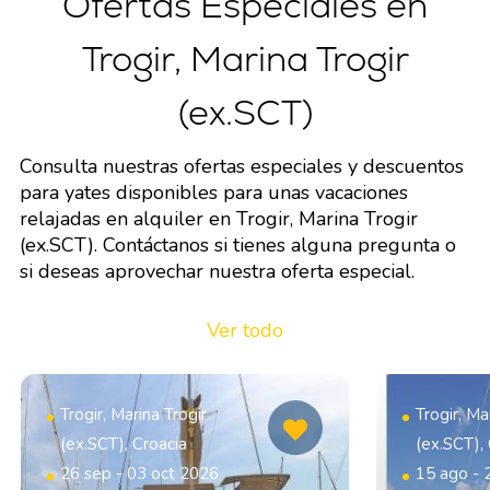
Ofertas Especiales en
Trogir, Marina Trogir
(ex.SCT)
Consulta nuestras ofertas especiales y descuentos
para yates disponibles para unas vacaciones
relajadas en alquiler en Trogir, Marina Trogir
(ex.SCT). Contáctanos si tienes alguna pregunta o
si deseas aprovechar nuestra oferta especial.
Ver todo
Trogir, Marina Trogir
Trogir, Ma
(ex.SCT), Croacia
(ex.SCT),
26 sep - 03 oct 2026
15 ago - 