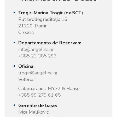
Trogir, Marina Trogir (ex.SCT)
Put brodograditelja 16
21220 Trogir
Croacia
Departamento de Reservas:
info@angelina.hr
+385 23 385 293
Oficina:
trogir@angelina.hr
Veleros
Catamaranes, MY37 & Hanse
+385 99 279 61 65
Gerente de base:
Ivica Maljković