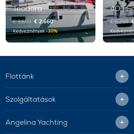
Teodora
40 | S
€ 3.800
€ 2.660
€ 5.250
€
Kedvezmények
-30%
Kedvezmé
Flottánk
Szolgáltatások
Angelina Yachting