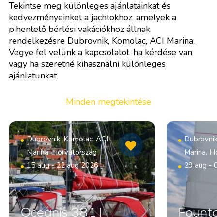
Tekintse meg különleges ajánlatainkat és
kedvezményeinket a jachtokhoz, amelyek a
pihentető bérlési vakációkhoz állnak
rendelkezésre Dubrovnik, Komolac, ACI Marina.
Vegye fel velünk a kapcsolatot, ha kérdése van,
vagy ha szeretné kihasználni különleges
ajánlatunkat.
Minden megtekintése
Dubrovnik, Komolac, ACI
Dubrovnik
Marina, Horvátország
Marina, H
15 aug - 22 aug 2026
29 aug - 
Oceanis 38.1 |
Founta