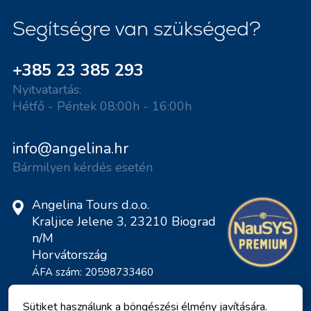
Segítségre van szükséged?
+385 23 385 293
Nyitvatartás:
Hétfő - Péntek 08:00h - 16:00h
info@angelina.hr
Bármilyen kérdés esetén
Angelina Tours d.o.o.
Kraljice Jelene 3, 23210 Biograd
n/M
Horvátország
ÁFA szám: 20598733460
ID: HR-AB-23-060130534, MB:
0650676
Sütiket használunk a böngészési élmény javítására.