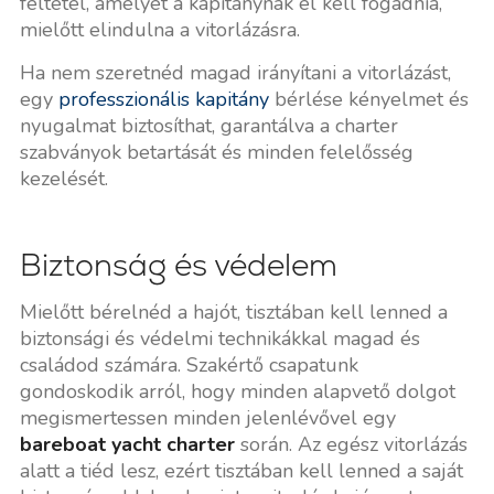
feltétel, amelyet a kapitánynak el kell fogadnia,
mielőtt elindulna a vitorlázásra.
Ha nem szeretnéd magad irányítani a vitorlázást,
egy
professzionális kapitány
bérlése kényelmet és
nyugalmat biztosíthat, garantálva a charter
szabványok betartását és minden felelősség
kezelését.
Biztonság és védelem
Mielőtt bérelnéd a hajót, tisztában kell lenned a
biztonsági és védelmi technikákkal magad és
családod számára. Szakértő csapatunk
gondoskodik arról, hogy minden alapvető dolgot
megismertessen minden jelenlévővel egy
bareboat yacht charter
során. Az egész vitorlázás
alatt a tiéd lesz, ezért tisztában kell lenned a saját