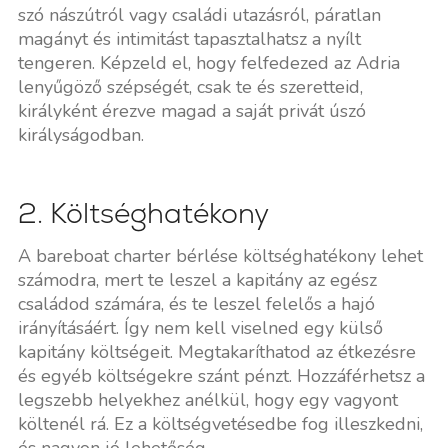
szó nászútról vagy családi utazásról, páratlan
magányt és intimitást tapasztalhatsz a nyílt
tengeren. Képzeld el, hogy felfedezed az Adria
lenyűgöző szépségét, csak te és szeretteid,
királyként érezve magad a saját privát úszó
királyságodban.
2. Költséghatékony
A bareboat charter bérlése költséghatékony lehet
számodra, mert te leszel a kapitány az egész
családod számára, és te leszel felelős a hajó
irányításáért. Így nem kell viselned egy külső
kapitány költségeit. Megtakaríthatod az étkezésre
és egyéb költségekre szánt pénzt. Hozzáférhetsz a
legszebb helyekhez anélkül, hogy egy vagyont
költenél rá. Ez a költségvetésedbe fog illeszkedni,
és nagyon jó lehetőség.