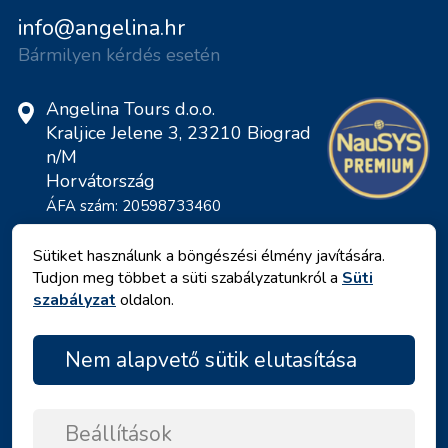
info@angelina.hr
Bármilyen kérdés esetén
Angelina Tours d.o.o.
Kraljice Jelene 3, 23210 Biograd
n/M
Horvátország
ÁFA szám: 20598733460
ID: HR-AB-23-060130534, MB:
0650676
Sütiket használunk a böngészési élmény javítására.
Tudjon meg többet a süti szabályzatunkról a
Süti
szabályzat
oldalon.
Nem alapvető sütik elutasítása
Beállítások