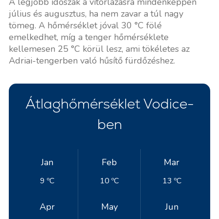
A legjobb időszak a vitorlázásra mindenképpen
július és augusztus, ha nem zavar a túl nagy
tömeg. A hőmérséklet jóval 30 °C fölé
emelkedhet, míg a tenger hőmérséklete
kellemesen 25 °C körül lesz, ami tökéletes az
Adriai-tengerben való hűsítő fürdőzéshez.
Átlaghőmérséklet Vodice-
ben
Jan
Feb
Mar
9 ºC
10 ºC
13 ºC
Apr
May
Jun