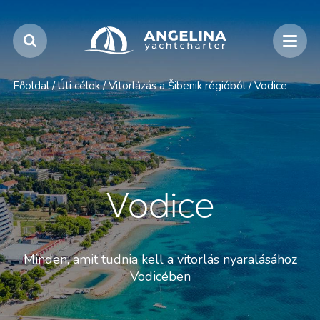
Főoldal
/
Úti célok
/
Vitorlázás a Šibenik régióból
/
Vodice
Vodice
Minden, amit tudnia kell a vitorlás nyaralásához
Vodicében