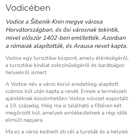
Vodicében
Vodice a Šibenik-Knin megye városa
Horvátországban, és ősi városnak tekintik,
mivel először 1402-ben említették. Azonban
a rómaiak alapították, és Arausa nevet kapta.
Vodice egy turisztikai központ, amely élénkségéről,
a turisztikai kínálat sokszínűségéről és barátságos
helyiekről ismert.
A Vodice név a város körül eredetileg alapított
számos kút után kapta a nevét. Ennek a természeti
ajándéknak köszönhetően Vodice ivóvizet exportált
a 19. századig. Még ma is található a főtéren két
megőrzött kút, amelyek emlékeztetnek a régi idők
elmúlt napjaira.
Ma ez a város kedvelt úti cél a turisták és a helyiek