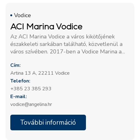
Vodice
ACI Marina Vodice
Az ACI Marina Vodice a város kikötőjének
északkeleti sarkában található, közvetlenül a
város szívében. 2017-ben a Vodice Marina a
harmadik helyet szerezte meg az Adria
Cím:
legjobb közepes méretű marinái között a
Artina 13 A, 22211 Vodice
"Turisztikai Virág – Minőség Horvátországnak"
Telefon:
díjjal. Az Angelina Yachtcharter irodája a fő
marina recepciójától a harmadik iroda; az
+385 23 385 293
Angelina Yacht Charters könnyen
E-mail:
megtalálható.
vodice@angelina.hr
További információ