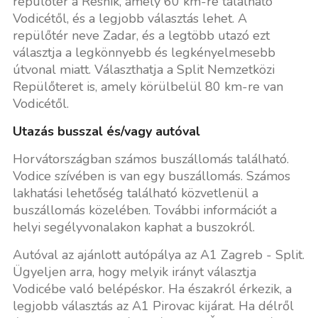
repülőtér a Resnik, amely 60 km-re található
Vodicétől, és a legjobb választás lehet. A
repülőtér neve Zadar, és a legtöbb utazó ezt
választja a legkönnyebb és legkényelmesebb
útvonal miatt. Választhatja a Split Nemzetközi
Repülőteret is, amely körülbelül 80 km-re van
Vodicétől.
Utazás busszal és/vagy autóval
Horvátországban számos buszállomás található.
Vodice szívében is van egy buszállomás. Számos
lakhatási lehetőség található közvetlenül a
buszállomás közelében. További információt a
helyi segélyvonalakon kaphat a buszokról.
Autóval az ajánlott autópálya az A1 Zagreb - Split.
Ügyeljen arra, hogy melyik irányt választja
Vodicébe való belépéskor. Ha északról érkezik, a
legjobb választás az A1 Pirovac kijárat. Ha délről