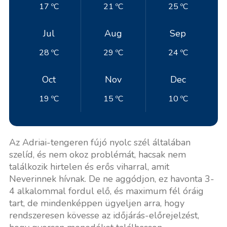
17 ºC
21 ºC
25 ºC
Jul
Aug
Sep
28 ºC
29 ºC
24 ºC
Oct
Nov
Dec
19 ºC
15 ºC
10 ºC
Az Adriai-tengeren fújó nyolc szél általában
szelíd, és nem okoz problémát, hacsak nem
találkozik hirtelen és erős viharral, amit
Neverinnek hívnak. De ne aggódjon, ez havonta 3-
4 alkalommal fordul elő, és maximum fél óráig
tart, de mindenképpen ügyeljen arra, hogy
rendszeresen kövesse az időjárás-előrejelzést,