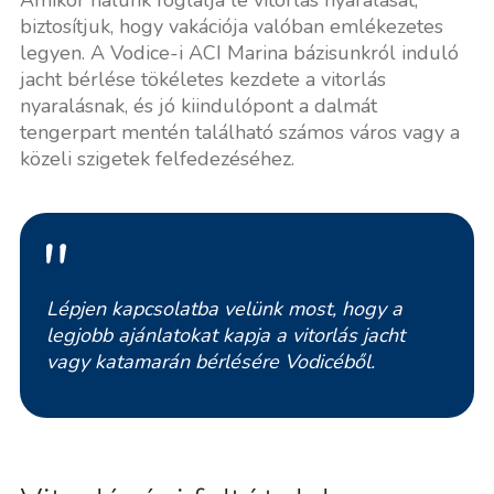
biztosítjuk, hogy vakációja valóban emlékezetes
legyen. A Vodice-i ACI Marina bázisunkról induló
jacht bérlése tökéletes kezdete a vitorlás
nyaralásnak, és jó kiindulópont a dalmát
tengerpart mentén található számos város vagy a
közeli szigetek felfedezéséhez.
Lépjen kapcsolatba velünk most, hogy a
legjobb ajánlatokat kapja a vitorlás jacht
vagy katamarán bérlésére Vodicéből.