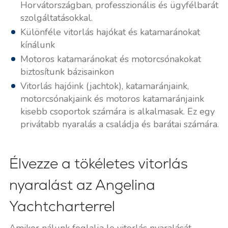
Horvátországban, professzionális és ügyfélbarát
szolgáltatásokkal.
Különféle vitorlás hajókat és katamaránokat
kínálunk
Motoros katamaránokat és motorcsónakokat
biztosítunk bázisainkon
Vitorlás hajóink (jachtok), katamaránjaink,
motorcsónakjaink és motoros katamaránjaink
kisebb csoportok számára is alkalmasak. Ez egy
privátabb nyaralás a családja és barátai számára.
Élvezze a tökéletes vitorlás
nyaralást az Angelina
Yachtcharterrel
Amikor nálunk foglalja le vitorlás nyaralását,