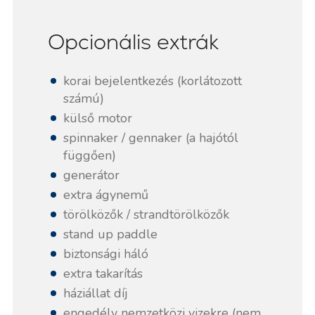
Opcionális extrák
korai bejelentkezés (korlátozott
számú)
külső motor
spinnaker / gennaker (a hajótól
függően)
generátor
extra ágynemű
törölközők / strandtörölközők
stand up paddle
biztonsági háló
extra takarítás
háziállat díj
engedély nemzetközi vizekre (nem