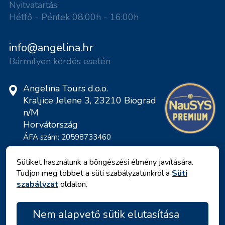
Nyitvatartás:
Hétfő - Péntek 08:00h - 16:00h
info@angelina.hr
Bármilyen kérdés esetén
Angelina Tours d.o.o.
Kraljice Jelene 3, 23210 Biograd
n/M
Horvátország
ÁFA szám: 20598733460
ID: HR-AB-23-060130534, MB:
0650676
Sütiket használunk a böngészési élmény javítására.
Tudjon meg többet a süti szabályzatunkról a
Süti
szabályzat
oldalon.
Nem alapvető sütik elutasítása