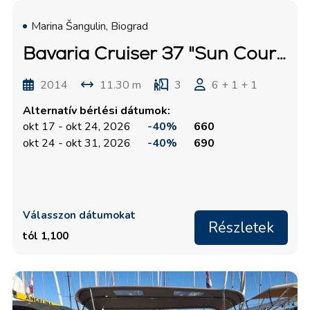
Marina Šangulin, Biograd
Bavaria Cruiser 37 "Sun Course"
2014
11.30 m
3
6 + 1 + 1
Alternatív bérlési dátumok:
okt 17 - okt 24, 2026
-40%
660
okt 24 - okt 31, 2026
-40%
690
Válasszon dátumokat
Részletek
tól 1,100