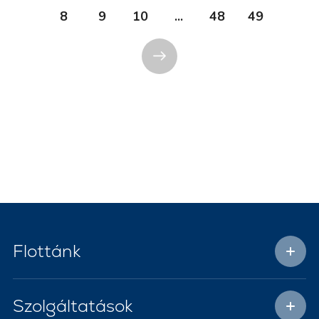
8
9
10
...
48
49
Flottánk
Szolgáltatások