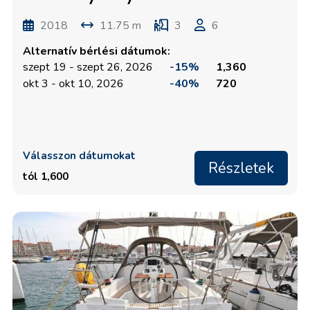
2018
11.75 m
3
6
Alternatív bérlési dátumok:
szept 19 - szept 26, 2026
-15%
1,360
okt 3 - okt 10, 2026
-40%
720
Válasszon dátumokat
Részletek
tól 1,600