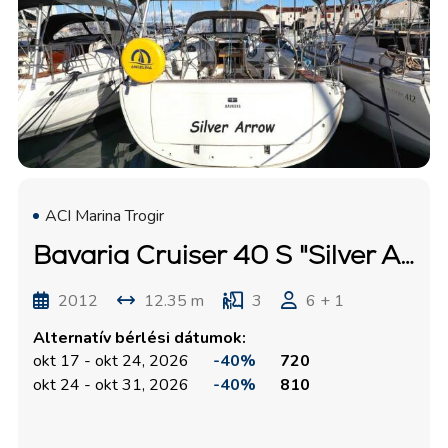
ACI Marina Trogir
Bavaria Cruiser 40 S "Silver Arrow"
2012
12.35 m
3
6 + 1
Alternatív bérlési dátumok:
okt 17 - okt 24, 2026
-40%
720
okt 24 - okt 31, 2026
-40%
810