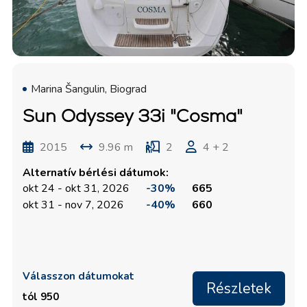
Marina Šangulin, Biograd
Sun Odyssey 33i "Cosma"
2015
9.96 m
2
4 + 2
Alternatív bérlési dátumok:
okt 24 - okt 31, 2026
-30%
665
okt 31 - nov 7, 2026
-40%
660
Válasszon dátumokat
Részletek
tól 950