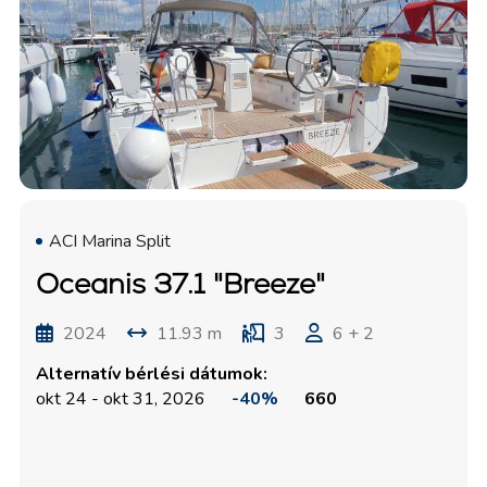
ACI Marina Split
Oceanis 37.1 "Breeze"
2024
11.93 m
3
6 + 2
Alternatív bérlési dátumok:
okt 24 - okt 31, 2026
-40%
660