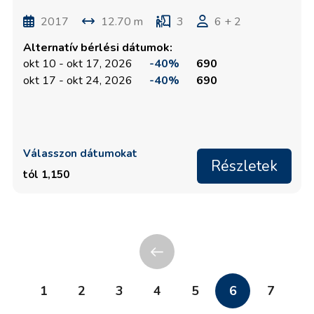
2017
12.70 m
3
6 + 2
Alternatív bérlési dátumok:
okt 10 - okt 17, 2026
-40%
690
okt 17 - okt 24, 2026
-40%
690
Válasszon dátumokat
Részletek
tól 1,150
1
2
3
4
5
6
7