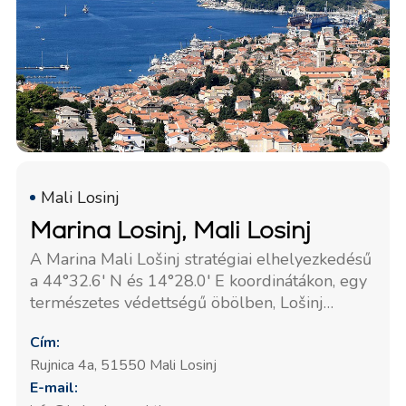
Mali Losinj
Marina Losinj, Mali Losinj
A Marina Mali Lošinj stratégiai elhelyezkedésű
a 44°32.6' N és 14°28.0' E koordinátákon, egy
természetes védettségű öbölben, Lošinj
szigetén. 84 kikötőhellyel rendelkezik,
Cím:
amelyek akár 30 méter hosszú és legfeljebb
Rujnica 4a, 51550 Mali Losinj
4,5 méter merülésű hajókat is fogadnak. A
E-mail:
marina alapvető szolgáltatásokat nyújt,