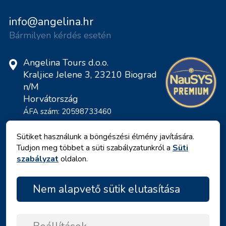
info@angelina.hr
Bármilyen kérdés esetén
Angelina Tours d.o.o.
Kraljice Jelene 3, 23210 Biograd
n/M
Horvátország
ÁFA szám: 20598733460
ID: HR-AB-23-060130534, MB:
0650676
Sütiket használunk a böngészési élmény javítására.
Tudjon meg többet a süti szabályzatunkról a
Süti
szabályzat
oldalon.
Nem alapvető sütik elutasítása