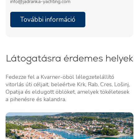
beleértve a víz- és áramellátást, Wi-Fi-t, éjjel-
info@jadranka-yachting.com
nappali biztonsági szolgálatot és technikai
támogatást. Egy kényelmesen elhelyezkedő
További információ
üzemanyagtöltő állomás tovább növeli
vonzerejét.
Látogatásra érdemes helyek
Fedezze fel a Kvarner-öböl lélegzetelállító
vitorlás úti céljait, beleértve Krk, Rab, Cres, Lošinj,
Opatija és eldugott öblöket, amelyek tökéletesek
a pihenésre és kalandra.