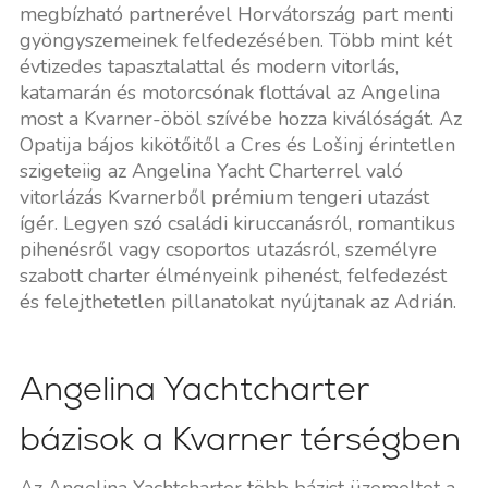
megbízható partnerével Horvátország part menti
gyöngyszemeinek felfedezésében. Több mint két
évtizedes tapasztalattal és modern vitorlás,
katamarán és motorcsónak flottával az Angelina
most a Kvarner-öböl szívébe hozza kiválóságát. Az
Opatija bájos kikötőitől a Cres és Lošinj érintetlen
szigeteiig az Angelina Yacht Charterrel való
vitorlázás Kvarnerből prémium tengeri utazást
ígér. Legyen szó családi kiruccanásról, romantikus
pihenésről vagy csoportos utazásról, személyre
szabott charter élményeink pihenést, felfedezést
és felejthetetlen pillanatokat nyújtanak az Adrián.
Angelina Yachtcharter
bázisok a Kvarner térségben
Az Angelina Yachtcharter több bázist üzemeltet a