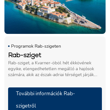
Programok Rab-szigeten
Rab-sziget
Rab-sziget, a Kvarner-öböl hét ékkövének
egyike, elengedhetetlen megálló a hajósok
számára, akik az észak-adriai térséget járják.
Kiváló vitorlázási lehetőségeiről ismert, a sziget
egyedülálló tengeri élményt nyújt. Az ideális
látogatási időszak a tavasz és a nyár, amikor a
További információk Rab-
kellemes időjárás számos fesztivállal és
eseménnyel egészül ki, tökéletesen ötvözve a
szigetről
kalandot a kikapcsolódással egy felejthetetlen