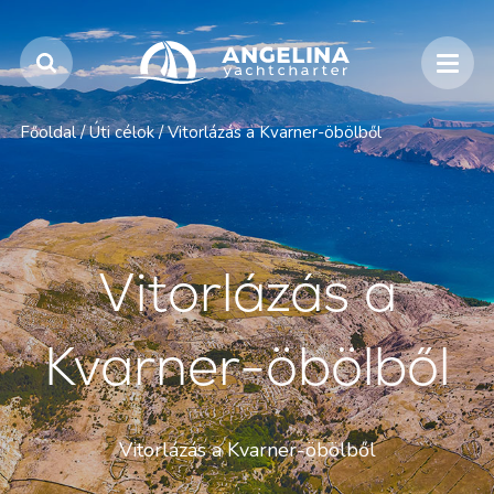
Főoldal
/
Úti célok
/
Vitorlázás a Kvarner-öbölből
Vitorlázás a
Kvarner-öbölből
Vitorlázás a Kvarner-öbölből