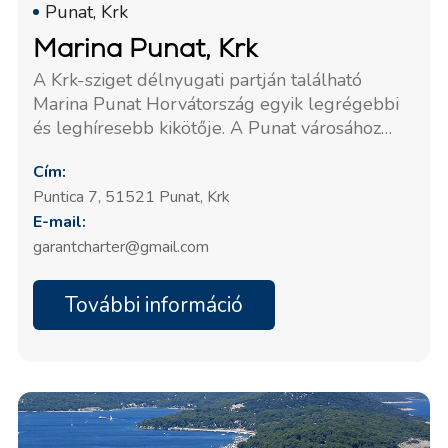
Punat, Krk
Marina Punat, Krk
A Krk-sziget délnyugati partján található
Marina Punat Horvátország egyik legrégebbi
és leghíresebb kikötője. A Punat városához
közeli, természetes védettségű öbölben
Cím:
helyezkedik el, kiváló menedéket nyújtva.
Puntica 7, 51521 Punat, Krk
Megbízható tengeri bázisként szolgál az
E-mail:
Adriai-tenger utazói számára. A kikötő több
mint 850 tengeri kikötőhellyel rendelkezik, és
garantcharter@gmail.com
átfogó szolgáltatásokat kínál, beleértve a
karbantartást, a biztonságot és a modern
További információ
kényelmi szolgáltatásokat, mind a magánhajó-
tulajdonosok, mind a charter flották számára.