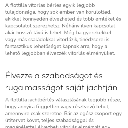
A flottilla vitorlás bérlés egyik legjobb
tulajdonsága, hogy sok ember van körülötted,
akikkel könnyedén élvezheted és több emléket és
kapcsolatot szerezhetsz. Néhány ilyen kapcsolat
akár hosszú távú is lehet. Még ha gyerekekkel
vagy más családokkal vitorlázik, tinédzserei is
fantasztikus lehetőséget kapnak arra, hogy a
lehető legjobban élvezzék vitorlás élményüket.
Élvezze a szabadságot és
rugalmasságot saját jachtján
A flottilla jachtbérlés választásának legjobb része,
hogy annyira független vagy résztvevő lehet,
amennyire csak szeretne. Bár az egész csoport egy
útitervet követ, teljes szabadsággal és
magánélettel élvezheti vitorlás élményét egy