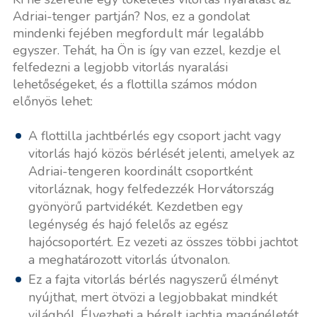
Adriai-tenger partján? Nos, ez a gondolat
mindenki fejében megfordult már legalább
egyszer. Tehát, ha Ön is így van ezzel, kezdje el
felfedezni a legjobb vitorlás nyaralási
lehetőségeket, és a flottilla számos módon
előnyös lehet:
A flottilla jachtbérlés egy csoport jacht vagy
vitorlás hajó közös bérlését jelenti, amelyek az
Adriai-tengeren koordinált csoportként
vitorláznak, hogy felfedezzék Horvátország
gyönyörű partvidékét. Kezdetben egy
legénység és hajó felelős az egész
hajócsoportért. Ez vezeti az összes többi jachtot
a meghatározott vitorlás útvonalon.
Ez a fajta vitorlás bérlés nagyszerű élményt
nyújthat, mert ötvözi a legjobbakat mindkét
világból. Élvezheti a bérelt jachtja magánéletét,