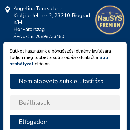
Angelina Tours d.o.o.
Kraljice Jelene 3, 23210 Biograd
n/M
Horvátország
ÁFA szám: 20598733460
ID: HR-AB-23-060130534, MB:
0650676
Sütiket használunk a böngészési élmény javítására.
Tudjon meg többet a süti szabályzatunkról a
Süti
szabályzat
oldalon.
Nem alapvető sütik elutasítása
Beállítások
Adatvédelmi irányelvek
|
Általános Szerződési Feltételek
|
Elfogadom
FELSŐ
Copyright © 2026 by Angelina Tours d.o.o.