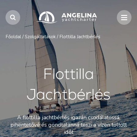
Főoldal
/
Szolgáltatások
/
Flottilla Jachtbérlés
Flottilla
Jachtbérlés
A flottilla jachtbérlés igazán csodálatossá,
pihentetővé és gondtalanná teszi a vízen töltött
időt