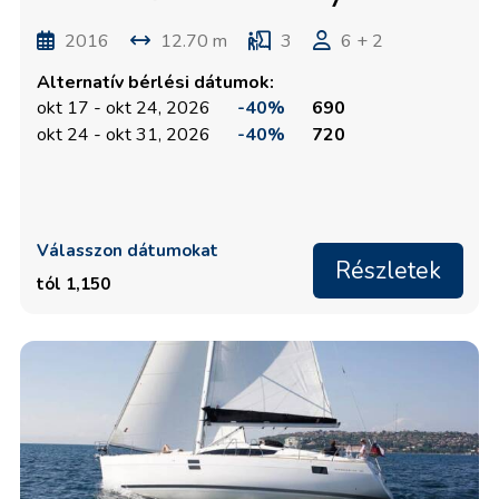
2016
12.70 m
3
6 + 2
Alternatív bérlési dátumok:
okt 17 - okt 24, 2026
-40%
690
okt 24 - okt 31, 2026
-40%
720
Válasszon dátumokat
Részletek
tól 1,150