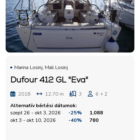
Marina Losinj, Mali Losinj
Dufour 412 GL "Eva"
2018
12.70 m
3
6 + 2
Alternatív bérlési dátumok:
szept 26 - okt 3, 2026
-25%
1,088
okt 3 - okt 10, 2026
-40%
780