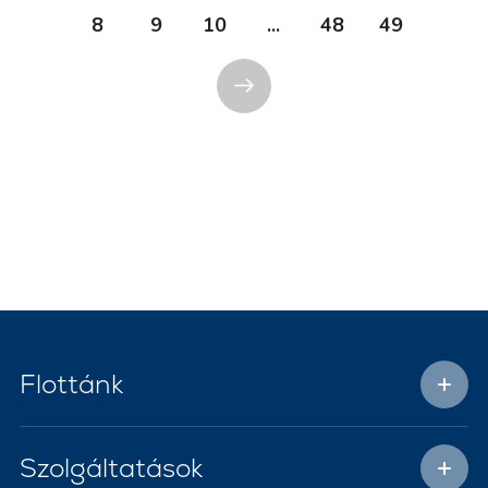
8
9
10
...
48
49
Flottánk
Szolgáltatások