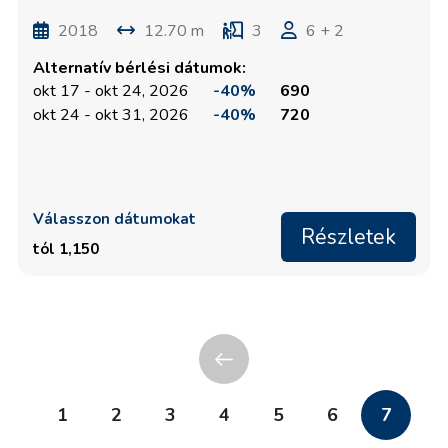
2018
12.70 m
3
6 + 2
Alternatív bérlési dátumok:
okt 17 - okt 24, 2026
-40%
690
okt 24 - okt 31, 2026
-40%
720
Válasszon dátumokat
Részletek
tól 1,150
1
2
3
4
5
6
7