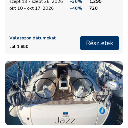
szept 19 - szept 26, 2026
-30%
1,295
okt 10 - okt 17, 2026
-40%
720
Válasszon dátumokat
Részletek
tól 1,850