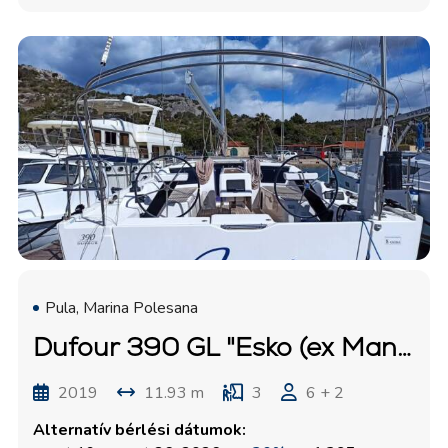
Pula, Marina Polesana
Dufour 390 GL "Esko (ex Manca)"
2019
11.93 m
3
6 + 2
Alternatív bérlési dátumok: