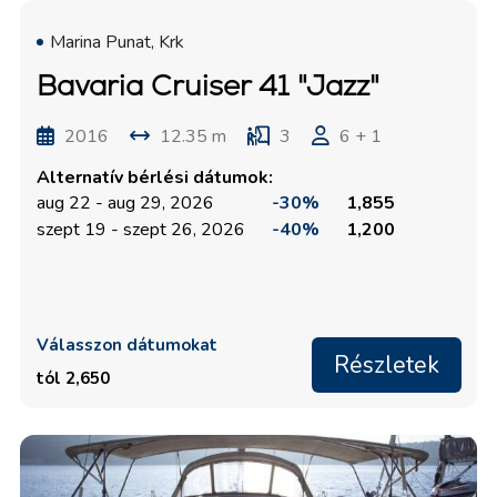
Marina Punat, Krk
Bavaria Cruiser 41 "Jazz"
2016
12.35 m
3
6 + 1
Alternatív bérlési dátumok:
aug 22 - aug 29, 2026
-30%
1,855
szept 19 - szept 26, 2026
-40%
1,200
Válasszon dátumokat
Részletek
tól 2,650