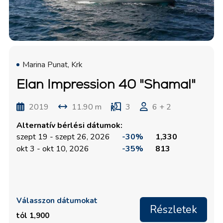
Marina Punat, Krk
Elan Impression 40 "Shamal"
2019
11.90 m
3
6 + 2
Alternatív bérlési dátumok:
szept 19 - szept 26, 2026
-30%
1,330
okt 3 - okt 10, 2026
-35%
813
Válasszon dátumokat
Részletek
tól 1,900