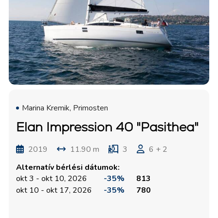
Marina Kremik, Primosten
Elan Impression 40 "Pasithea"
2019
11.90 m
3
6 + 2
Alternatív bérlési dátumok:
okt 3 - okt 10, 2026
-35%
813
okt 10 - okt 17, 2026
-35%
780