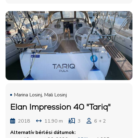
Marina Losinj, Mali Losinj
Elan Impression 40 "Tariq"
2018
11.90 m
3
6 + 2
Alternatív bérlési dátumok: