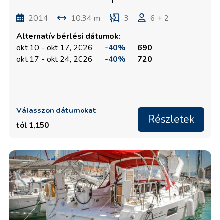
2014
10.34 m
3
6 + 2
Alternatív bérlési dátumok:
okt 10 - okt 17, 2026
-40%
690
okt 17 - okt 24, 2026
-40%
720
Válasszon dátumokat
Részletek
tól 1,150