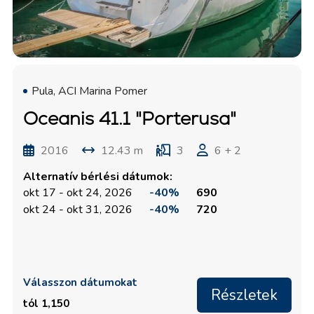
Pula, ACI Marina Pomer
Oceanis 41.1 "Porterusa"
2016
12.43 m
3
6 + 2
Alternatív bérlési dátumok:
okt 17 - okt 24, 2026
-40%
690
okt 24 - okt 31, 2026
-40%
720
Válasszon dátumokat
Részletek
tól 1,150