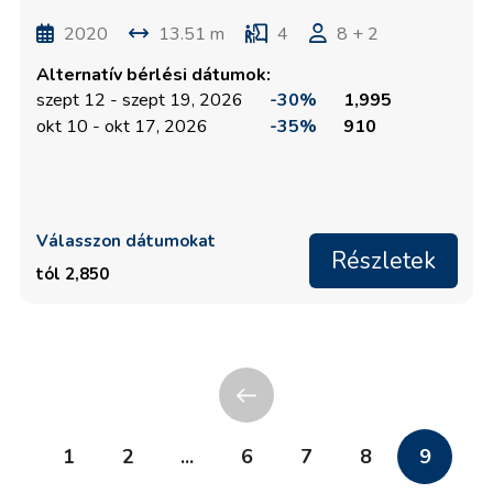
2020
13.51 m
4
8 + 2
Alternatív bérlési dátumok:
szept 12 - szept 19, 2026
-30%
1,995
okt 10 - okt 17, 2026
-35%
910
Válasszon dátumokat
Részletek
tól 2,850
1
2
...
6
7
8
9