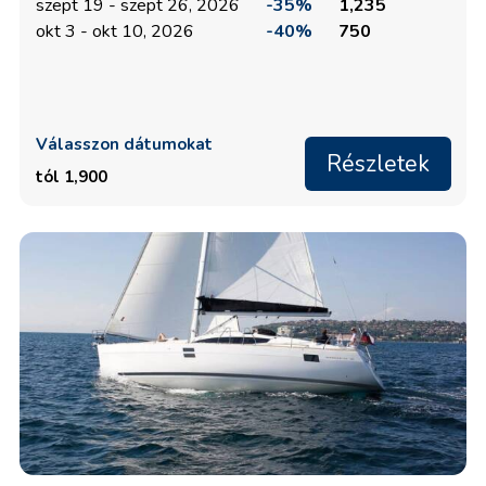
szept 19 - szept 26, 2026
-35%
1,235
okt 3 - okt 10, 2026
-40%
750
Válasszon dátumokat
Részletek
tól 1,900