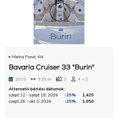
Marina Punat, Krk
Bavaria Cruiser 33 "Burin"
2015
9.99 m
2
4 + 2
Alternatív bérlési dátumok:
szept 12 - szept 19, 2026
-25%
1,425
szept 26 - okt 3, 2026
-25%
1,050