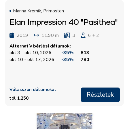
Marina Kremik, Primosten
Elan Impression 40 "Pasithea"
2019
11.90 m
3
6 + 2
Alternatív bérlési dátumok:
okt 3 - okt 10, 2026
-35%
813
okt 10 - okt 17, 2026
-35%
780
Válasszon dátumokat
Részletek
tól 1,250