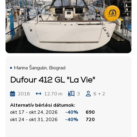
Marina Šangulin, Biograd
Dufour 412 GL "La Vie"
2018
12.70 m
3
6 + 2
Alternatív bérlési dátumok:
okt 17 - okt 24, 2026
-40%
690
okt 24 - okt 31, 2026
-40%
720