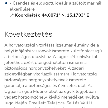
- Csendes és eldugott, ideális a zsúfolt marinák
elkerülésére
📍
Koordináták
:
44.0871° N, 15.1703° E
Következtetés
A horvátországi vitorlázás izgalmas élmény, de a
helyi időjárási viszonyok ismerete kulcsfontosságú
a biztonságos utazáshoz. A Jugo szél kihívásokat
jelenthet, ezért elengedhetetlen ismerni a
biztonságos horgonyzóhelyeket. A zadari
szigetvilágban vitorlázók számára Horvátország
biztonságos horgonyzóhelyeinek ismerete
garantálja a biztonságos és élvezetes utat. Az
Ugljan-szigeti Muline-öböl az egyik legjobban
védett horgonyzóhely, kiváló menedéket nyújtva
Jugo idején. Emellett Telašćica, Sali és Veli Iž