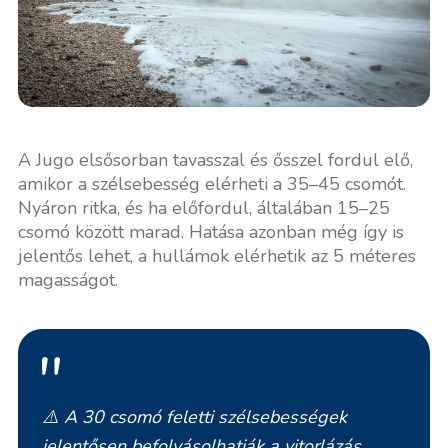
A Jugo elsősorban tavasszal és ősszel fordul elő,
amikor a szélsebesség elérheti a 35–45 csomót.
Nyáron ritka, és ha előfordul, általában 15–25
csomó között marad. Hatása azonban még így is
jelentős lehet, a hullámok elérhetik az 5 méteres
magasságot.
⚠️
A 30 csomó feletti szélsebességek
jelentősen befolyásolhatják a vitorlázás