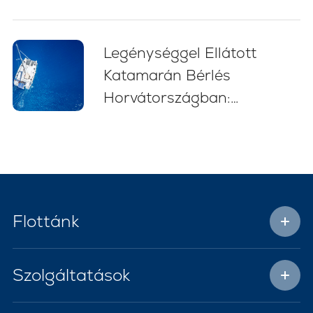
kezdőknek (2026)
Legénységgel Ellátott
Katamarán Bérlés
Horvátországban:
Stresszmentes Vitorlás
Kaland
Flottánk
Szolgáltatások