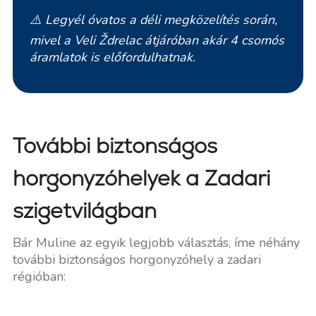
⚠️
Legyél óvatos a déli megközelítés során,
mivel a
Veli Ždrelac
átjáróban akár 4 csomós
áramlatok is előfordulhatnak.
További biztonságos
horgonyzóhelyek a Zadari
szigetvilágban
Bár Muline az egyik legjobb választás, íme néhány
további biztonságos horgonyzóhely a zadari
régióban: