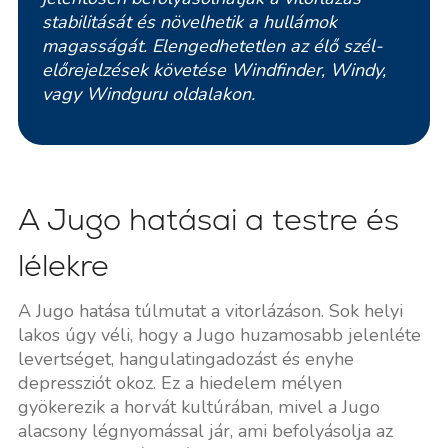
stabilitását és növelhetik a hullámok
magasságát. Elengedhetetlen az élő szél-
előrejelzések követése
Windfinder
,
Windy
,
vagy
Windguru
oldalakon.
A Jugo hatásai a testre és
lélekre
A Jugo hatása túlmutat a vitorlázáson. Sok helyi
lakos úgy véli, hogy a Jugo huzamosabb jelenléte
levertséget, hangulatingadozást és enyhe
depressziót okoz. Ez a hiedelem mélyen
gyökerezik a horvát kultúrában, mivel a Jugo
alacsony légnyomással jár, ami befolyásolja az