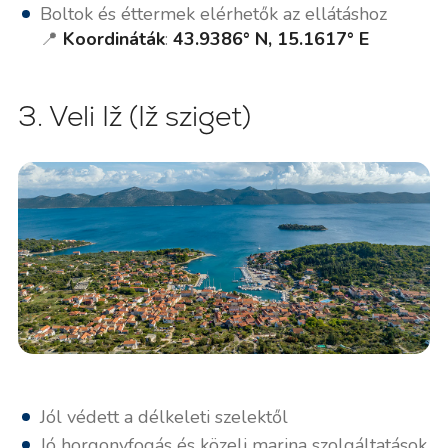
Boltok és éttermek elérhetők az ellátáshoz
📍
Koordináták
:
43.9386° N, 15.1617° E
3. Veli Iž (Iž sziget)
Jól védett a délkeleti szelektől
Jó horgonyfogás és közeli marina szolgáltatások