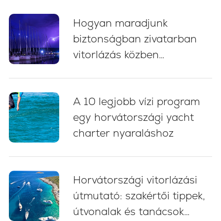
tanácsok
Hogyan maradjunk
biztonságban zivatarban
vitorlázás közben
Horvátországban: 5
alapvető bevált gyakorlat
A 10 legjobb vízi program
egy horvátországi yacht
charter nyaraláshoz
Horvátországi vitorlázási
útmutató: szakértői tippek,
útvonalak és tanácsok