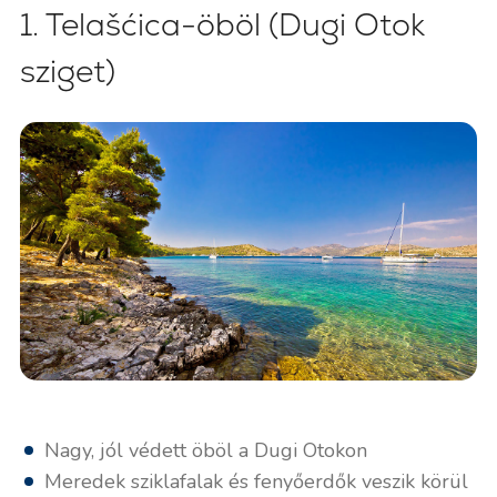
1. Telašćica-öböl (Dugi Otok
sziget)
Nagy, jól védett öböl a Dugi Otokon
Meredek sziklafalak és fenyőerdők veszik körül