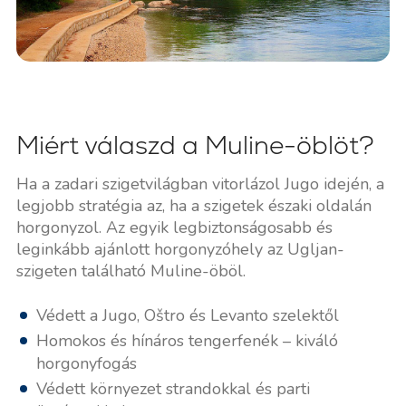
Miért válaszd a Muline-öblöt?
Ha a zadari szigetvilágban vitorlázol Jugo idején, a
legjobb stratégia az, ha a szigetek északi oldalán
horgonyzol. Az egyik legbiztonságosabb és
leginkább ajánlott horgonyzóhely az Ugljan-
szigeten található Muline-öböl.
Védett a Jugo, Oštro és Levanto szelektől
Homokos és hínáros tengerfenék – kiváló
horgonyfogás
Védett környezet strandokkal és parti