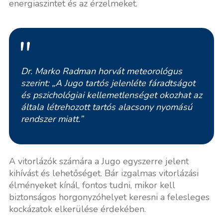
energiaszintet és az érzelmeket.
Dr. Marko Radman horvát meteorológus
szerint: „A Jugo tartós jelenléte fáradtságot
és pszichológiai kellemetlenséget okozhat az
általa létrehozott tartós alacsony nyomású
rendszer miatt.”
A vitorlázók számára a Jugo egyszerre jelent
kihívást és lehetőséget. Bár izgalmas vitorlázási
élményeket kínál, fontos tudni, mikor kell
biztonságos horgonyzóhelyet keresni a felesleges
kockázatok elkerülése érdekében.