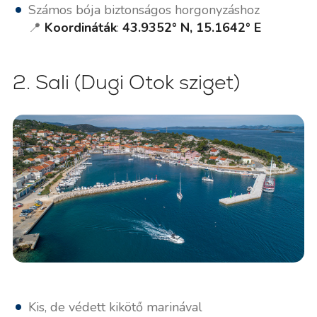
Számos bója biztonságos horgonyzáshoz
📍
Koordináták
:
43.9352° N, 15.1642° E
2. Sali (Dugi Otok sziget)
Kis, de védett kikötő marinával