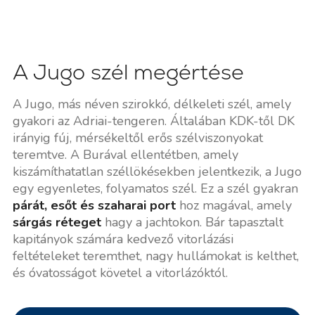
A Jugo szél megértése
A Jugo, más néven szirokkó, délkeleti szél, amely
gyakori az Adriai-tengeren. Általában KDK-től DK
irányig fúj, mérsékeltől erős szélviszonyokat
teremtve. A Burával ellentétben, amely
kiszámíthatatlan széllökésekben jelentkezik, a Jugo
egy egyenletes, folyamatos szél. Ez a szél gyakran
párát, esőt és szaharai port
hoz magával, amely
sárgás réteget
hagy a jachtokon. Bár tapasztalt
kapitányok számára kedvező vitorlázási
feltételeket teremthet, nagy hullámokat is kelthet,
és óvatosságot követel a vitorlázóktól.