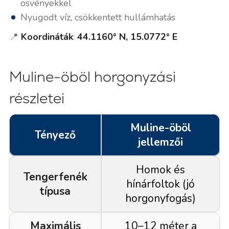
ösvényekkel
Nyugodt víz, csökkentett hullámhatás
📍
Koordináták
:
44.1160° N, 15.0772° E
Muline-öböl horgonyzási
részletei
Muline-öböl
Tényező
jellemzői
Homok és
Tengerfenék
hínárfoltok (jó
típusa
horgonyfogás)
Maximális
10–12 méter a