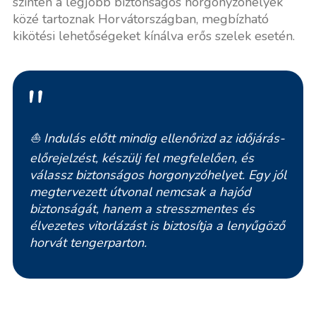
szintén a legjobb biztonságos horgonyzóhelyek
közé tartoznak Horvátországban, megbízható
kikötési lehetőségeket kínálva erős szelek esetén.
⛵
Indulás előtt mindig ellenőrizd az időjárás-
előrejelzést, készülj fel megfelelően, és
válassz biztonságos horgonyzóhelyet. Egy jól
megtervezett útvonal nemcsak a hajód
biztonságát, hanem a stresszmentes és
élvezetes vitorlázást is biztosítja a lenyűgöző
horvát tengerparton.