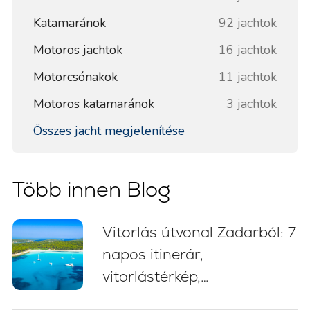
Katamaránok
92 jachtok
Motoros jachtok
16 jachtok
Motorcsónakok
11 jachtok
Motoros katamaránok
3 jachtok
Összes jacht megjelenítése
Több innen Blog
Vitorlás útvonal Zadarból: 7
napos itinerár,
vitorlástérkép,
fürdőmegállók és kikötési