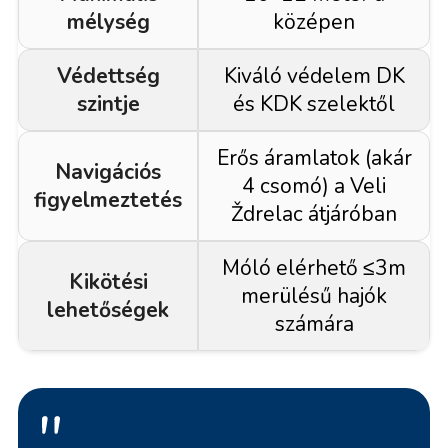
mélység
középen
Védettség
Kiváló védelem DK
szintje
és KDK szelektől
Erős áramlatok (akár
Navigációs
4 csomó) a Veli
figyelmeztetés
Ždrelac átjáróban
Móló elérhető ≤3m
Kikötési
merülésű hajók
lehetőségek
számára