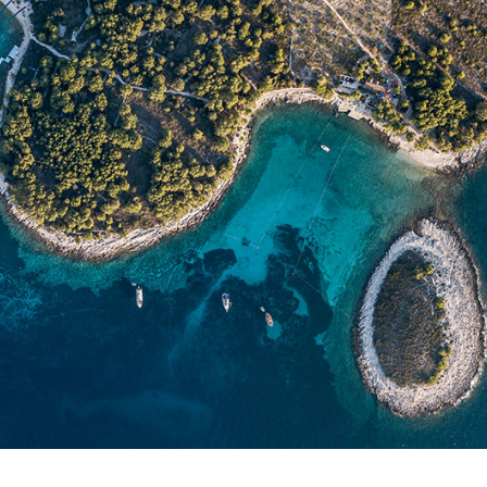
Services
Destinations
Locations sans Equipage
Région de navigation de
Zadar
Locations avec Skipper
Biograd na Moru
Locations avec Equipage
Région de voile de Šibenik
Flottille
Vodice
Rogoznica
Investissement de yacht
Région de navigation de