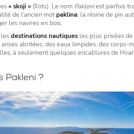
Valovie - Assistant de
des
« skoji »
(îlots). Le nom
Pakleni
est parfois tr
Split
Navigation à Distance
éalité de l’ancien mot
paklina
, la résine de pin au
Trogir
Location de catamarans
ger les navires en bois.
Région de navigation de
Bali
Dubrovnik
 les
destinations nautiques
les plus prisées de
 anses abritées, des eaux limpides, des corps-m
Région de navigation
d'Istrie
illes, à seulement quelques encablures de Hvar
Région de navigation de
Kvarner
s Pakleni ?