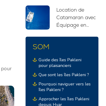
itinéraires et
Location de
recommandations
Catamaran avec
pour débutants
Équipage en
(2026)
Croatie : Votre
Évasion Nautique
SOM
Sans Stress
Guide des îles Pakleni
pour plaisanciers
u pour
Que sont les îles Pakleni ?
Pourquoi naviguer vers les
îles Pakleni ?
Approcher les îles Pakleni
depuis Hvar