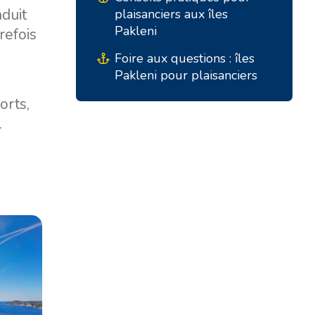
aduit
plaisanciers aux îles
ACI Marina Split
Pula, ACI Marina Pomer
Pakleni
trefois
ACI Marina Dubrovnik,
Pula, Marina Polesana
Foire aux questions : îles
Komolac
Pakleni pour plaisanciers
Marina Punat, Krk
Marina Losinj, Mali Lošinj
orts,
.