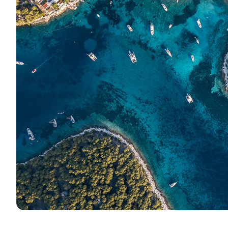
Contact
Notre flotte
Actualités / Blog
Voiliers
À propos de nous
Bateaux à moteur
Partenaires
Catamarans
FAQ
Catamarans à moteur
Yacht à moteur