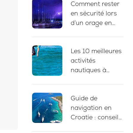
Comment rester
pauses baignade
en sécurité lors
et conseils
d’un orage en
d’amarrage
naviguant en
Croatie : 5
Les 10 meilleures
bonnes pratiques
activités
essentielles
nautiques à
pratiquer lors
d’une croisière en
Guide de
yacht en Croatie
navigation en
Croatie : conseils
d’experts,