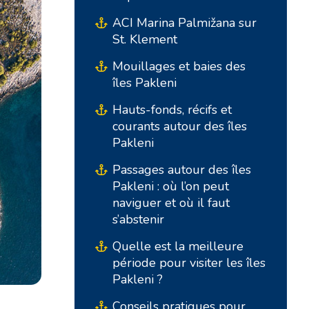
ACI Marina Palmižana sur
St. Klement
Mouillages et baies des
îles Pakleni
Hauts-fonds, récifs et
courants autour des îles
Pakleni
Bases du Sud
Bases Centrales
Passages autour des îles
Pakleni : où l’on peut
Marina Kremik, Primošten
Marina Šangulin, Biograd
naviguer et où il faut
Marina Frapa, Rogoznica
ACI Marina Vodice
s’abstenir
Yachtclub Seget - Marina
D-Marin Dalmacija,
Quelle est la meilleure
Baotic
Sukošan
période pour visiter les îles
Pakleni ?
Marina Trogir - ACI
Bases Nord
Conseils pratiques pour
Marina Trogir - SCT