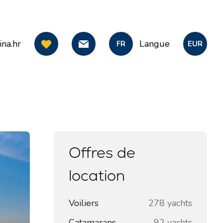
na.hr
Langue
FR
EUR
Offres de
location
Voiliers
278 yachts
Catamarans
92 yachts