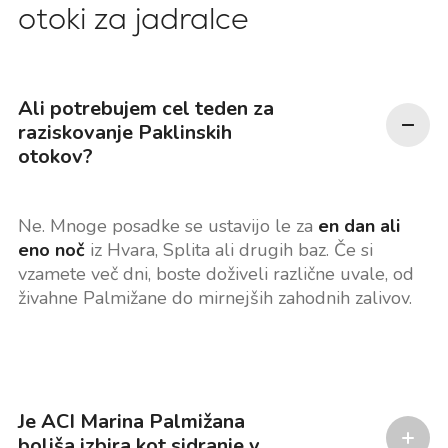
otoki za jadralce
Ali potrebujem cel teden za
raziskovanje Paklinskih
otokov?
Ne. Mnoge posadke se ustavijo le za
en dan ali
eno noč
iz Hvara, Splita ali drugih baz. Če si
vzamete več dni, boste doživeli različne uvale, od
živahne Palmižane do mirnejših zahodnih zalivov.
Je ACI Marina Palmižana
boljša izbira kot sidranje v