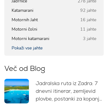
Jadrnice
278 jahte
Katamarani
92 jahte
Motornih Jaht
16 jahte
Motorni čolni
11 jahte
Motorni katamarani
3 jahte
Pokaži vse jahte
Več od Blog
Jadralska ruta iz Zadra: 7
dnevni itinerar, zemljevid
plovbe, postanki za kopanje
in nasveti za privez