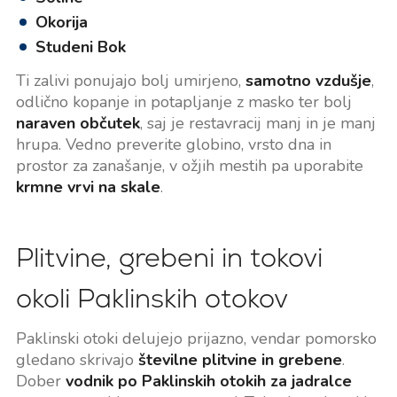
Okorija
Studeni Bok
Ti zalivi ponujajo bolj umirjeno,
samotno vzdušje
,
odlično kopanje in potapljanje z masko ter bolj
naraven občutek
, saj je restavracij manj in je manj
hrupa. Vedno preverite globino, vrsto dna in
prostor za zanašanje, v ožjih mestih pa uporabite
krmne vrvi na skale
.
Plitvine, grebeni in tokovi
okoli Paklinskih otokov
Paklinski otoki delujejo prijazno, vendar pomorsko
gledano skrivajo
številne plitvine in grebene
.
Dober
vodnik po Paklinskih otokih za jadralce