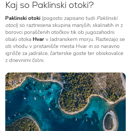
Kaj so Paklinski otoki?
Paklinski otoki
(pogosto zapisano tudi
Paklinski
otoci
) so raztresena skupina manjših, skalnatih in z
borovci poraščenih otočkov tik ob jugozahodni
obali otoka
Hvar
v Jadranskem morju. Raztezajo se
ob vhodu v pristanišče mesta Hvar in so naravno
igrišče za jadralce, čarterske goste ter obiskovalce
z dnevnimi čolni.