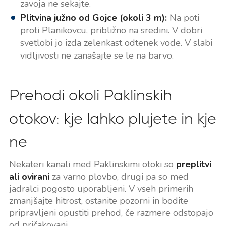
zavoja ne sekajte.
Plitvina južno od Gojce (okoli 3 m):
Na poti
proti Planikovcu, približno na sredini. V dobri
svetlobi jo izda zelenkast odtenek vode. V slabi
vidljivosti ne zanašajte se le na barvo.
Prehodi okoli Paklinskih
otokov: kje lahko plujete in kje
ne
Nekateri kanali med Paklinskimi otoki so
preplitvi
ali ovirani
za varno plovbo, drugi pa so med
jadralci pogosto uporabljeni. V vseh primerih
zmanjšajte hitrost, ostanite pozorni in bodite
pripravljeni opustiti prehod, če razmere odstopajo
od pričakovanj.