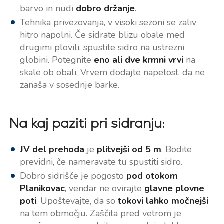
barvo in nudi
dobro držanje
.
Tehnika privezovanja, v visoki sezoni se zaliv
hitro napolni. Če sidrate blizu obale med
drugimi plovili, spustite sidro na ustrezni
globini. Potegnite
eno ali dve krmni vrvi
na
skale ob obali. Vrvem dodajte napetost, da ne
zanaša v sosednje barke.
Na kaj paziti pri sidranju:
JV del prehoda
je
plitvejši od 5 m
. Bodite
previdni, če nameravate tu spustiti sidro.
Dobro sidrišče je pogosto
pod otokom
Planikovac
, vendar ne ovirajte
glavne plovne
poti
. Upoštevajte, da so
tokovi lahko močnejši
na tem območju. Zaščita pred vetrom je