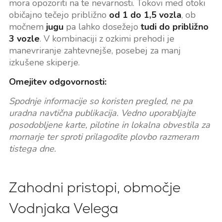
mora opozoriti na te nevarnosti. Tokovi med otoki
običajno tečejo približno
od 1 do 1,5 vozla
, ob
močnem
jugu
pa lahko dosežejo
tudi do približno
3 vozle
. V kombinaciji z ozkimi prehodi je
manevriranje zahtevnejše, posebej za manj
izkušene skiperje.
Omejitev odgovornosti:
Spodnje informacije so koristen pregled, ne pa
uradna navtična publikacija. Vedno uporabljajte
posodobljene karte, pilotine in lokalna obvestila za
mornarje ter sproti prilagodite plovbo razmeram
tistega dne.
Zahodni pristopi, območje
Vodnjaka Velega