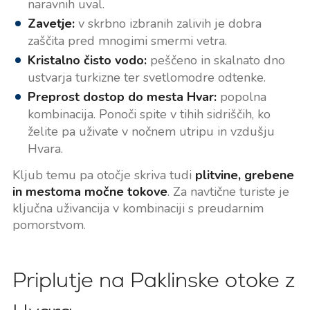
naravnih uval.
Zavetje:
v skrbno izbranih zalivih je dobra
zaščita pred mnogimi smermi vetra.
Kristalno čisto vodo:
peščeno in skalnato dno
ustvarja turkizne ter svetlomodre odtenke.
Preprost dostop do mesta Hvar:
popolna
kombinacija. Ponoči spite v tihih sidriščih, ko
želite pa uživate v nočnem utripu in vzdušju
Hvara.
Kljub temu pa otočje skriva tudi
plitvine, grebene
in mestoma močne tokove
. Za navtične turiste je
ključna uživancija v kombinaciji s preudarnim
pomorstvom.
Priplutje na Paklinske otoke z