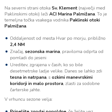
Na severni strani otoka
Sv. Klement
(največji med
Paklinskimi otoki) leži
ACI Marina Palmižana
. To je
temeljna točka vsakega vodnika
Paklinski otoki
Palmižana
.
Oddaljenost od mesta Hvar po morju, približno
2,4 NM
Značaj,
sezonska marina
, praviloma odprta od
pomladi do jeseni
Ureditev, zgrajena v časih, ko so bile
desetmetrske ladje velike. Danes se lahko zdi
tesna in natrpana
, s
ozkimi manevrskimi
koridorji in malo prostora
, zlasti za sodobne
čarterske jahte.
V vrhuncu sezone velja:
Pripeljite zgodaj popoldne
, če želite vez.