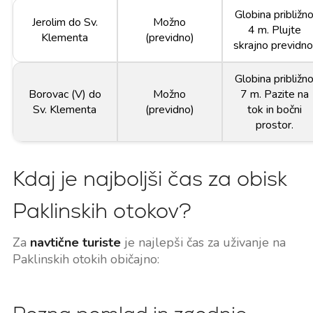
Globina približn
Jerolim do Sv.
Možno
4 m. Plujte
Klementa
(previdno)
skrajno previdno
Globina približn
Borovac (V) do
Možno
7 m. Pazite na
Sv. Klementa
(previdno)
tok in bočni
prostor.
Kdaj je najboljši čas za obisk
Paklinskih otokov?
Za
navtične turiste
je najlepši čas za uživanje na
Paklinskih otokih običajno: