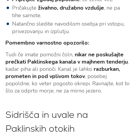
Pričakujte
živahno, družabno vzdušje
, ne pa
tihe samote.
Natančno sledite navodilom osebja pri vstopu,
privezovanju in izplutju.
Pomembno varnostno opozorilo:
Tudi če imate pomožni čoln,
nikar ne poskušajte
prečkati Paklinskega kanala v majhnem tenderju
,
kadar piha ali ponoči. Kanal je lahko
razburkan,
prometen in pod vplivom tokov
, posebej
popoldne, ko veter pogosto okrepi. Ravnajte, kot bi
šlo za odprto morje, ne za mirno jezero.
Sidrišča in uvale na
Paklinskih otokih