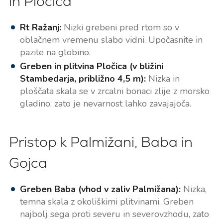
in Pločica
Rt Ražanj:
Nizki grebeni pred rtom so v
oblačnem vremenu slabo vidni. Upočasnite in
pazite na globino.
Greben in plitvina Pločica (v bližini
Stambedarja, približno 4,5 m):
Nizka in
ploščata skala se v zrcalni bonaci zlije z morsko
gladino, zato je nevarnost lahko zavajajoča.
Pristop k Palmižani, Baba in
Gojca
Greben Baba (vhod v zaliv Palmižana):
Nizka,
temna skala z okoliškimi plitvinami. Greben
najbolj sega proti severu in severovzhodu, zato