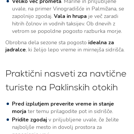
Veliko več prometa
. Marine in priljubljene
uvale, na primer Vinogradišće in Palmižana, se
zapolnijo zgodaj.
Vala in hrupa
je več zaradi
hitrih čolnov in vodnih taksijev. Ob dnevih z
vetrom se popoldne pogosto razburka morje.
Obrobna dela sezone sta pogosto
idealna za
jadralce
, ki želijo lepo vreme in mirnejša sidrišča.
Praktični nasveti za navtične
turiste na Paklinskih otokih
Pred izplutjem preverite vreme in stanje
morja
ter temu prilagodite pot in sidrišče.
Pridite zgodaj
v priljubljene uvale, če želite
najboljše mesto in dovolj prostora za