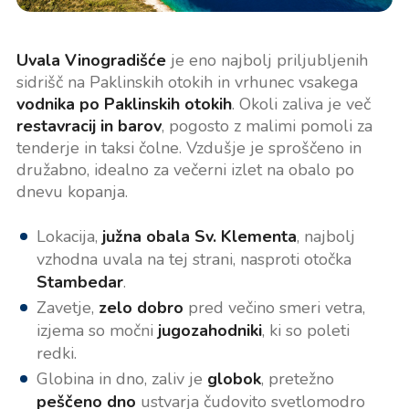
Uvala Vinogradišće
je eno najbolj priljubljenih
sidrišč na Paklinskih otokih in vrhunec vsakega
vodnika po Paklinskih otokih
. Okoli zaliva je več
restavracij in barov
, pogosto z malimi pomoli za
tenderje in taksi čolne. Vzdušje je sproščeno in
družabno, idealno za večerni izlet na obalo po
dnevu kopanja.
Lokacija,
južna obala Sv. Klementa
, najbolj
vzhodna uvala na tej strani, nasproti otočka
Stambedar
.
Zavetje,
zelo dobro
pred večino smeri vetra,
izjema so močni
jugozahodniki
, ki so poleti
redki.
Globina in dno, zaliv je
globok
, pretežno
peščeno dno
ustvarja čudovito svetlomodro