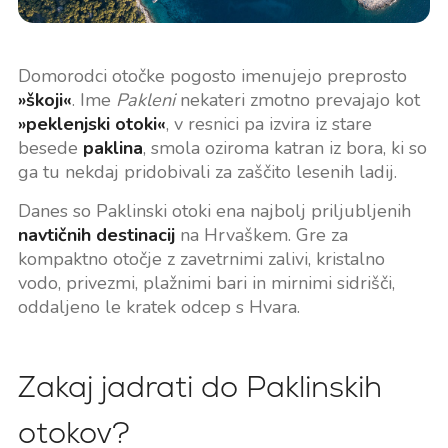
Domorodci otočke pogosto imenujejo preprosto
»škoji«
. Ime
Pakleni
nekateri zmotno prevajajo kot
»peklenjski otoki«
, v resnici pa izvira iz stare
besede
paklina
, smola oziroma katran iz bora, ki so
ga tu nekdaj pridobivali za zaščito lesenih ladij.
Danes so Paklinski otoki ena najbolj priljubljenih
navtičnih destinacij
na Hrvaškem. Gre za
kompaktno otočje z zavetrnimi zalivi, kristalno
vodo, privezmi, plažnimi bari in mirnimi sidrišči,
oddaljeno le kratek odcep s Hvara.
Zakaj jadrati do Paklinskih
otokov?