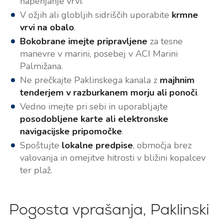
napenjanje vrvi.
V ožjih ali globljih sidriščih uporabite
krmne
vrvi na obalo
.
Bokobrane imejte pripravljene
za tesne
manevre v marini, posebej v ACI Marini
Palmižana.
Ne prečkajte Paklinskega kanala z
majhnim
tenderjem v razburkanem morju ali ponoči
.
Vedno imejte pri sebi in uporabljajte
posodobljene karte ali elektronske
navigacijske pripomočke
.
Spoštujte
lokalne predpise
, območja brez
valovanja in omejitve hitrosti v bližini kopalcev
ter plaž.
Pogosta vprašanja, Paklinski