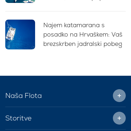
za začetnike (2026)
Najem katamarana s
posadko na Hrvaškem: Vaš
brezskrben jadralski pobeg
Naša Flota
Storitve