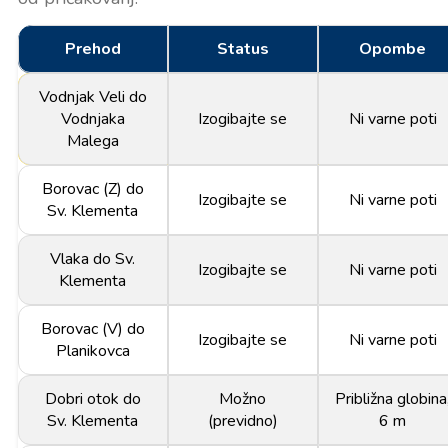
Prehod
Status
Opombe
Vodnjak Veli do
Vodnjaka
Izogibajte se
Ni varne poti
Malega
Borovac (Z) do
Izogibajte se
Ni varne poti
Sv. Klementa
Vlaka do Sv.
Izogibajte se
Ni varne poti
Klementa
Borovac (V) do
Izogibajte se
Ni varne poti
Planikovca
Dobri otok do
Možno
Približna globina
Sv. Klementa
(previdno)
6 m