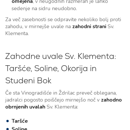
omejena
, v neugodnih razmerah je lahko
sedenje na sidru neudobno.
Za več zasebnosti se odpravite nekoliko bolj proti
zahodu, v mirnejše uvale na
zahodni strani
Sv.
Klementa.
Zahodne uvale Sv. Klementa:
Taršće, Soline, Okorija in
Studeni Bok
Če sta Vinogradišće in Ždrilac preveč oblegana,
jadralci pogosto poiščejo mirnejšo noč v
zahodno
obrnjenih uvalah
Sv. Klementa:
Taršće
Soline