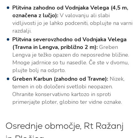
Plitvina zahodno od Vodnjaka Velega (4,5 m,
označena z lučjo):
V valovanju ali slabi
vidljivosti jo je lahko podceniti, obplujte na varni
razdalji.
Plitvina severovzhodno od Vodnjaka Velega
(Travna in Lengva, približno 2 m):
Greben
Lengva je težko opazen do neposredne bližine.
Mnoge jadrnice so tu nasedle. Če ste v dvomu,
plujte bolj na odprto.
Greben Karbun (zahodno od Travne):
Nizek,
temen in ob določeni svetlobi neopazen.
Ohranite konservativno kartozo in sproti
primerjajte ploter, globino ter vidne oznake.
Osrednje območje, Rt Ražanj