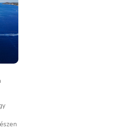
n
gy
gészen