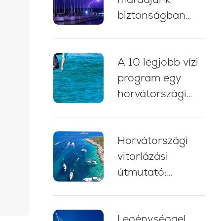
biztonságban
zivatarban
vitorlázás közben
A 10 legjobb vízi
Horvátországban:
program egy
5 alapvető bevált
horvátországi
gyakorlat
yacht charter
nyaraláshoz
Horvátországi
vitorlázási
útmutató:
szakértői tippek,
útvonalak és
Legénységgel
tanácsok