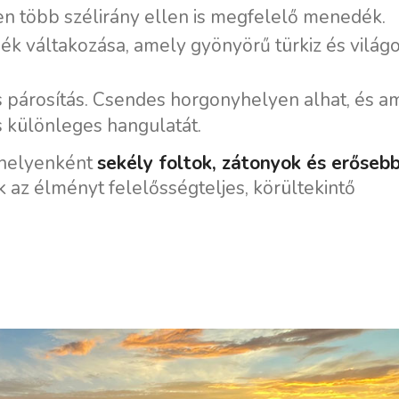
n több szélirány ellen is megfelelő menedék.
ék váltakozása, amely gyönyörű türkiz és világ
 párosítás. Csendes horgonyhelyen alhat, és a
és különleges hangulatát.
 helyenként
sekély foltok, zátonyok és erőseb
ak az élményt felelősségteljes, körültekintő