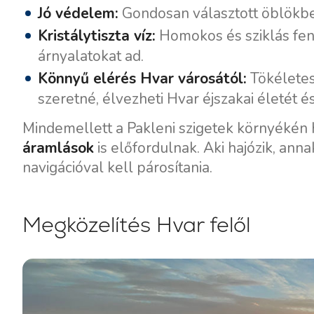
Jó védelem:
Gondosan választott öblökbe
Kristálytiszta víz:
Homokos és sziklás fen
árnyalatokat ad.
Könnyű elérés Hvar városától:
Tökéletes
szeretné, élvezheti Hvar éjszakai életét 
Mindemellett a Pakleni szigetek környékén
áramlások
is előfordulnak. Aki hajózik, ann
navigációval kell párosítania.
Megközelítés Hvar felől