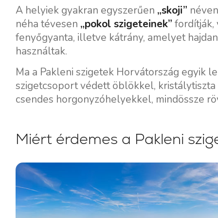
Motoros jachtok
A helyiek gyakran egyszerűen
„skoji”
néven 
néha tévesen
„pokol szigeteinek”
fordítják,
fenyőgyanta, illetve kátrány, amelyet hajdan 
használtak.
Ma a Pakleni szigetek Horvátország egyik 
szigetcsoport védett öblökkel, kristálytiszt
csendes horgonyzóhelyekkel, mindössze rövi
Miért érdemes a Pakleni szige