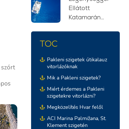
Ellátott
kezdőknek
Katamarán
(2026)
Bérlés
Horvátországban:
TOC
Stresszmentes
Vitorlás Kaland
Pakleni szigetek útikalauz
vitorlázóknak
 szórt
Mik a Pakleni szigetek?
apos
Miért érdemes a Pakleni
szigetekre vitorlázni?
Megközelítés Hvar felől
ACI Marina Palmižana, St.
Klement szigetén