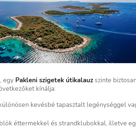
z, egy
Pakleni szigetek útikalauz
szinte biztosa
következőket kínálja:
 különösen kevésbé tapasztalt legénységgel va
lök éttermekkel és strandklubokkal, illetve e