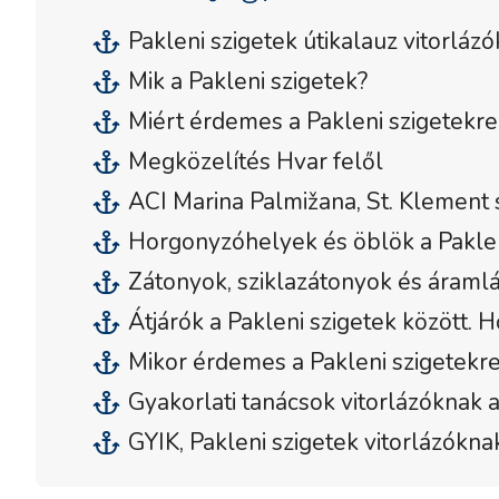
Pakleni szigetek útikalauz vitorláz
Mik a Pakleni szigetek?
Miért érdemes a Pakleni szigetekre 
Megközelítés Hvar felől
ACI Marina Palmižana, St. Klement 
Horgonyzóhelyek és öblök a Paklen
Zátonyok, sziklazátonyok és áramlá
Átjárók a Pakleni szigetek között. 
Mikor érdemes a Pakleni szigetekre
Gyakorlati tanácsok vitorlázóknak 
GYIK, Pakleni szigetek vitorlázókna