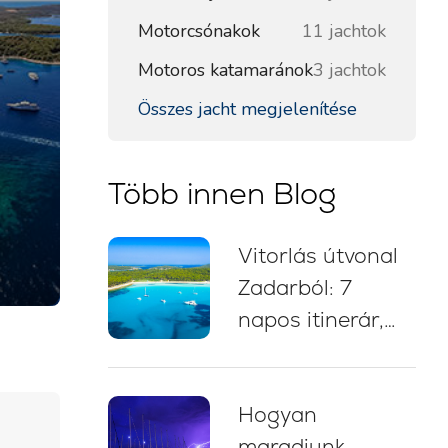
Motorcsónakok
11 jachtok
Motoros katamaránok
3 jachtok
Összes jacht megjelenítése
Több innen Blog
Vitorlás útvonal
Zadarból: 7
napos itinerár,
vitorlástérkép,
fürdőmegállók és
Hogyan
kikötési tanácsok
maradjunk