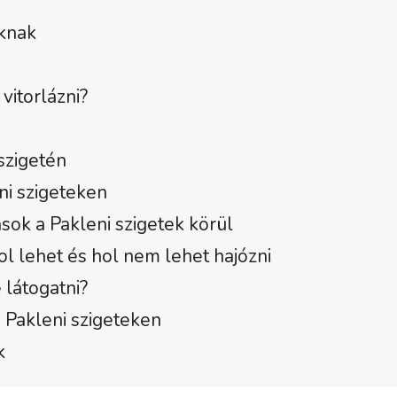
óknak
vitorlázni?
szigetén
i szigeteken
sok a Pakleni szigetek körül
Hol lehet és hol nem lehet hajózni
 látogatni?
a Pakleni szigeteken
k