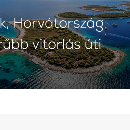
ek, Horvátország
űbb vitorlás úti