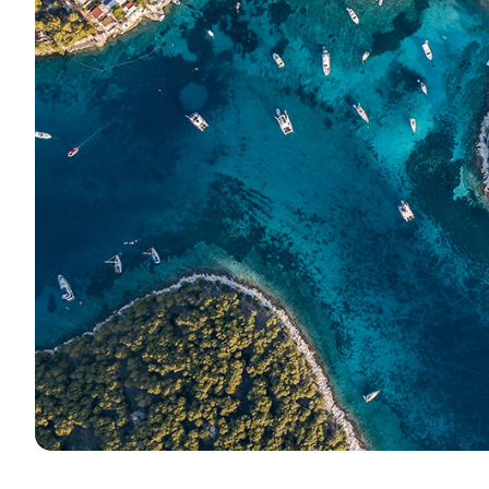
Kapcsolat
Flottánk
Hírek / Blog
Vitorlás Hajók
Rólunk
Motorcsónakok
Partnerek
Katamaránok
GYIK
Motoros katamaránok