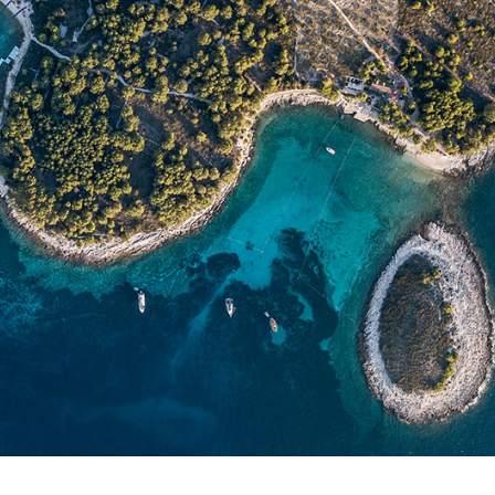
Szolgáltatások
Úti célok
Bareboat Jachtbérlés
Zadar vitorlázási régió
Biograd na Moru
Kapitányos Jachtbérlés
Šibenik Vitorlázási Régió
Luxus Legénységgel
Vodice
Ellátott Jachtbérlés
Rogoznica