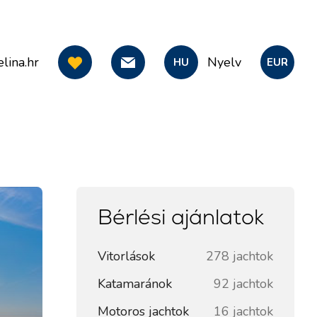
lina.hr
Nyelv
HU
EUR
Bérlési ajánlatok
Vitorlások
278 jachtok
Katamaránok
92 jachtok
Motoros jachtok
16 jachtok