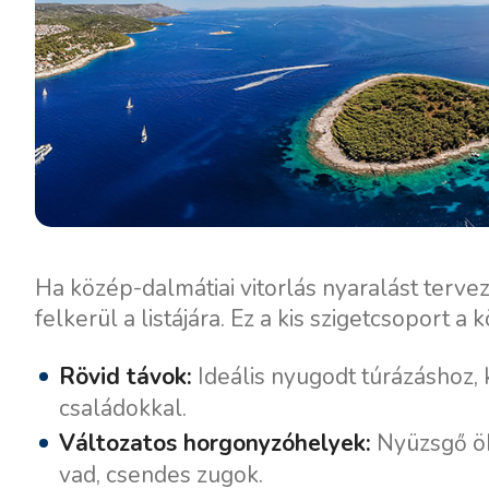
Ha közép-dalmátiai vitorlás nyaralást terve
felkerül a listájára. Ez a kis szigetcsoport a 
Rövid távok:
Ideális nyugodt túrázáshoz,
családokkal.
Változatos horgonyzóhelyek:
Nyüzsgő öb
vad, csendes zugok.