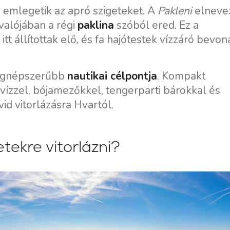
Flottilla Jachtbérlés
Split vitorlázási régió
emlegetik az apró szigeteket. A
Pakleni
elneve
Valovie - Távoli Vitorlázási
Trogir
 valójában a régi
paklina
szóból ered. Ez a
Asszisztens
itt állítottak elő, és fa hajótestek vízzáró bevo
Dubrovnik Vitorlázási
Bali katamarán bérlés
Régió
Isztria Vitorlázási Régió
legnépszerűbb
nautikai célpontja
. Kompakt
a vízzel, bójamezőkkel, tengerparti bárokkal és
Kvarner Vitorlázási Régió
d vitorlázásra Hvartól.
tekre vitorlázni?