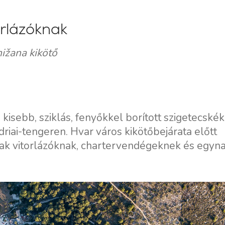
orlázóknak
ižana kikötő
) kisebb, sziklás, fenyőkkel borított szigetecskék
driai-tengeren. Hvar város kikötőbejárata előtt
nak vitorlázóknak, chartervendégeknek és egyn