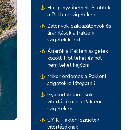
Horgonyzóhelyek és öblök
a Pakleni szigeteken
Zátonyok, sziklazátonyok és
áramlások a Pakleni
szigetek körül
Átjárók a Pakleni szigetek
között. Hol lehet és hol
nem lehet hajózni
Déli Bázisok
Központi Bázisok
Mikor érdemes a Pakleni
szigetekre látogatni?
Marina Kremik, Primošten
Marina Šangulin, Biograd
Gyakorlati tanácsok
vitorlázóknak a Pakleni
Yachtklub Seget - Marina
ACI Marina Vodice
szigeteken
Baotic
D-Marin Dalmacija,
GYIK, Pakleni szigetek
Marina Trogir - ACI
Sukošan
vitorlázóknak