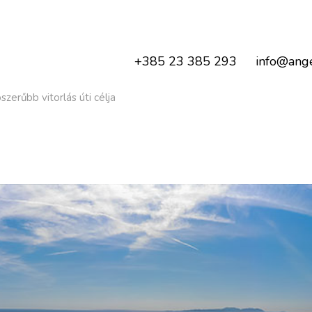
+385 23 385 293
info@ange
zerűbb vitorlás úti célja