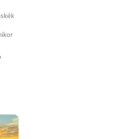
oskék
mikor
b