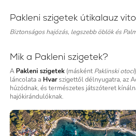
Pakleni szigetek útikalauz vit
Biztonságos hajózás, legszebb öblök és Palm
Mik a Pakleni szigetek?
A
Pakleni szigetek
(másként
Paklinski otoci
láncolata a
Hvar
szigettől délnyugatra, az A
húzódnak, és természetes játszóteret kínál
hajókirándulóknak.