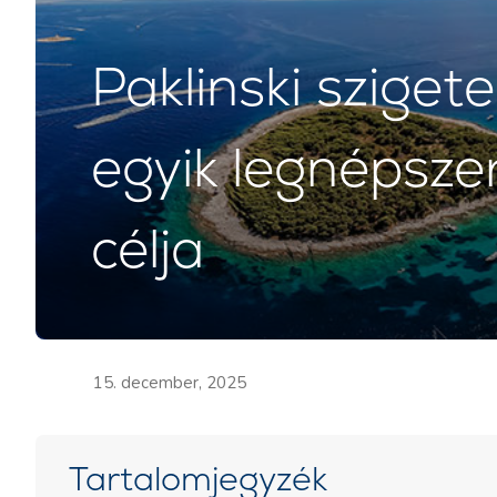
Paklinski sziget
egyik legnépszer
célja
15. december, 2025
Tartalomjegyzék