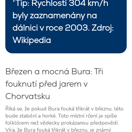
*
Tip: Rychlosti 304 km/h
byly zaznamenány na
dálnici v roce 2003. Zdroj:
Wikipedia
Březen a mocná Bura: Tři
fouknutí před jarem v
Chorvatsku
Říká se, že pokud Bura fouká třikrát v březnu, léto
bude stabilní a horké. Toto místní rčení je spíše
folklórem než vědecky prokázanou předpovědí.
Víra, že Bura fouká třikrát v březnu, je známý