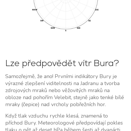
Lze předpovědět vítr Bura?
Samozřejmě, že ano! Prvními indikátory Bury je
výrazné zlepšení viditelnosti na Jadranu a tvorba
zdrojových mraků nebo věžovitých mraků na
obloze nad pohořím Velebit, stejně jako tenké bílé
mraky (čepice) nad vrcholy pobřežních hor.
Když tlak vzduchu rychle klesá, znamená to
příchod Bury. Meteorologové předpovídají pokles
tlaku o pět až deset hPa během šesti až dvanácti