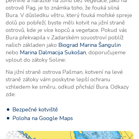
pevnině a narazíte na zónu bez vegetace, jako na
ostrově Pag, je to známka toho, že fouká silná
Bura. V důsledku větru, který fouká mořské spreje
dolů po pobřeží, byste měli kotvit na jižní straně
ostrovů, kde je více kopců a vegetace. Pokud vás
Bura překvapila v Zadarském souostroví poblíž
našich základen jako
Biograd Marina Šangulin
nebo
Marina Dalmacija Sukošan
, doporučujeme
vplout do zátoky Soline:
Na jižní straně ostrova Pašman, kotvení na levé
straně zátoky vám poskytne lepší ochranu
vzhledem ke směru, odkud přichází Bura. Odkazy
zde:
Bezpečné kotviště
Poloha na Google Maps