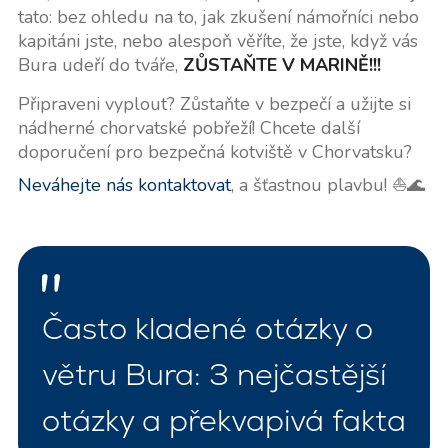
tato: bez ohledu na to, jak zkušení námořníci nebo
kapitáni jste, nebo alespoň věříte, že jste, když vás
Bura udeří do tváře,
ZŮSTAŇTE V MARINĚ!!!
Připraveni vyplout? Zůstaňte v bezpečí a užijte si
nádherné chorvatské pobřeží! Chcete další
doporučení pro bezpečná kotviště v Chorvatsku?
Neváhejte nás kontaktovat
, a šťastnou plavbu! ⛵🌊
Často kladené otázky o
větru Bura: 3 nejčastější
otázky a překvapivá fakta