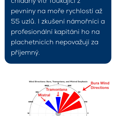
chladný vítr foukající z
pevniny na moře rychlostí až
55 uzlů. I zkušení námořníci a
profesionální kapitáni ho na
plachetnicích nepovažují za
příjemný.