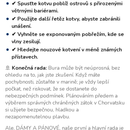
✔ Spusťte kotvu poblíž ostrovů s přirozenými
větrnými bariérami.
✔ Použijte další řetěz kotvy, abyste zabránili
unášení.
✔ Vyhněte se exponovaným pobřežím, kde se
vlny zesilují.
✔ Hledejte nouzové kotvení v méně známých
přístavech.
🚢
Konečná rada:
Bura může být neúprosná, bez
ohledu na to, jak jste zkušení. Když máte
pochybnosti, zůstaňte v marině; je vždy lepší
počkat, než riskovat, že se dostanete do
nebezpečných podmínek. Plánováním předem a
výběrem správných chráněných zátok v Chorvatsku
si užijete bezpečnou, hladkou a
nezapomenutelnou plavbu.
Ale, DÁMY A PÁNOVÉ, naše první a hlavní rada je