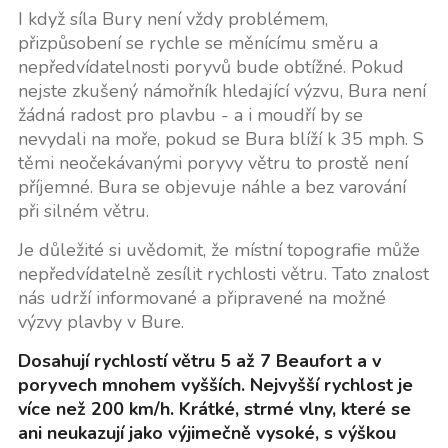
I když síla Bury není vždy problémem,
přizpůsobení se rychle se měnícímu směru a
nepředvídatelnosti poryvů bude obtížné. Pokud
nejste zkušený námořník hledající výzvu, Bura není
žádná radost pro plavbu - a i moudří by se
nevydali na moře, pokud se Bura blíží k 35 mph. S
těmi neočekávanými poryvy větru to prostě není
příjemné. Bura se objevuje náhle a bez varování
při silném větru.
Je důležité si uvědomit, že místní topografie může
nepředvídatelně zesílit rychlosti větru. Tato znalost
nás udrží informované a připravené na možné
výzvy plavby v Bure.
Dosahují rychlostí větru 5 až 7 Beaufort a v
poryvech mnohem vyšších. Nejvyšší rychlost je
více než 200 km/h. Krátké, strmé vlny, které se
ani neukazují jako výjimečně vysoké, s výškou