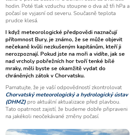
hodin. Poté tlak vzduchu stoupne o dva až tři hPa a
počasí se vyjasní od severu. Současně teplota
prudce klesá.
I když meteorologické předpovědi naznačují
přítomnost Bury, je známo, že se může objevit
nečekaně kvůli nezkušeným kapitánům, kteří ji
nerozpoznají. Pokud jste na moři a vidíte, jak se
nad vrcholy pobřežních hor tvoří tenké bílé
mraky, měli byste se okamžitě vydat do
chráněných zátok v Chorvatsku.
Pamatujte, že je vaší odpovědností zkontrolovat
Chorvatský meteorologický a hydrologický ústav
(DHMZ)
pro aktuální aktualizace před plavbou.
Tato opatrnost zajistí, že budeme dobře připraveni
na jakékoli neočekávané změny počasí.