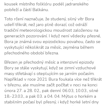
kousek místního folklóru podél jadranského
pobřeží a částí Balkánu.
Toto rčení naznačuje, že studený, silný vítr Bora
udeří třikrát, než jaro plně dorazí, což odráží
tradiční meteorologickou moudrost založenou na
generacích pozorování. I když není vědecky přesné,
Bora je známá svou epizodickou povahou, často se
vyskytující několikrát za měsíc, zejména během
přechodného období března.
Březen je přechodný měsíc a intenzivní epizody
Bory se stále vyskytují, když se zimní vzduchové
masy střetávají s oteplujícím se jarním počasím.
Například v roce 2021 Bura foukala více než třikrát
v březnu, ale musíme začít počítat v noci na konci
února 27. a 28. 02., pak denní: 06.03, 10.03., silné
18.-23.03., a pak 03. a 04. 04. Mýtus o horkém a
stabilním počasí byl přesný, i když horké letní dny