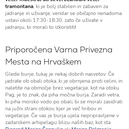
tramontana
, ki je bolj stabilen in zabaven za
jadranje in uživanje, vendar se običajno nenadoma
ustavi okoli 17:30-18:30, zato če uživate v
jadranju, bi morali to izkoristiti!
Priporočena Varna Privezna
Mesta na Hrvaškem
Glede burje, tukaj je nekaj dobrih nasvetov: Če
jadrate ob obali otoka, ki je obrnjena proti celini, in
naletite na območje brez vegetacije, kot na otoku
Pag, je to znak, da piha močna burja. Zaradi vetra,
ki piha morsko vodo po obali, bi se morali zasidrati
na južni strani otokov, kjer je več hribov in
vegetacije. Če vas je burja ujela nepripravljene v
zadarskem arhipelagu blizu naših baz, kot sta