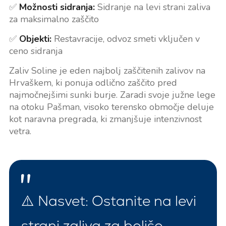
✅
Možnosti sidranja:
Sidranje na levi strani zaliva
za maksimalno zaščito
✅
Objekti:
Restavracije, odvoz smeti vključen v
ceno sidranja
Zaliv Soline je eden najbolj zaščitenih zalivov na
Hrvaškem, ki ponuja odlično zaščito pred
najmočnejšimi sunki burje. Zaradi svoje južne lege
na otoku Pašman, visoko terensko območje deluje
kot naravna pregrada, ki zmanjšuje intenzivnost
vetra.
⚠️ Nasvet: Ostanite na levi
strani zaliva za boljšo