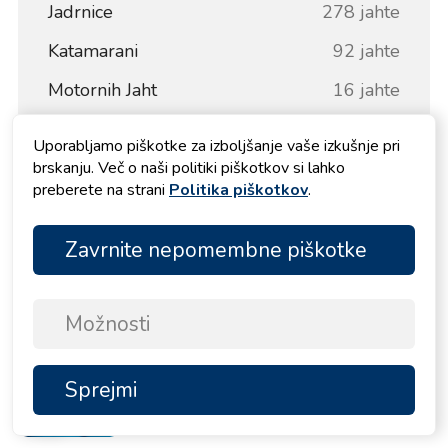
Jadrnice
278 jahte
Katamarani
92 jahte
Motornih Jaht
16 jahte
Motorni čolni
11 jahte
Uporabljamo piškotke za izboljšanje vaše izkušnje pri
Motorni katamarani
3 jahte
brskanju. Več o naši politiki piškotkov si lahko
preberete na strani
Politika piškotkov
.
Pokaži vse jahte
Zavrnite nepomembne piškotke
Več od Blog
Možnosti
Jadralska ruta iz Zadra: 7
dnevni itinerar, zemljevid
Sprejmi
NA
VRH
plovbe, postanki za kopanje