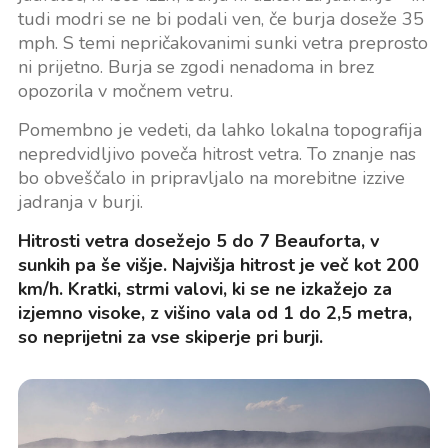
tudi modri se ne bi podali ven, če burja doseže 35
mph. S temi nepričakovanimi sunki vetra preprosto
ni prijetno. Burja se zgodi nenadoma in brez
opozorila v močnem vetru.
Pomembno je vedeti, da lahko lokalna topografija
nepredvidljivo poveča hitrost vetra. To znanje nas
bo obveščalo in pripravljalo na morebitne izzive
jadranja v burji.
Hitrosti vetra dosežejo 5 do 7 Beauforta, v
sunkih pa še višje. Najvišja hitrost je več kot 200
km/h. Kratki, strmi valovi, ki se ne izkažejo za
izjemno visoke, z višino vala od 1 do 2,5 metra,
so neprijetni za vse skiperje pri burji.