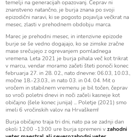
temelji na generacijah opazovanj. Čeprav ni
znanstveno natančno, je burja znana po svoji
epizodični naravi, ki se pogosto pojavlja večkrat na
mesec, zlasti v prehodnem obdobju marca.
Marec je prehodni mesec, in intenzivne epizode
burje se še vedno dogajajo, ko se zimske zračne
mase srečujejo z ogrevanjem pomladnega
vremena. Leta 2021 je burja pihala več kot trikrat
v marcu, vendar moramo začeti šteti ponoči konec
februarja 27. in 28. 02., nato dnevne: 06.03, 10.03.,
močne 18.-23.03., in nato 03. in 04. 04. Mit o
vročem in stabilnem vremenu je bil točen, čeprav
so vroči poletni dnevi in noči začeli kasneje kot
običajno (šele konec junija) ... Poletje (2021) smo
imeli 6 vročinskih valov na Hrvaškem!
Burja običajno traja tri dni, nato pa se zadnji dan
okoli 12:00 -13:00 ure burja spremeni v
zahodni
veter maestral ali severozahodni veter