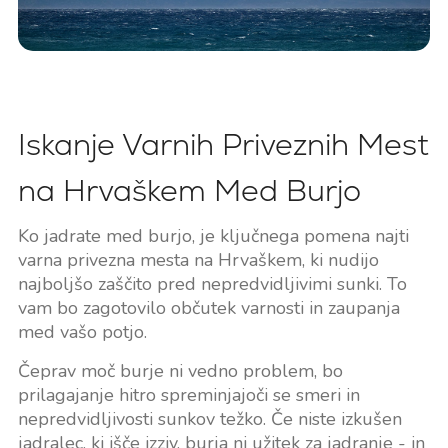
Iskanje Varnih Priveznih Mest
na Hrvaškem Med Burjo
Ko jadrate med burjo, je ključnega pomena najti
varna privezna mesta na Hrvaškem, ki nudijo
najboljšo zaščito pred nepredvidljivimi sunki. To
vam bo zagotovilo občutek varnosti in zaupanja
med vašo potjo.
Čeprav moč burje ni vedno problem, bo
prilagajanje hitro spreminjajoči se smeri in
nepredvidljivosti sunkov težko. Če niste izkušen
jadralec, ki išče izziv, burja ni užitek za jadranje - in