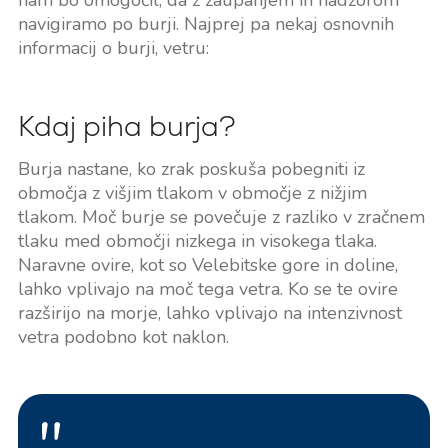
nam bo omogočil, da z zaupanjem in nadzorom
navigiramo po burji. Najprej pa nekaj osnovnih
informacij o burji, vetru:
Kdaj piha burja?
Burja nastane, ko zrak poskuša pobegniti iz
območja z višjim tlakom v območje z nižjim
tlakom. Moč burje se povečuje z razliko v zračnem
tlaku med območji nizkega in visokega tlaka.
Naravne ovire, kot so Velebitske gore in doline,
lahko vplivajo na moč tega vetra. Ko se te ovire
razširijo na morje, lahko vplivajo na intenzivnost
vetra podobno kot naklon.