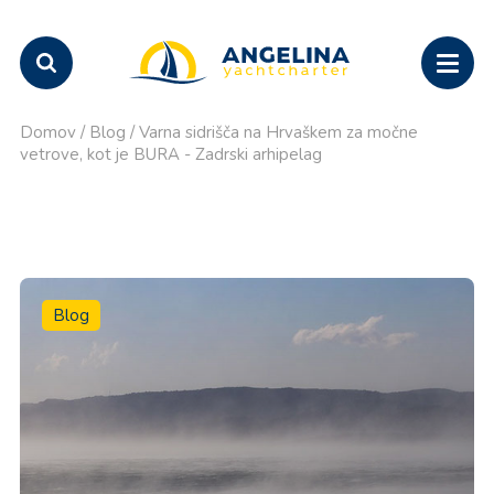
Domov
/
Blog
/
Varna sidrišča na Hrvaškem za močne
vetrove, kot je BURA - Zadrski arhipelag
Blog