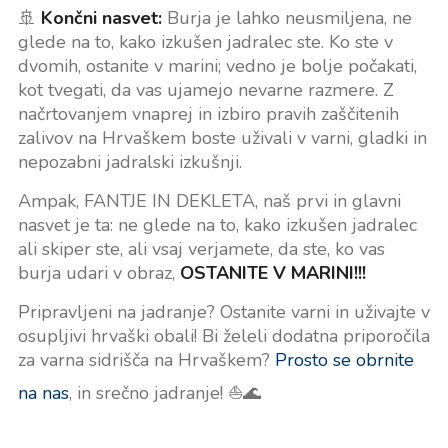
🚢
Končni nasvet:
Burja je lahko neusmiljena, ne
glede na to, kako izkušen jadralec ste. Ko ste v
dvomih, ostanite v marini; vedno je bolje počakati,
kot tvegati, da vas ujamejo nevarne razmere. Z
načrtovanjem vnaprej in izbiro pravih zaščitenih
zalivov na Hrvaškem boste uživali v varni, gladki in
nepozabni jadralski izkušnji.
Ampak, FANTJE IN DEKLETA, naš prvi in glavni
nasvet je ta: ne glede na to, kako izkušen jadralec
ali skiper ste, ali vsaj verjamete, da ste, ko vas
burja udari v obraz,
OSTANITE V MARINI!!!
Pripravljeni na jadranje? Ostanite varni in uživajte v
osupljivi hrvaški obali! Bi želeli dodatna priporočila
za varna sidrišča na Hrvaškem?
Prosto se obrnite
na nas
, in srečno jadranje! ⛵🌊