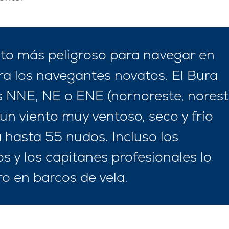
ento más peligroso para navegar en
ra los navegantes novatos. El Bura
s NNE, NE o ENE (nornoreste, nores
Servicios
Destinos
un viento muy ventoso, seco y frío
Alquiler de Yates sin
Región de Navegación de
a hasta 55 nudos. Incluso los
Tripulación
Zadar
 y los capitanes profesionales lo
Biograd na Moru
Alquiler de Yates con
o en barcos de vela.
Patrón
Región de Navegación de
Šibenik
Alquiler de Yates de Lujo
Vodice
con Tripulación
Rogoznica
Alquiler de Yates en