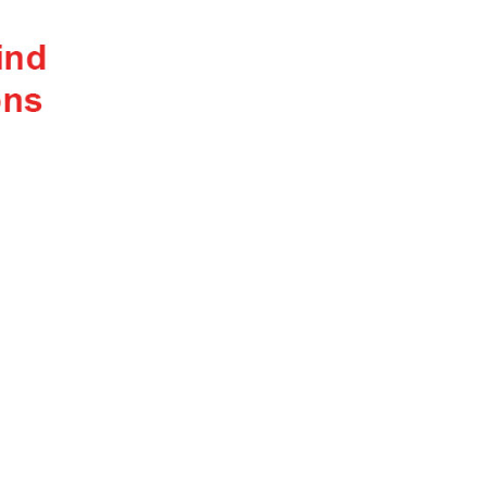
ACI Marina Split
Pula, ACI Marina Pomer
ACI Marina Dubrovnik,
Pula, Marina Polesana
Komolac
Marina Punat, Krk
Marina Lošinj, Mali Lošinj