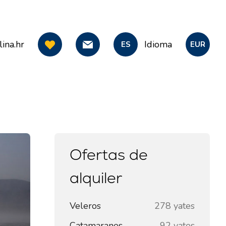
ina.hr
Idioma
ES
EUR
Ofertas de
alquiler
Veleros
278 yates
Catamaranes
92 yates