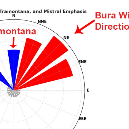
Región de Navegación de
Flotilla
Split
Valovie - Asistente de
Trogir
Navegación Remota
Región de Navegación de
Alquiler de catamaranes
Dubrovnik
Bali
Región de Navegación de
Istria
Región de Navegación de
Kvarner