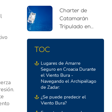
recomendaciones
Charter de
para
l
Catamarán
principiantes
Tripulado en
(2026)
Croacia: Tu
tivo
Escapada de
TOC
Navegación Sin
Estrés
Lugares de Amarre
Seguro en Croacia Durante
el Viento Bura -
Navegando el Archipiélago
uerza
de Zadar:
resión.
te
¿Se puede predecir el
iento
Viento Bura?