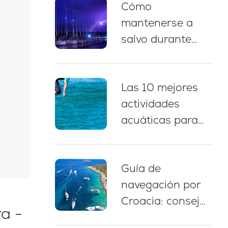
Cómo
náutico, paradas
mantenerse a
para nadar y
salvo durante
consejos de
una tormenta
amarre
eléctrica
Las 10 mejores
mientras navega
actividades
en Croacia: 5
acuáticas para
prácticas
disfrutar durante
esenciales
un chárter de
Guía de
yate en Croacia
navegación por
Croacia: consejos
a -
expertos, rutas y