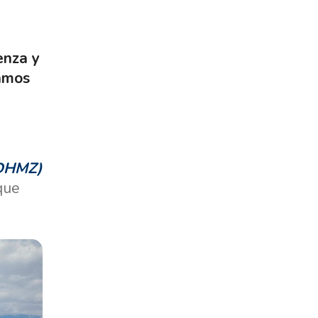
enza y
amos
(DHMZ)
que