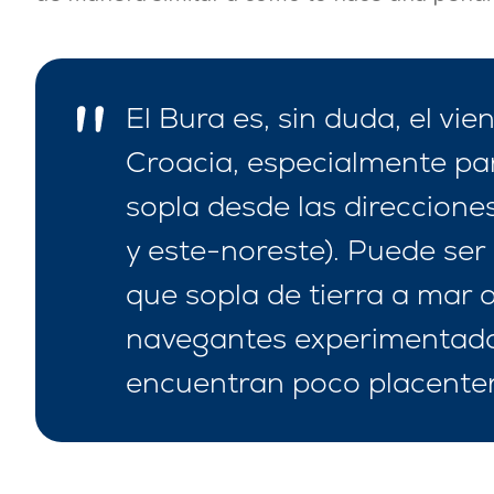
El Bura es, sin duda, el vi
Croacia, especialmente pa
sopla desde las direccione
Contacto
Nuestra Flota
y este-noreste). Puede ser 
Noticias / Blog
Barcos de Vela
que sopla de tierra a mar 
Sobre nosotros
Barcos a Motor
navegantes experimentados
Socios
Catamaranes
encuentran poco placenter
Preguntas Frecuentes
Catamaranes a Motor
Yates a motor