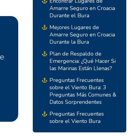
Encontrar Lugares de
Amarre Seguro en Croacia
Durante el Bura
Mejores Lugares de
Amarre Seguro en Croacia
Durante la Bura
Plan de Respaldo de
te
Emergencia: ¿Qué Hacer Si
Bases del Sur
Bases Centrales
las Marinas Están Llenas?
Marina Kremik, Primošten
Marina Šangulin, Biograd
Preguntas Frecuentes
sobre el Viento Bura: 3
Marina Frapa, Rogoznica
ACI Marina Vodice
Preguntas Más Comunes &
Club Náutico Seget -
D-Marin Dalmacija,
Datos Sorprendentes
Marina Baotic
Sukošan
Preguntas Frecuentes
Marina Trogir - ACI
sobre el Viento Bura
Bases del Norte
Marina Trogir - SCT