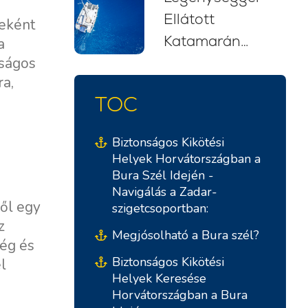
Ellátott
kezdőknek
jeként
Katamarán
(2026)
a
nságos
Bérlés
ra,
Horvátországban:
TOC
Stresszmentes
Vitorlás Kaland
Biztonságos Kikötési
Helyek Horvátországban a
Bura Szél Idején -
Navigálás a Zadar-
ől egy
szigetcsoportban:
z
Megjósolható a Bura szél?
ség és
Biztonságos Kikötési
l
Helyek Keresése
Horvátországban a Bura