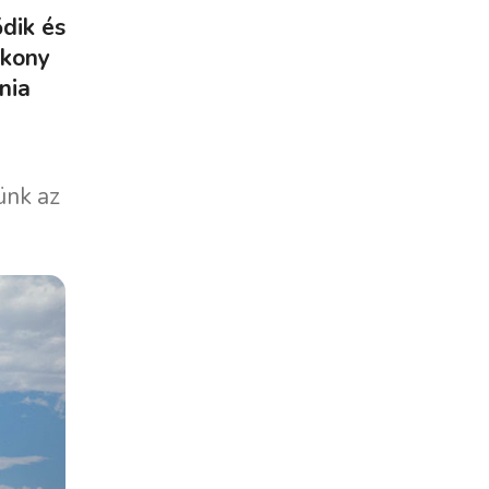
ődik és
ékony
nia
jünk az