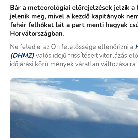
Bár a meteorológiai előrejelzések jelzik a
jelenik meg, mivel a kezdő kapitányok nem
fehér felhőket lát a part menti hegyek csú
Horvátországban.
Ne feledje, az Ön felelőssége ellenőrizni a
H
(DHMZ)
valós idejű frissítéseit vitorlázás el
időjárási körülmények váratlan változásaira.