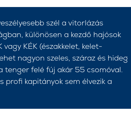
eszélyesebb szél a vitorlázás
gban, különösen a kezdő hajósok
 vagy KÉK (északkelet, kelet-
 Lehet nagyon szeles, száraz és hideg
 a tenger felé fúj akár 55 csomóval.
Szolgáltatások
Úti célok
 profi kapitányok sem élvezik a
Bareboat Jachtbérlés
Zadar vitorlázási régió
Biograd na Moru
Kapitányos Jachtbérlés
Šibenik Vitorlázási Régió
Luxus Legénységgel
Vodice
Ellátott Jachtbérlés
Rogoznica