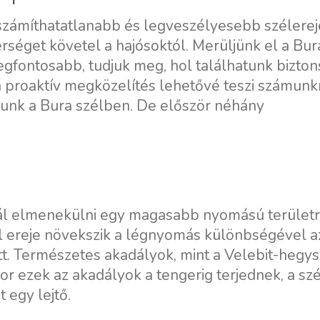
iszámíthatatlanabb és legveszélyesebb szélere
séget követel a hajósoktól. Merüljünk el a Bur
a legfontosabb, tudjuk meg, hol találhatunk bizto
 a proaktív megközelítés lehetővé teszi számunk
ljunk a Bura szélben. De először néhány
ál elmenekülni egy magasabb nyomású területr
l ereje növekszik a légnyomás különbségével a
t. Természetes akadályok, mint a Velebit-hegy
or ezek az akadályok a tengerig terjednek, a szé
 egy lejtő.