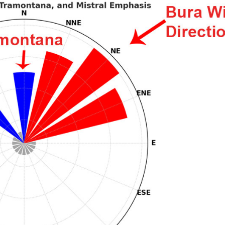
Flottilla Jachtbérlés
Split vitorlázási régió
Valovie - Távoli Vitorlázási
Trogir
Asszisztens
Dubrovnik Vitorlázási
Bali katamarán bérlés
Régió
Isztria Vitorlázási Régió
Kvarner Vitorlázási Régió