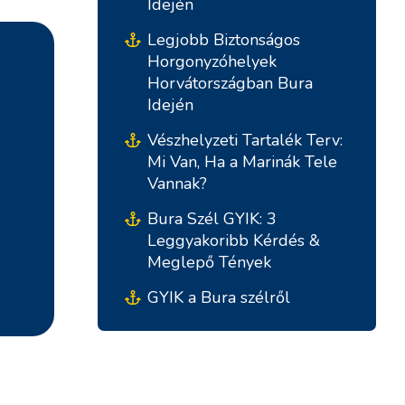
Idején
Legjobb Biztonságos
Horgonyzóhelyek
Horvátországban Bura
Idején
Vészhelyzeti Tartalék Terv:
Mi Van, Ha a Marinák Tele
Vannak?
Bura Szél GYIK: 3
Déli Bázisok
Központi Bázisok
Leggyakoribb Kérdés &
Meglepő Tények
Marina Kremik, Primošten
Marina Šangulin, Biograd
GYIK a Bura szélről
Yachtklub Seget - Marina
ACI Marina Vodice
Baotic
D-Marin Dalmacija,
Marina Trogir - ACI
Sukošan