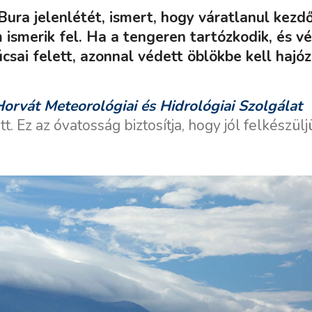
 Bura jelenlétét, ismert, hogy váratlanul kezd
 ismerik fel. Ha a tengeren tartózkodik, és v
csai felett, azonnal védett öblökbe kell hajóz
orvát Meteorológiai és Hidrológiai Szolgálat
őtt. Ez az óvatosság biztosítja, hogy jól felkészül