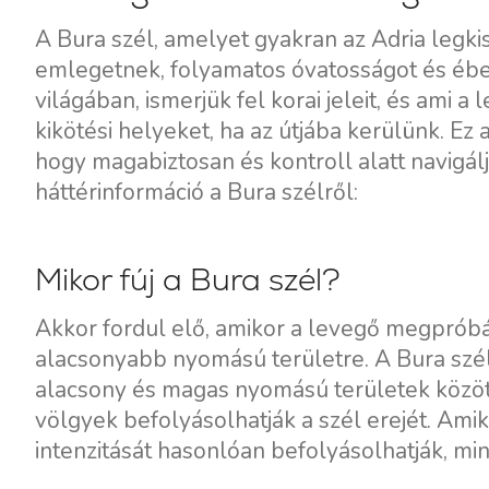
A Bura szél, amelyet gyakran az Adria legk
emlegetnek, folyamatos óvatosságot és éber
világában, ismerjük fel korai jeleit, és ami 
kikötési helyeket, ha az útjába kerülünk. Ez
hogy magabiztosan és kontroll alatt navigá
háttérinformáció a Bura szélről:
Mikor fúj a Bura szél?
Akkor fordul elő, amikor a levegő megprób
alacsonyabb nyomású területre. A Bura szé
alacsony és magas nyomású területek közöt
völgyek befolyásolhatják a szél erejét. Amik
intenzitását hasonlóan befolyásolhatják, mint