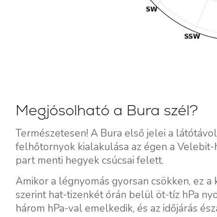
Megjósolható a Bura szél?
Természetesen! A Bura első jelei a látótávol
felhőtornyok kialakulása az égen a Velebit
part menti hegyek csúcsai felett.
Amikor a légnyomás gyorsan csökken, ez a 
szerint hat-tizenkét órán belül öt-tíz hPa 
három hPa-val emelkedik, és az időjárás észa