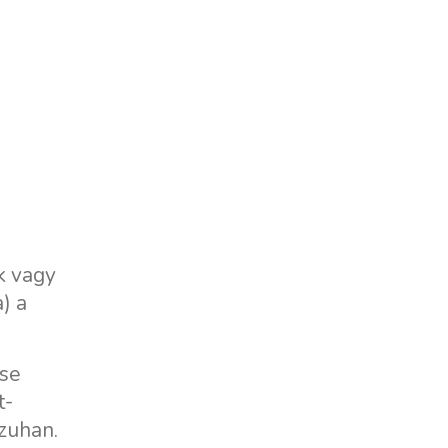
k vagy
) a
ése
t-
 zuhan.