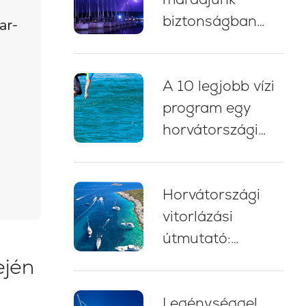
biztonságban
ar-
zivatarban
vitorlázás közben
A 10 legjobb vízi
Horvátországban:
program egy
5 alapvető bevált
horvátországi
gyakorlat
yacht charter
nyaraláshoz
Horvátországi
vitorlázási
útmutató:
szakértői tippek,
ején
útvonalak és
Legénységgel
tanácsok