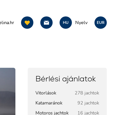
lina.hr
Nyelv
HU
EUR
Bérlési ajánlatok
Vitorlások
278 jachtok
Katamaránok
92 jachtok
Motoros jachtok
16 jachtok