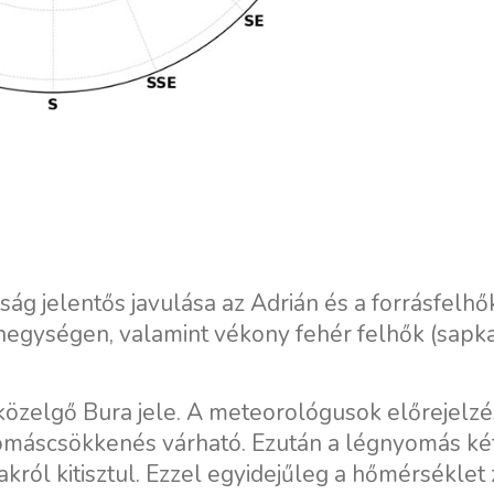
ság jelentős javulása az Adrián és a forrásfelhő
-hegységen, valamint vékony fehér felhők (sapka
közelgő Bura jele. A meteorológusok előrejelz
nyomáscsökkenés várható. Ezután a légnyomás ké
król kitisztul. Ezzel egyidejűleg a hőmérséklet