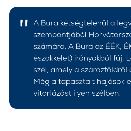
A Bura kétségtelenül a legv
szempontjából Horvátorszá
számára. A Bura az ÉÉK, ÉK
északkelet) irányokból fúj.
szél, amely a szárazföldről
Kapcsolat
Flottánk
Még a tapasztalt hajósok és
vitorlázást ilyen szélben.
Hírek / Blog
Vitorlás Hajók
Rólunk
Motorcsónakok
Partnerek
Katamaránok
GYIK
Motoros katamaránok