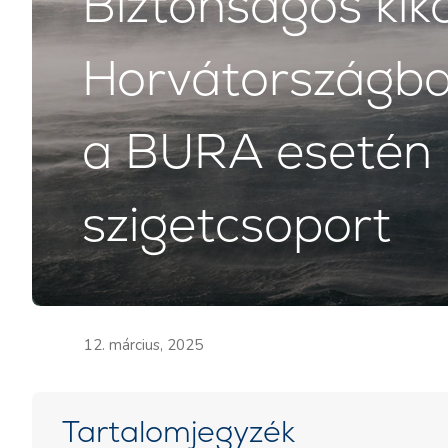
Biztonságos kik
Horvátországban
a BURA esetén 
szigetcsoport
12. március, 2025
Tartalomjegyzék