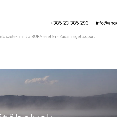
+385 23 385 293
info@ange
ős szelek, mint a BURA esetén - Zadar szigetcsoport