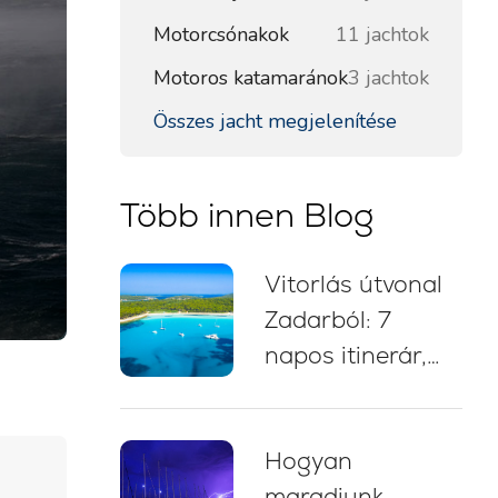
Motorcsónakok
11 jachtok
Motoros katamaránok
3 jachtok
Összes jacht megjelenítése
Több innen Blog
Vitorlás útvonal
Zadarból: 7
napos itinerár,
vitorlástérkép,
fürdőmegállók és
Hogyan
kikötési tanácsok
maradjunk