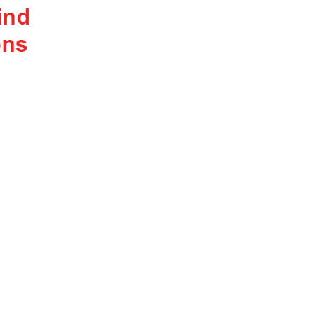
Marina Trogir - SCT
Északi Bázisok
ACI Marina Split
ACI Marina Dubrovnik,
Pula, ACI Marina Pomer
Komolac
Pula, Marina Polesana
Marina Punat, Krk
Marina Losinj, Mali Losinj