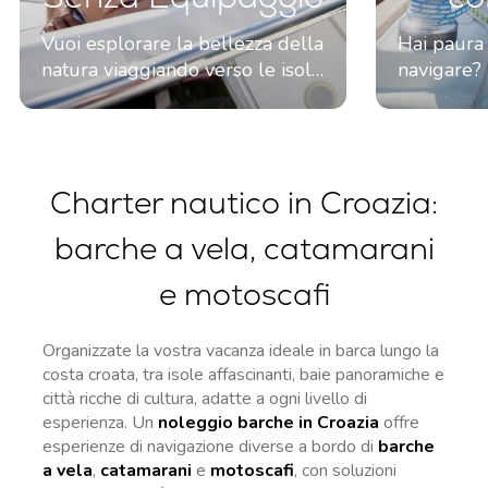
Vuoi esplorare la bellezza della
Hai paura
natura viaggiando verso le isole
navigare?
e le spiagge vicine? Puoi
preoccupar
noleggiare un Yacht a Vela
puoi nole
Senza Equipaggio per
vela con s
esplorare il luogo al tuo ritmo.
occuperà d
Charter nautico in Croazia:
barche a vela, catamarani
e motoscafi
Organizzate la vostra vacanza ideale in barca lungo la
costa croata, tra isole affascinanti, baie panoramiche e
città ricche di cultura, adatte a ogni livello di
esperienza. Un
noleggio barche in Croazia
offre
esperienze di navigazione diverse a bordo di
barche
a vela
,
catamarani
e
motoscafi
, con soluzioni