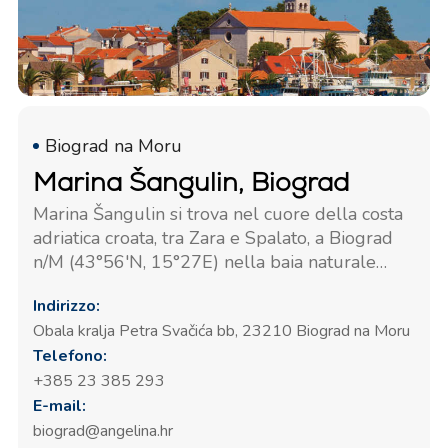
Biograd na Moru
Marina Šangulin, Biograd
Marina Šangulin si trova nel cuore della costa
adriatica croata, tra Zara e Spalato, a Biograd
n/M (43°56'N, 15°27E) nella baia naturale
della penisola della città stessa, protetta da
Indirizzo:
tutti i venti. Se vuoi sentirti come a casa, sei
Obala kralja Petra Svačića bb, 23210 Biograd na Moru
arrivato nel posto giusto!
Telefono:
+385 23 385 293
E-mail:
biograd@angelina.hr