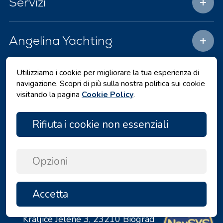
Servizi
Angelina Yachting
Utilizziamo i cookie per migliorare la tua esperienza di
Hai bisogno di aiuto?
navigazione. Scopri di più sulla nostra politica sui cookie
visitando la pagina
Cookie Policy
.
+385 23 385 293
Rifiuta i cookie non essenziali
Orario di lavoro:
Lun - Ven 08:00 - 16:00
Opzioni
info@angelina.hr
Per qualsiasi domanda
Accetta
SU
Angelina Tours d.o.o.
Kraljice Jelene 3, 23210 Biograd