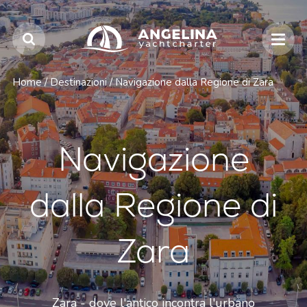
Home
/
Destinazioni
/
Navigazione dalla Regione di Zara
Navigazione
dalla Regione di
Zara
Zara - dove l'antico incontra l'urbano