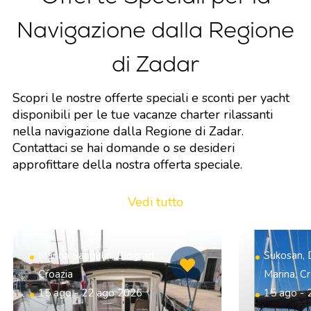
Navigazione dalla Regione
di Zadar
Scopri le nostre offerte speciali e sconti per yacht
disponibili per le tue vacanze charter rilassanti
nella navigazione dalla Regione di Zadar.
Contattaci se hai domande o se desideri
approfittare della nostra offerta speciale.
Vedi tutto
Marina Šangulin, Biograd,
Sukosan, 
Croazia
Marina, Cr
15 ago - 22 ago 2026
15 ago - 