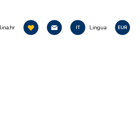
ina.hr
Lingua
IT
EUR