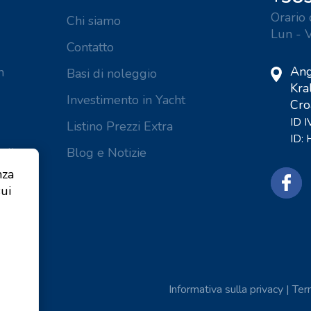
Orario 
Chi siamo
Lun - 
Contatto
Ang
n
Basi di noleggio
Kra
Investimento in Yacht
Cro
ID 
Listino Prezzi Extra
ID:
 di
Blog e Notizie
a
nza
sui
Informativa sulla privacy
|
Term