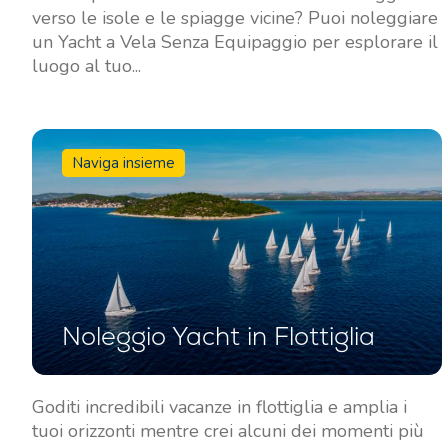
verso le isole e le spiagge vicine? Puoi noleggiare
un Yacht a Vela Senza Equipaggio per esplorare il
Contatto
La Nostra Flotta
luogo al tuo...
Notizie / Blog
Barche a Vela
Chi siamo
Barche a Motore
Naviga insieme
Partner
Catamarani
Domande Frequenti
Catamarani a Motore
Yacht a motore
Noleggio Yacht in Flottiglia
Goditi incredibili vacanze in flottiglia e amplia i
tuoi orizzonti mentre crei alcuni dei momenti più