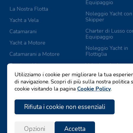
Equipaggio
La Nostra Flotta
Noleggio Yacht con
Skipper
Yacht a Vela
Charter di Lusso co
Catamarani
Equipaggio
Yacht a Motore
Noleggio Yacht in
Catamarani a Motore
Flottiglia
Barche a Motore
Valovie - Assistente
Navigazione Remot
Utilizziamo i cookie per migliorare la tua esperie
di navigazione. Scopri di più sulla nostra politica 
Catamarani Bali a
noleggio
cookie visitando la pagina
Cookie Policy
.
Rifiuta i cookie non essenziali
Opzioni
Accetta