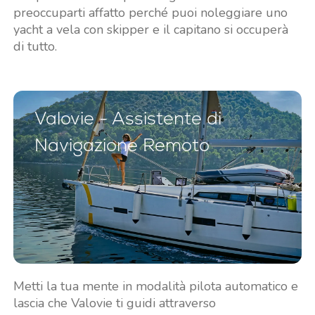
preoccuparti affatto perché puoi noleggiare uno
yacht a vela con skipper e il capitano si occuperà
Servizi
Destinazioni
di tutto.
Noleggio Yacht Senza
Regione di Vela di Zara
Equipaggio
Biograd na Moru
Valovie - Assistente di
Noleggio Yacht con
Regione di Vela di Sibenik
Skipper
Vodice
Navigazione Remoto
Rogoznica
Noleggio di Yacht di Lusso
con Equipaggio
Regione di Navigazione di
Spalato
Noleggio Yacht in Flottiglia
Trogir
Valovie - Assistente di
Regione di Navigazione di
Navigazione Remota
Dubrovnik
Noleggio catamarani Bali
Regione di Vela dell'Istria
Metti la tua mente in modalità pilota automatico e
lascia che Valovie ti guidi attraverso
Regione di Navigazione del