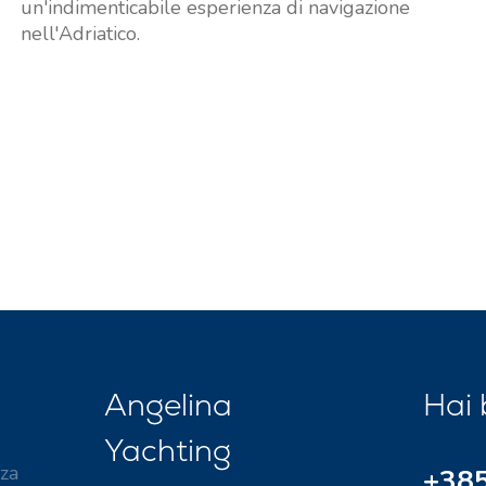
un'indimenticabile esperienza di navigazione
Quarnero
nell'Adriatico.
Angelina
Hai 
Yachting
za
+385