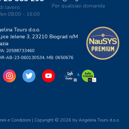
Per qualsiasi domanda
di lavoro:
Ven 08:00 - 16:00
elina Tours d.o.o.
ljice Jelene 3, 23210 Biograd n/M
azia
IVA: 20598733460
 HR-AB-23-060130534, MB: 0650676
ini e Condizioni
|
Copyright © 2026 by Angelina Tours d.o.o.