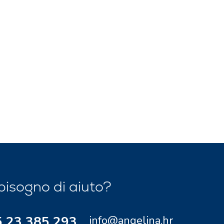
bisogno di aiuto?
 23 385 293
info@angelina.hr