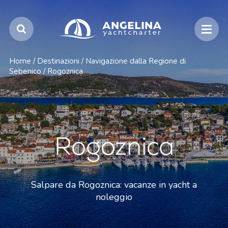
Home
/
Destinazioni
/
Navigazione dalla Regione di
Sebenico
/
Rogoznica
Rogoznica
Salpare da Rogoznica: vacanze in yacht a
noleggio