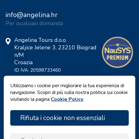
info@angelina.hr
Per qualsiasi domanda
Angelina Tours d.o.o.
Kraljice Jelene 3, 23210 Biograd
n/M
Croazia
ID IVA: 20598733460
ID: HR-AB-23-060130534, MB:
0650676
Utilizziamo i cookie per migliorare la tua esperienza di
navigazione. Scopri di più sulla nostra politica sui cookie
visitando la pagina
Cookie Policy
.
Rifiuta i cookie non essenziali