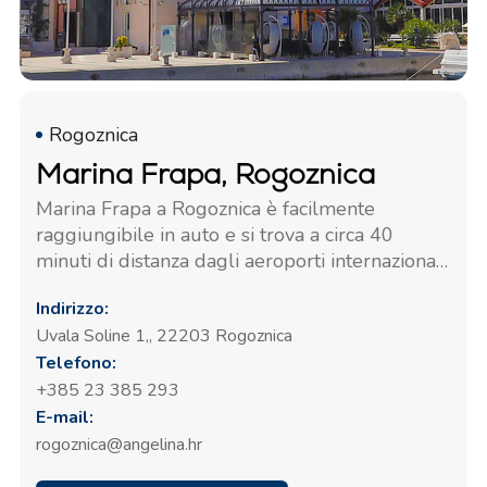
Rogoznica
Marina Frapa, Rogoznica
Marina Frapa a Rogoznica è facilmente
raggiungibile in auto e si trova a circa 40
minuti di distanza dagli aeroporti internazionali
di Spalato e Zara, entrambi ottimamente
Indirizzo:
collegati con le principali città europee. La
Uvala Soline 1,, 22203 Rogoznica
marina è accessibile da entrambi gli aeroporti
Telefono:
con servizi autobus di linea oppure in auto.
Sono inoltre disponibili servizi di autonoleggio.
+385 23 385 293
E-mail:
rogoznica@angelina.hr