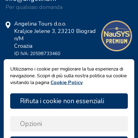
Per qualsiasi domanda
Angelina Tours d.o.o.
Kraljice Jelene 3, 23210 Biograd
n/M
Croazia
ID IVA: 20598733460
ID: HR-AB-23-060130534, MB:
0650676
Utilizziamo i cookie per migliorare la tua esperienza di
navigazione. Scopri di più sulla nostra politica sui cookie
visitando la pagina
Cookie Policy
.
Rifiuta i cookie non essenziali
Opzioni