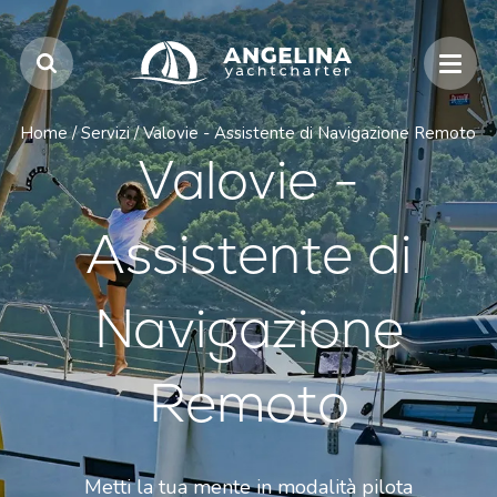
Home
/
Servizi
/
Valovie - Assistente di Navigazione Remoto
Valovie -
Assistente di
Navigazione
Remoto
Metti la tua mente in modalità pilota