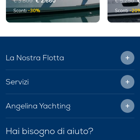
€ 3.800
€ 2.660
€ 5.250
€
Sconti
-30%
Sconti
-20
La Nostra Flotta
Servizi
Angelina Yachting
Hai bisogno di aiuto?