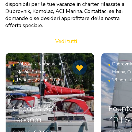
disponibili per le tue vacanze in charter rilassate a
Dubrovnik, Komolac, ACI Marina. Contattaci se hai
domande o se desideri approfittare della nostra
offerta speciale.
Vedi tutti
Dubrovnik, Komolac, ACI
Dubrovnik
Marina, Croazia
Marina, Cr
15 ago - 22 ago 2026
29 ago - 
Oceanis 38.1 |
Founta
Teodora
40 | S