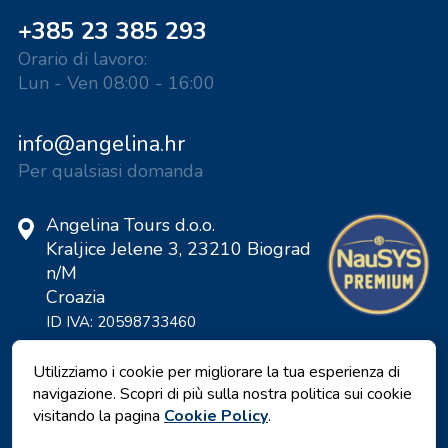
+385 23 385 293
Orario di lavoro:
Lun - Ven 08:00 - 16:00
info@angelina.hr
Per qualsiasi domanda
Angelina Tours d.o.o.
Kraljice Jelene 3, 23210 Biograd
n/M
Croazia
ID IVA: 20598733460
ID: HR-AB-23-060130534, MB:
0650676
Utilizziamo i cookie per migliorare la tua esperienza di
navigazione. Scopri di più sulla nostra politica sui cookie
visitando la pagina
Cookie Policy
.