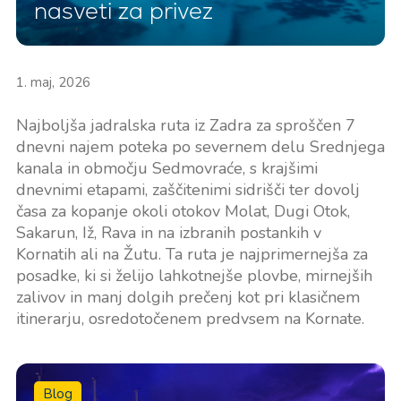
nasveti za privez
1. maj, 2026
Najboljša jadralska ruta iz Zadra za sproščen 7
dnevni najem poteka po severnem delu Srednjega
kanala in območju Sedmovraće, s krajšimi
dnevnimi etapami, zaščitenimi sidrišči ter dovolj
časa za kopanje okoli otokov Molat, Dugi Otok,
Sakarun, Iž, Rava in na izbranih postankih v
Kornatih ali na Žutu. Ta ruta je najprimernejša za
posadke, ki si želijo lahkotnejše plovbe, mirnejših
zalivov in manj dolgih prečenj kot pri klasičnem
itinerarju, osredotočenem predvsem na Kornate.
Blog