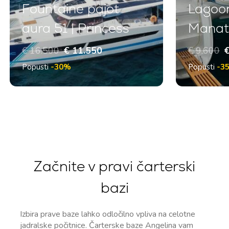
Fountaine pajot
Lagoon
aura 51 | Princess
Manat
€ 16.500
€ 11.550
€ 9.600
€
Popusti
-30%
Popusti
-3
Začnite v pravi čarterski
bazi
Izbira prave baze lahko odločilno vpliva na celotne
jadralske počitnice. Čarterske baze Angelina vam