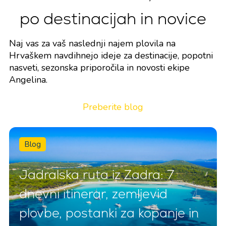
po destinacijah in novice
Naj vas za vaš naslednji najem plovila na
Hrvaškem navdihnejo ideje za destinacije, popotni
nasveti, sezonska priporočila in novosti ekipe
Angelina.
Preberite blog
Blog
Jadralska ruta iz Zadra: 7
dnevni itinerar, zemljevid
plovbe, postanki za kopanje in