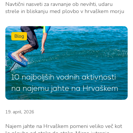
Navtični nasveti za ravnanje ob nevihti, udaru
strele in bliskanju med plovbo v hrvaškem morju
Blog
10 najboljših vodnih aktivnosti
na najemu jahte na Hrvaškem
19. april, 2026
Najem jahte na Hrvaškem pomeni veliko več kot