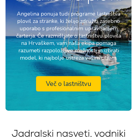
Angelina ponuja tudi programe lastništva
plovil za stranke, ki želijo združiti zasebno
uporabo s profesionalnim upravljanjem
čarterja. Če razmišljate o lastništvu plovila
na Hrvaškem, vam naša ekipa pomaga
razumeti razpoložljive možnosti in izbrati
model, ki najbolje ustreza vašim ciljem.
Več o lastništvu
Jadralski nasveti, vodniki