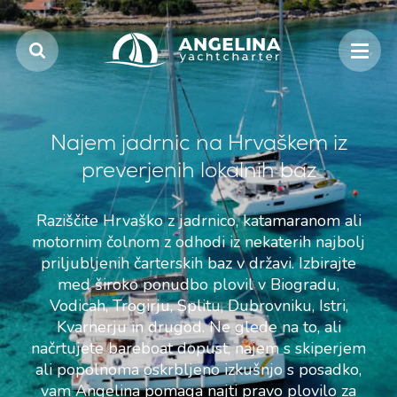
Najem jadrnic na Hrvaškem iz
preverjenih lokalnih baz
Raziščite Hrvaško z jadrnico, katamaranom ali
motornim čolnom z odhodi iz nekaterih najbolj
priljubljenih čarterskih baz v državi. Izbirajte
med široko ponudbo plovil v Biogradu,
Vodicah, Trogirju, Splitu, Dubrovniku, Istri,
Kvarnerju in drugod. Ne glede na to, ali
načrtujete bareboat dopust, najem s skiperjem
ali popolnoma oskrbljeno izkušnjo s posadko,
vam Angelina pomaga najti pravo plovilo za