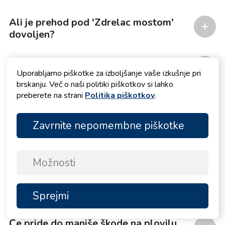
Ali je prehod pod 'Zdrelac mostom'
dovoljen?
Ali ponujate prevoz in kaj je potrebno
za ureditev?
Uporabljamo piškotke za izboljšanje vaše izkušnje pri
brskanju. Več o naši politiki piškotkov si lahko
preberete na strani
Politika piškotkov
.
Ali kupimo živila pred prihodom?
Zavrnite nepomembne piškotke
Ali moramo napolniti gorivo pred
odjavo?
Možnosti
Ali lahko pridemo nazaj v soboto
zjutraj?
Sprejmi
NA
VRH
Če pride do manjše škode na plovilu,