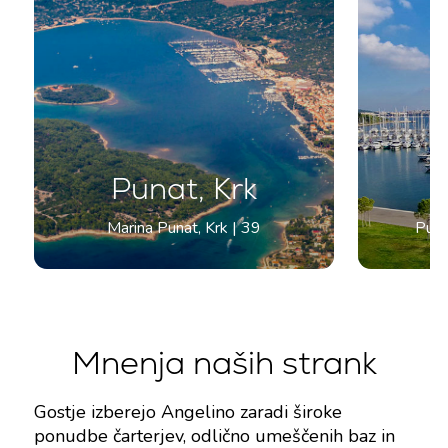
Punat, Krk
Marina Punat, Krk | 39
Pula
Mnenja naših strank
Gostje izberejo Angelino zaradi široke
ponudbe čarterjev, odlično umeščenih baz in