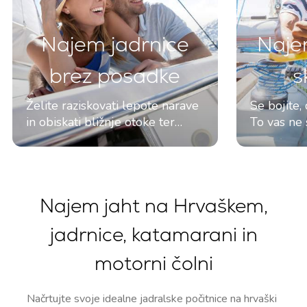
Najem jadrnice
Naje
brez posadke
s
Želite raziskovati lepote narave
Se bojite,
in obiskati bližnje otoke ter
To vas ne 
plaže? Najemite jadrnico brez
najamete j
posadke in raziskujte kraje v
ki bo posk
svojem tempu.
Najem jaht na Hrvaškem,
jadrnice, katamarani in
motorni čolni
Načrtujte svoje idealne jadralske počitnice na hrvaški