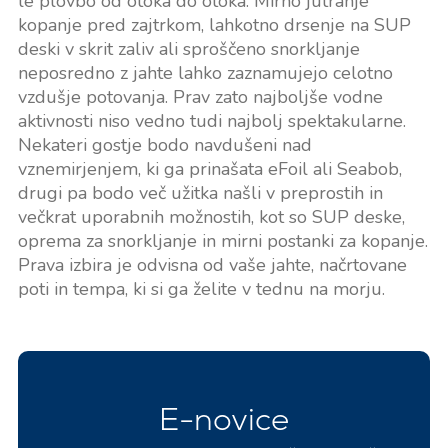
le plovbo od otoka do otoka. Mirno jutranje
kopanje pred zajtrkom, lahkotno drsenje na SUP
deski v skrit zaliv ali sproščeno snorkljanje
neposredno z jahte lahko zaznamujejo celotno
vzdušje potovanja. Prav zato najboljše vodne
aktivnosti niso vedno tudi najbolj spektakularne.
Nekateri gostje bodo navdušeni nad
vznemirjenjem, ki ga prinašata eFoil ali Seabob,
drugi pa bodo več užitka našli v preprostih in
večkrat uporabnih možnostih, kot so SUP deske,
oprema za snorkljanje in mirni postanki za kopanje.
Prava izbira je odvisna od vaše jahte, načrtovane
poti in tempa, ki si ga želite v tednu na morju.
E-novice