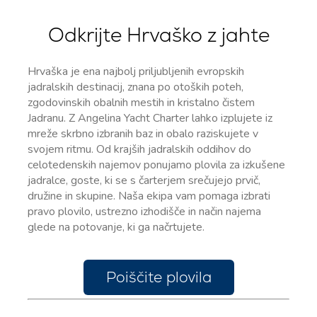
Odkrijte Hrvaško z jahte
Hrvaška je ena najbolj priljubljenih evropskih
jadralskih destinacij, znana po otoških poteh,
zgodovinskih obalnih mestih in kristalno čistem
Jadranu. Z Angelina Yacht Charter lahko izplujete iz
mreže skrbno izbranih baz in obalo raziskujete v
svojem ritmu. Od krajših jadralskih oddihov do
celotedenskih najemov ponujamo plovila za izkušene
jadralce, goste, ki se s čarterjem srečujejo prvič,
družine in skupine. Naša ekipa vam pomaga izbrati
pravo plovilo, ustrezno izhodišče in način najema
glede na potovanje, ki ga načrtujete.
Poiščite plovila