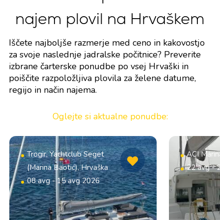
najem plovil na Hrvaškem
Iščete najboljše razmerje med ceno in kakovostjo
za svoje naslednje jadralske počitnice? Preverite
izbrane čarterske ponudbe po vsej Hrvaški in
poiščite razpoložljiva plovila za želene datume,
regijo in način najema.
Oglejte si aktualne ponudbe:
Trogir, Yachtclub Seget
ACI Marin
(Marina Baotić), Hrvaška
22 avg - 
08 avg - 15 avg 2026