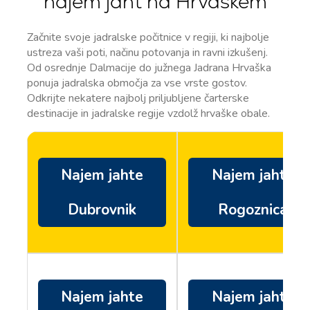
najem jaht na Hrvaškem
Začnite svoje jadralske počitnice v regiji, ki najbolje
ustreza vaši poti, načinu potovanja in ravni izkušenj.
Od osrednje Dalmacije do južnega Jadrana Hrvaška
ponuja jadralska območja za vse vrste gostov.
Odkrijte nekatere najbolj priljubljene čarterske
destinacije in jadralske regije vzdolž hrvaške obale.
Najem jahte
Najem jahte
Dubrovnik
Rogoznica
Najem jahte
Najem jahte