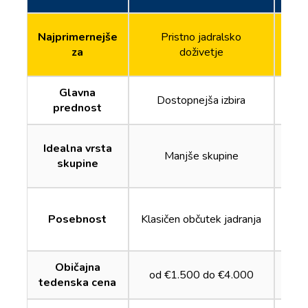
Najprimernejše
Pristno jadralsko
za
doživetje
Glavna
Ve
Dostopnejša izbira
prednost
Idealna vrsta
Manjše skupine
Dru
skupine
Maj
Posebnost
Klasičen občutek jadranja
Običajna
od €1.500 do €4.000
od 
tedenska cena