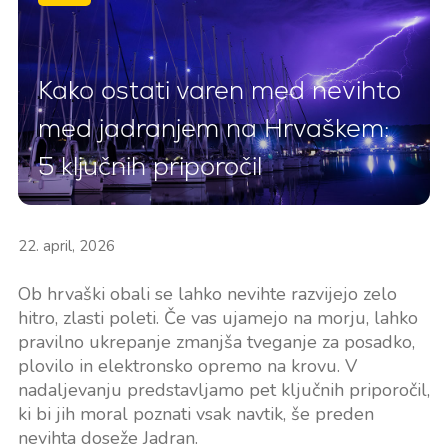
Kako ostati varen med nevihto
med jadranjem na Hrvaškem:
5 ključnih priporočil
22. april, 2026
Ob hrvaški obali se lahko nevihte razvijejo zelo
hitro, zlasti poleti. Če vas ujamejo na morju, lahko
pravilno ukrepanje zmanjša tveganje za posadko,
plovilo in elektronsko opremo na krovu. V
nadaljevanju predstavljamo pet ključnih priporočil,
ki bi jih moral poznati vsak navtik, še preden
nevihta doseže Jadran.