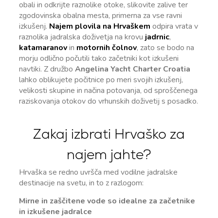
obali in odkrijte raznolike otoke, slikovite zalive ter
zgodovinska obalna mesta, primerna za vse ravni
izkušenj.
Najem plovila na Hrvaškem
odpira vrata v
raznolika jadralska doživetja na krovu
jadrnic
,
katamaranov
in
motornih čolnov
, zato se bodo na
morju odlično počutili tako začetniki kot izkušeni
navtiki. Z družbo
Angelina Yacht Charter Croatia
lahko oblikujete počitnice po meri svojih izkušenj,
velikosti skupine in načina potovanja, od sproščenega
raziskovanja otokov do vrhunskih doživetij s posadko.
Zakaj izbrati Hrvaško za
najem jahte?
Hrvaška se redno uvršča med vodilne jadralske
destinacije na svetu, in to z razlogom:
Mirne in zaščitene vode so idealne za začetnike
in izkušene jadralce