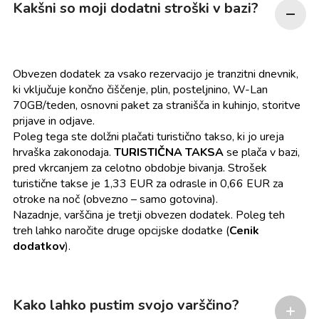
Kakšni so moji dodatni stroški v bazi?
Obvezen dodatek za vsako rezervacijo je tranzitni dnevnik,
ki vključuje končno čiščenje, plin, posteljnino, W-Lan
70GB/teden, osnovni paket za stranišča in kuhinjo, storitve
prijave in odjave.
Poleg tega ste dolžni plačati turistično takso, ki jo ureja
hrvaška zakonodaja.
TURISTIČNA TAKSA
se plača v bazi,
pred vkrcanjem za celotno obdobje bivanja. Strošek
turistične takse je 1,33 EUR za odrasle in 0,66 EUR za
otroke na noč (obvezno – samo gotovina).
Nazadnje, varščina je tretji obvezen dodatek. Poleg teh
treh lahko naročite druge opcijske dodatke
(
Cenik
dodatkov
).
Kako lahko pustim svojo varščino?