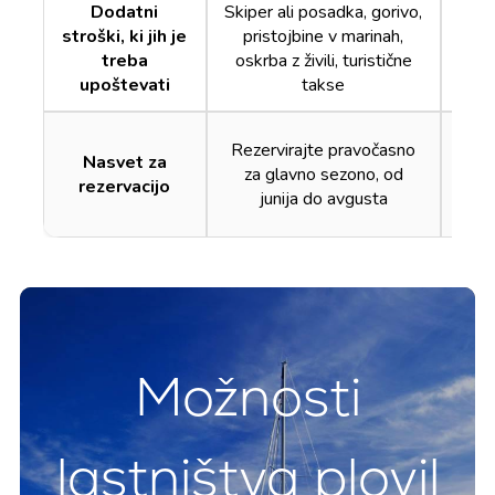
Dodatni
Skiper ali posadka, gorivo,
Skip
stroški, ki jih je
pristojbine v marinah,
pr
treba
oskrba z živili, turistične
osk
upoštevati
takse
Rezervirajte pravočasno
Rez
Nasvet za
za glavno sezono, od
za
rezervacijo
junija do avgusta
Možnosti
lastništva plovil