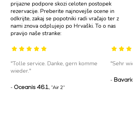
prijazne podpore skozi celoten postopek
rezervacije. Preberite najnovejše ocene in
odkrijte, zakaj se popotniki radi vračajo ter z
nami znova odplujejo po Hrvaški. To o nas
pravijo naše stranke:
Tolle service. Danke, gern komme
Sehr wie 
wieder.
Bavaria 
-
Oceanis 46.1.
-
, “Air 2”