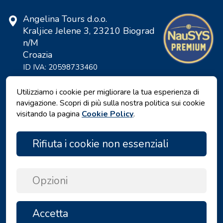
Angelina Tours d.o.o.
Kraljice Jelene 3, 23210 Biograd
n/M
Croazia
ID IVA: 20598733460
ID: HR-AB-23-060130534, MB:
0650676
Utilizziamo i cookie per migliorare la tua esperienza di
navigazione. Scopri di più sulla nostra politica sui cookie
visitando la pagina
Cookie Policy
.
Rifiuta i cookie non essenziali
Opzioni
Informativa sulla privacy
|
Termini e Condizioni
|
Accetta
FILTRI
SU
Copyright © 2026 by Angelina Tours d.o.o.