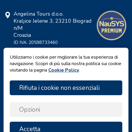
Angelina Tours d.o.o.
Kraljice Jelene 3, 23210 Biograd
n/M
Croazia
ID IVA: 20598733460
ID: HR-AB-23-060130534, MB:
0650676
Utilizziamo i cookie per migliorare la tua esperienza di
navigazione. Scopri di più sulla nostra politica sui cookie
visitando la pagina
Cookie Policy
.
Rifiuta i cookie non essenziali
Opzioni
Informativa sulla privacy
|
Termini e Condizioni
|
Accetta
SU