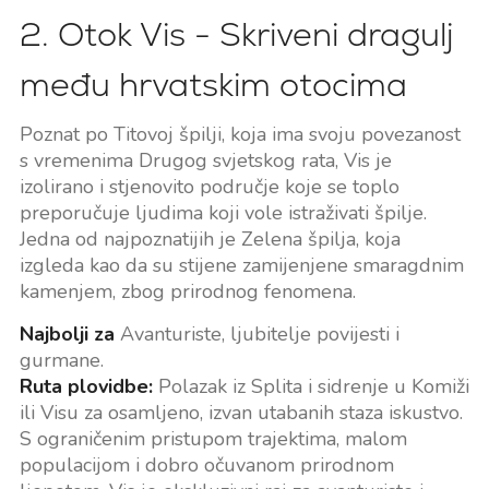
2. Otok Vis - Skriveni dragulj
među hrvatskim otocima
Poznat po Titovoj špilji, koja ima svoju povezanost
s vremenima Drugog svjetskog rata, Vis je
izolirano i stjenovito područje koje se toplo
preporučuje ljudima koji vole istraživati špilje.
Jedna od najpoznatijih je Zelena špilja, koja
izgleda kao da su stijene zamijenjene smaragdnim
kamenjem, zbog prirodnog fenomena.
Najbolji za
Avanturiste, ljubitelje povijesti i
gurmane.
Ruta plovidbe:
Polazak iz Splita i sidrenje u Komiži
ili Visu za osamljeno, izvan utabanih staza iskustvo.
S ograničenim pristupom trajektima, malom
populacijom i dobro očuvanom prirodnom