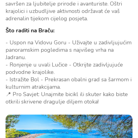
savršen za ljubitelje prirode i avanturiste. Oštri
krajolici i uzbudljive aktivnosti održavat će vaš
adrenalin tijekom cijelog posjeta.
Što raditi na Braču:
- Uspon na Vidovu Goru - Uživajte u zadivljujućim
panoramskim pogledima s najvišeg vrha na
Jadranu.
- Ronjenje u uvali Lučice - Otkrijte zadivljujuće
podvodne krajolike.
- Istražite Bol - Prekrasan obalni grad sa šarmom i
kulturnim atrakcijama.
📍 Pro Savjet: Unajmite bicikl ili skuter kako biste
otkrili skrivene dragulje diljem otoka!