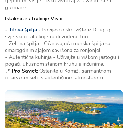
ljepotom, Vis je ekskluzivni raj za avanturiste i
gurmane.
Istaknute atrakcije Visa:
-
Titova špilja
- Povijesno skrovište iz Drugog
svjetskog rata koje nudi vođene ture.
- Zelena špilja - Očaravajuća morska špilja sa
smaragdnim sjajem savršena za ronjenje!
- Autentična kuhinja - Uživajte u viškom jastogu i
pogači, ukusnom slanom kruhu s inćunima.
📍
Pro Savjet:
Ostanite u Komiži, šarmantnom
ribarskom selu s autentičnom atmosferom.