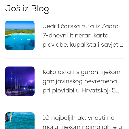
Još iz Blog
Jedriličarska ruta iz Zadra:
7-dnevni itinerar, karta
plovidbe, kupališta i savjeti
za privez
Kako ostati siguran tijekom
grmljavinskog nevremena
pri plovidbi u Hrvatskoj: 5
ključnih preporuka
10 najboljih aktivnosti na
moru tijekom najma jahte u