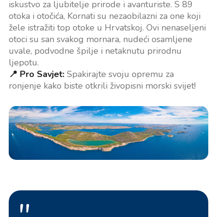
iskustvo za ljubitelje prirode i avanturiste. S 89
otoka i otočića, Kornati su nezaobilazni za one koji
žele istražiti top otoke u Hrvatskoj. Ovi nenaseljeni
otoci su san svakog mornara, nudeći osamljene
uvale, podvodne špilje i netaknutu prirodnu
ljepotu.
📍 Pro Savjet:
Spakirajte svoju opremu za
ronjenje kako biste otkrili živopisni morski svijet!