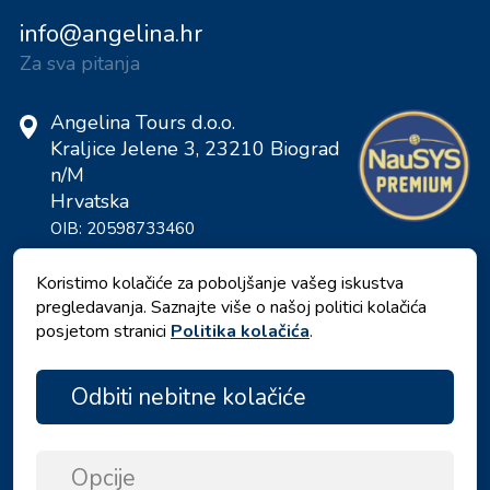
info@angelina.hr
Za sva pitanja
Angelina Tours d.o.o.
Kraljice Jelene 3, 23210 Biograd
n/M
Hrvatska
OIB: 20598733460
ID: HR-AB-23-060130534, MB:
0650676
Koristimo kolačiće za poboljšanje vašeg iskustva
pregledavanja. Saznajte više o našoj politici kolačića
posjetom stranici
Politika kolačića
.
Odbiti nebitne kolačiće
Opcije