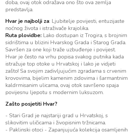
doba, ovaj otok odražava ono što ova zemlja
predstavlja.
Hvar je najbolji za
: Ljubitelje povijesti, entuzijaste
noćnog života i istraživače krajolika.
Ruta plovidbe:
Lako dostupan iz Trogira, s brojnim
sidrištima u blizini Hvarskog Grada i Starog Grada.
Savršen za one koji traže uzbuđenje i povijest.
Hvar je često na vrhu popisa svakog putnika kada
istražuje top otoke u Hrvatskoj i lako je vidjeti
zašto! Sa svojim zadivljujućim zgradama s crvenim
krovovima, bijelim kamenim zidovima i šarmantnim
kaldrmisanim ulicama, ovaj otok savršeno spaja
povijesnu ljepotu s modernim luksuzom.
Zašto posjetiti Hvar?
- Stari Grad je najstariji grad u Hrvatskoj, s
slikovitim uličicama i živopisnim tržnicama.
- Paklinski otoci - Zapanjujuća kolekcija osamljenih