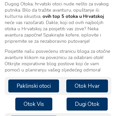
Dugog Otoka, hrvatski otoci nude nešto za svakog
putnika. Bilo da tražite avanturu, opuštanje ili
kulturna iskustva,
ovih top 5 otoka u Hrvatskoj
neće vas razočarati. Dakle, koji od ovih najboljih
otoka u Hrvatskoj za posjetiti vas zove? Neka
avantura započne! Spakirajte kofere, isplovite i
pripremite se za nezaboravno putovanje!
Posjetite našu posvećenu stranicu bloga za otočne
avanture klikom na poveznicu za odabrani otok!
Otkrijte inspirativne blog postove koji će vam
pomoći u planiranju vašeg sljedećeg odmora!
Paklinski otoci
Otok Hvar
Otok Vis
Dugi Otok