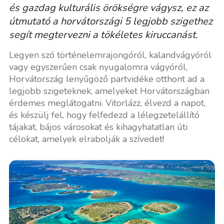
és gazdag kulturális örökségre vágysz, ez az
útmutató a horvátországi 5 legjobb szigethez
segít megtervezni a tökéletes kiruccanást.
Legyen szó történelemrajongóról, kalandvágyóról
vagy egyszerűen csak nyugalomra vágyóról,
Horvátország lenyűgöző partvidéke otthont ad a
legjobb szigeteknek, amelyeket Horvátországban
érdemes meglátogatni. Vitorlázz, élvezd a napot,
és készülj fel, hogy felfedezd a lélegzetelállító
tájakat, bájos városokat és kihagyhatatlan úti
célokat, amelyek elrabolják a szívedet!