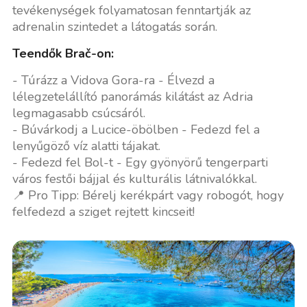
tevékenységek folyamatosan fenntartják az
adrenalin szintedet a látogatás során.
Teendők Brač-on:
- Túrázz a Vidova Gora-ra - Élvezd a
lélegzetelállító panorámás kilátást az Adria
legmagasabb csúcsáról.
- Búvárkodj a Lucice-öbölben - Fedezd fel a
lenyűgöző víz alatti tájakat.
- Fedezd fel Bol-t - Egy gyönyörű tengerparti
város festői bájjal és kulturális látnivalókkal.
📍 Pro Tipp: Bérelj kerékpárt vagy robogót, hogy
felfedezd a sziget rejtett kincseit!