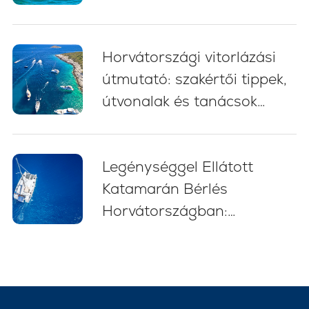
Horvátországi vitorlázási
útmutató: szakértői tippek,
útvonalak és tanácsok
kezdőknek (2026)
Legénységgel Ellátott
Katamarán Bérlés
Horvátországban:
Stresszmentes Vitorlás
Kaland