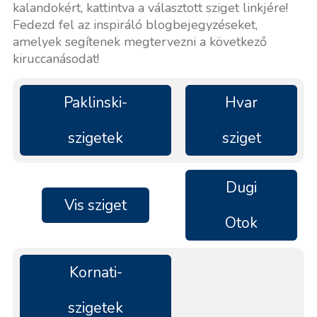
kalandokért, kattintva a választott sziget linkjére!
Fedezd fel az inspiráló blogbejegyzéseket,
amelyek segítenek megtervezni a következő
kiruccanásodat!
Paklinski-
Hvar
szigetek
sziget
Dugi
Vis sziget
Otok
Kornati-
szigetek