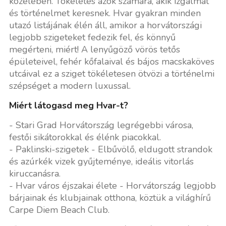
közelében. Tökéletes azok számára, akik izgalmat
és történelmet keresnek. Hvar gyakran minden
utazó listájának élén áll, amikor a horvátországi
legjobb szigeteket fedezik fel, és könnyű
megérteni, miért! A lenyűgöző vörös tetős
épületeivel, fehér kőfalaival és bájos macskaköves
utcáival ez a sziget tökéletesen ötvözi a történelmi
szépséget a modern luxussal.
Miért látogasd meg Hvar-t?
- Stari Grad Horvátország legrégebbi városa,
festői sikátorokkal és élénk piacokkal.
- Paklinski-szigetek - Elbűvölő, eldugott strandok
és azúrkék vizek gyűjteménye, ideális vitorlás
kiruccanásra.
- Hvar város éjszakai élete - Horvátország legjobb
bárjainak és klubjainak otthona, köztük a világhírű
Carpe Diem Beach Club.