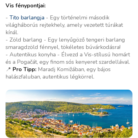
Vis fénypontjai:
-
Tito barlangja
- Egy történelmi második
világháborús rejtekhely, amely vezetett túrákat
kínál.
- Zöld barlang - Egy lenyűgöző tengeri barlang
smaragdzöld fénnyel, tökéletes búvárkodásra!
- Autentikus konyha - Élvezd a Vis-stílusú homárt
és a Pogačát, egy finom sós kenyeret szardellával.
📍
Pro Tipp:
Maradj Komižában, egy bájos
halászfaluban, autentikus légkörrel.