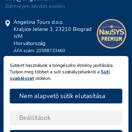
Bármilyen kérdés esetén
Angelina Tours d.o.o.
Kraljice Jelene 3, 23210 Biograd
n/M
Horvátország
ÁFA szám: 20598733460
ID: HR-AB-23-060130534, MB:
0650676
Sütiket használunk a böngészési élmény javítására.
Tudjon meg többet a süti szabályzatunkról a
Süti
szabályzat
oldalon.
Nem alapvető sütik elutasítása
Beállítások