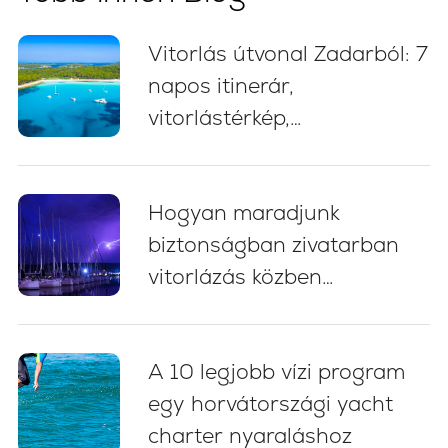
Vitorlás útvonal Zadarból: 7
napos itinerár,
vitorlástérkép,
fürdőmegállók és kikötési
tanácsok
Hogyan maradjunk
biztonságban zivatarban
vitorlázás közben
Horvátországban: 5
alapvető bevált gyakorlat
A 10 legjobb vízi program
egy horvátországi yacht
charter nyaraláshoz