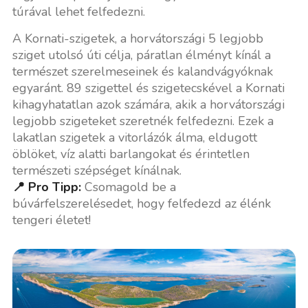
túrával lehet felfedezni.
A Kornati-szigetek, a horvátországi 5 legjobb
sziget utolsó úti célja, páratlan élményt kínál a
természet szerelmeseinek és kalandvágyóknak
egyaránt. 89 szigettel és szigetecskével a Kornati
kihagyhatatlan azok számára, akik a horvátországi
legjobb szigeteket szeretnék felfedezni. Ezek a
lakatlan szigetek a vitorlázók álma, eldugott
öblöket, víz alatti barlangokat és érintetlen
természeti szépséget kínálnak.
📍 Pro Tipp:
Csomagold be a
búvárfelszerelésedet, hogy felfedezd az élénk
tengeri életet!