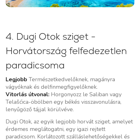
4. Dugi Otok sziget -
Horvátország felfedezetlen
paradicsoma
Legjobb
Természetkedvelőknek, magányra
vágyóknak és delfinmegfigyelőknek.
Vitorlás útvonal:
Horgonyozz le Saliban vagy
Telašćica-öbölben egy békés visszavonulásra,
lenyűgöző tájjal körülvéve.
Dugi Otok, az egyik legjobb horvát sziget, amelyet
érdemes meglátogatni, egy igazi rejtett
paradicsom. Korlátozott szálláslehetőségekkel és