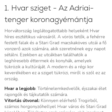
1. Hvar sziget - Az Adriai-
tenger koronagyémántja
Horvátország leglátogatottabb helyeként Hvar
híres esztétikus városáról. A vörös tetők, a fehérre
festett falak és a Stari Grad macskaköves utcái a fő
vonzerő azok számára, akik szeretnének egy napot
sétálni. Ezekben az utcákban találhatók a
leghíresebb éttermek és konyhák, amelyek
tükrözik a kultúráját. A modern és a régi kor
keverékében ez a sziget tükrözi, miről is szól ez az
ország.
Hvar a legjobb
: Történelemkedvelők, éjszakai élet
rajongók és tájkutatók számára.
Vitorlás útvonal:
Könnyen elérhető Trogirból,
számos horgonyzóhellyel Hvar város és Stari Grad