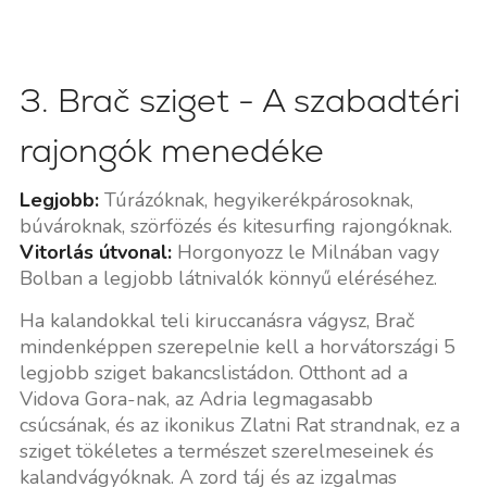
3. Brač sziget - A szabadtéri
rajongók menedéke
Legjobb:
Túrázóknak, hegyikerékpárosoknak,
búvároknak, szörfözés és kitesurfing rajongóknak.
Vitorlás útvonal:
Horgonyozz le Milnában vagy
Bolban a legjobb látnivalók könnyű eléréséhez.
Ha kalandokkal teli kiruccanásra vágysz, Brač
mindenképpen szerepelnie kell a horvátországi 5
legjobb sziget bakancslistádon. Otthont ad a
Vidova Gora-nak, az Adria legmagasabb
csúcsának, és az ikonikus Zlatni Rat strandnak, ez a
sziget tökéletes a természet szerelmeseinek és
kalandvágyóknak. A zord táj és az izgalmas