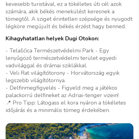
kevesebb turistával, ez a tökéletes úti cél azok
számára, akik békés menekülést keresnek a
tömegtől. A sziget érintetlen szépsége és nyugodt
légköre megújult és békés érzést hagy benned.
Kihagyhatatlan helyek Dugi Otokon:
- Telašćica Természetvédelmi Park - Egy
lenyűgöző természetvédelmi terület egyedi
vadvilággal és drámai sziklákkal.
- Veli Rat világítótorony - Horvátország egyik
legszebb világítótornya.
- Delfinmegfigyelés - Figyeld meg a játékos
palackorrú delfineket az Adriai-tenger vizein!
📍 Pro Tipp: Látogass el kora nyáron a tökéletes
időjárás és a minimális tömeg érdekében.