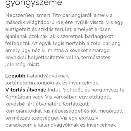
gyöngyszeme
Népszerűen ismert Tito barlangjáról, amely a
második világháború idejére nyúlik vissza, Vis egy
elszigetelt és sziklás terület, amelyet erősen
ajánlanak azoknak, akik szeretnek barlangokat
felfedezni. Az egyik legismertebb a zöld barlang,
amely úgy néz ki, mintha a köveket smaragd
kövekkel helyettesítették volna, természetes
jelenség miatt.
Legjobb
Kalandvágyóknak,
történelemrajongóknak és ínyenceknek.
Vitorlás útvonal:
Indulj Splitből, és horgonyozz le
Komižában vagy Vis városában egy eldugott,
kevésbé járt útvonalért. Korlátozott
kompjáratokkal, kis népességgel és jól megőrzött
természeti szépséggel Vis egy exkluzív
paradicsom a kalandvágyóknak és ínyenceknek.