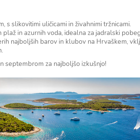
 s slikovitimi uličicami in živahnimi tržnicami.
h plaž in azurnih voda, idealna za jadralski pobeg
rih najboljših barov in klubov na Hrvaškem, vkl
.
n septembrom za najboljšo izkušnjo!