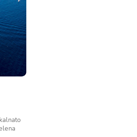
skalnato
Zelena