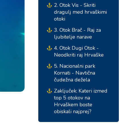
2. Otok Vis - Skriti
dragulj med hrvaškimi
otoki
3. Otok Brač - Raj za
ljubitelje narave
4. Otok Dugi Otok -
Neodkriti raj Hrvaške
5. Nacionalni park
Južne baze
Osrednje baze
Kornati - Navtična
čudežna dežela
Marina Kremik, Primošten
Marina Šangulin, Biograd
Zaključek: Kateri izmed
top 5 otokov na
Marina Frapa, Rogoznica
ACI Marina Vodice
Hrvaškem boste
Yachtklub Seget - Marina
D-Marin Dalmacija,
obiskali najprej?
Baotić
Sukošan
Marina Trogir - ACI