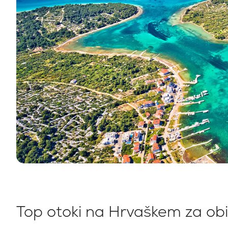
Kontakt
Naša Flota
Novice / Blog
Jadrnice
O nas
Motorni čolni
Partnerji
Katamarani
Top otoki na Hrvaškem za obi
Pogosta Vprašanja
Motorni katamarani