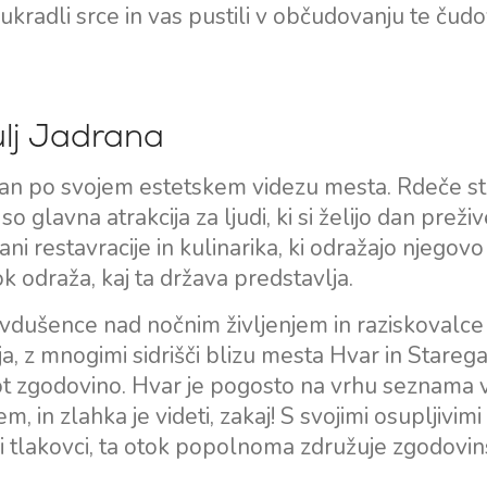
Split Jadralska Regija
 ukradli srce in vas pustili v občudovanju te čudo
Flotila najem jadrnic
Trogir
Naložba v jahte
Dubrovniška jadralska
Valovie - Oddaljeni
regija
ulj Jadrana
Pomočnik za Jadranje
Istrska regija za jadranje
Katamarani Bali za čarter
znan po svojem estetskem videzu mesta. Rdeče st
Kvarnerska regija za
jadranje
glavna atrakcija za ljudi, ki si želijo dan preživ
ni restavracije in kulinarika, ki odražajo njegovo
 odraža, kaj ta država predstavlja.
navdušence nad nočnim življenjem in raziskovalce 
a, z mnogimi sidrišči blizu mesta Hvar in Stareg
 kot zgodovino. Hvar je pogosto na vrhu seznama
 in zlahka je videti, zakaj! S svojimi osupljivimi
imi tlakovci, ta otok popolnoma združuje zgodovi