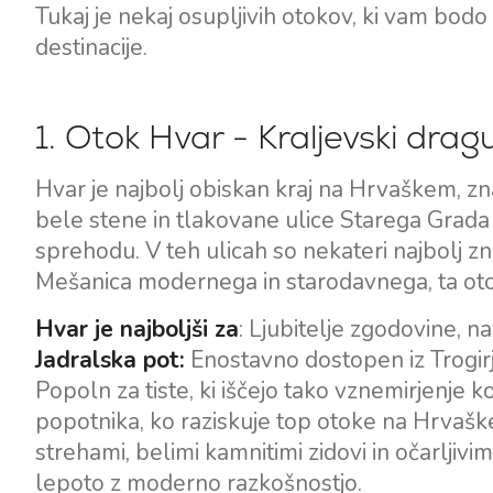
Tukaj je nekaj osupljivih otokov, ki vam bodo
destinacije.
1. Otok Hvar - Kraljevski drag
Hvar je najbolj obiskan kraj na Hrvaškem, 
bele stene in tlakovane ulice Starega Grada so 
sprehodu. V teh ulicah so nekateri najbolj zna
Mešanica modernega in starodavnega, ta otok
Hvar je najboljši za
: Ljubitelje zgodovine, 
Jadralska pot:
Enostavno dostopen iz Trogirj
Popoln za tiste, ki iščejo tako vznemirjenje
popotnika, ko raziskuje top otoke na Hrvaškem,
strehami, belimi kamnitimi zidovi in očarljiv
lepoto z moderno razkošnostjo.