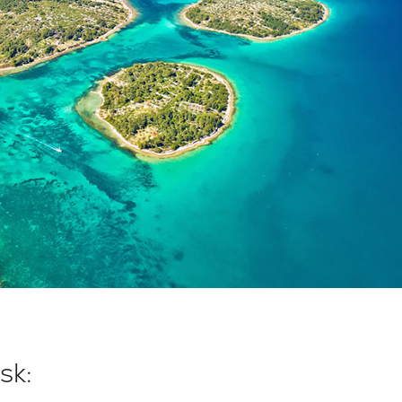
Storitve
Destinacije
Najem jadrnice brez
Zadarska regija za jadranje
posadke
Biograd na Moru
Najem jadrnice s skiperjem
Šibeniška regija za jadranje
Vodice
sk:
Luksuzni najem jahte s
Rogoznica
posadko