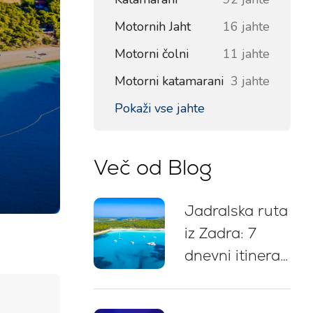
Motornih Jaht
16 jahte
Motorni čolni
11 jahte
Motorni katamarani
3 jahte
Pokaži vse jahte
Več od Blog
Jadralska ruta
iz Zadra: 7
dnevni itinerar,
zemljevid
plovbe,