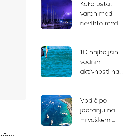
Kako ostati
postanki za
varen med
kopanje in
nevihto med
nasveti za
jadranjem na
privez
Hrvaškem: 5
10 najboljših
ključnih
vodnih
priporočil
aktivnosti na
najemu jahte
na Hrvaškem
Vodič po
jadranju na
Hrvaškem:
strokovni