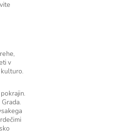
vite
Severne baze
Marina Trogir - SCT
ACI Marina Split
Pula, ACI Marina Pomer
ACI Marina Dubrovnik,
Pula, Marina Polesana
Komolac
Marina Punat, Krk
rehe,
Marina Lošinj, Mali Lošinj
eti v
 kulturo.
pokrajin.
a Grada.
 vsakega
 rdečimi
nsko