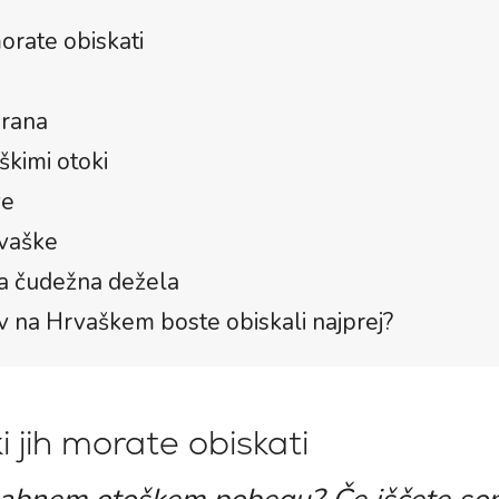
morate obiskati
drana
škimi otoki
ve
rvaške
na čudežna dežela
ov na Hrvaškem boste obiskali najprej?
i jih morate obiskati