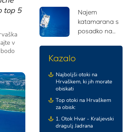
nčne
nasveti, trase
o top 5
Najem
in priporočila
katamarana s
za začetnike
posadko na
(2026)
hrvaška
Hrvaškem: Vaš
ajte v
brezskrben
m bodo
Kazalo
jadralski
pobeg
Najboljši otoki na
Hrvaškem, ki jih morate
obiskati
Top otoki na Hrvaškem
za obisk:
1. Otok Hvar - Kraljevski
dragulj Jadrana