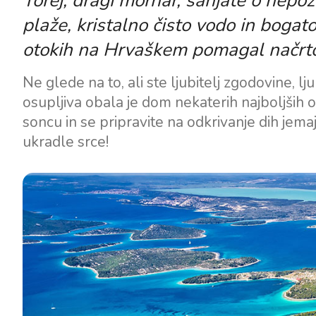
Torej, dragi mornar, sanjate o ne
plaže, kristalno čisto vodo in bogat
otokih na Hrvaškem pomagal načrto
Ne glede na to, ali ste ljubitelj zgodovine, l
osupljiva obala je dom nekaterih najboljših o
soncu in se pripravite na odkrivanje dih jemaj
ukradle srce!