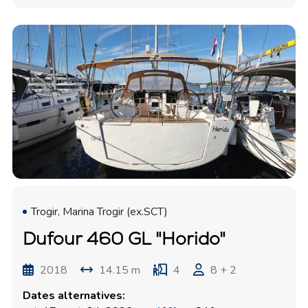
Trogir, Marina Trogir (ex.SCT)
Dufour 460 GL "Horido"
2018
14.15 m
4
8 + 2
Dates alternatives: