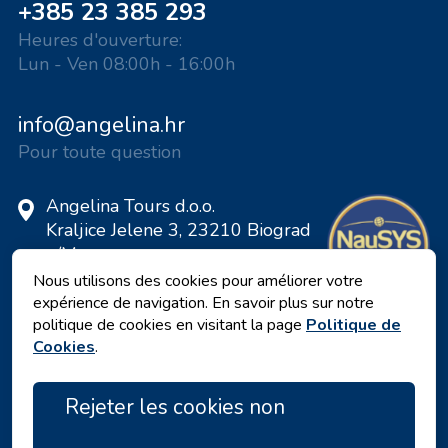
+385 23 385 293
Heures d'ouverture:
Lun - Ven 08:00h - 16:00h
info@angelina.hr
Pour toute question
Angelina Tours d.o.o.
Kraljice Jelene 3, 23210 Biograd
n/M
Croatie
Nous utilisons des cookies pour améliorer votre
expérience de navigation. En savoir plus sur notre
Numéro de TVA: 20598733460
politique de cookies en visitant la page
Politique de
ID: HR-AB-23-060130534, MB:
Cookies
.
0650676
Rejeter les cookies non